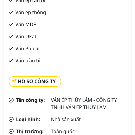
Ván ép tần bì
Ván ép thông
Ván MDF
Ván Okal
Ván Poplar
Ván trần bì
HỒ SƠ CÔNG TY
Tên công ty:
VÁN ÉP THÙY LÂM - CÔNG TY
TNHH VÁN ÉP THÙY LÂM
Loại hình:
Nhà sản xuất
Thị trường:
Toàn quốc