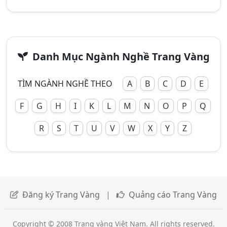
Danh Mục Ngành Nghề Trang Vàng
TÌM NGÀNH NGHỀ THEO
A
B
C
D
E
F
G
H
I
K
L
M
N
O
P
Q
R
S
T
U
V
W
X
Y
Z
Đăng ký Trang Vàng
|
Quảng cáo Trang Vàng
Copyright © 2008 Trang vàng Việt Nam. All rights reserved.