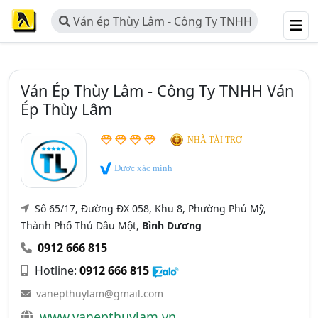
Ván ép Thùy Lâm - Công Ty TNHH
Ván ép Thùy Lâm
Ván Ép Thùy Lâm - Công Ty TNHH Ván
Ép Thùy Lâm
NHÀ TÀI TRỢ
Được xác minh
Số 65/17, Đường ĐX 058, Khu 8, Phường Phú Mỹ,
Thành Phố Thủ Dầu Một,
Bình Dương
0912 666 815
Hotline:
0912 666 815
vanepthuylam@gmail.com
www.vanepthuylam.vn