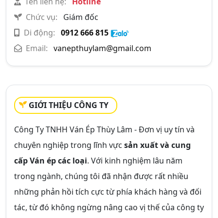
Tên liên hệ:
Hotline
Chức vụ:
Giám đốc
Di động:
0912 666 815
Email:
vanepthuylam@gmail.com
GIỚI THIỆU CÔNG TY
Công Ty TNHH Ván
É
p Thùy Lâm - Đơn vị uy tín và
chuyên nghiệp trong lĩnh vực
sản xuất và cung
cấp Ván ép các loại
. Với kinh nghiệm lâu năm
trong ngành, chúng tôi đã nhận được rất nhiều
những phản hồi tích cực từ phía khách hàng và đối
tác, từ đó không ngừng nâng cao vị thế của công ty