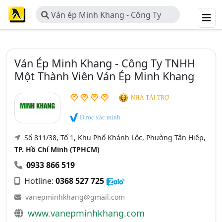
Ván ép Minh Khang - Công Ty
TNHH Một Thành Viên Ván ép Minh
Khang
Ván Ép Minh Khang - Công Ty TNHH
Một Thành Viên Ván Ép Minh Khang
NHÀ TÀI TRỢ
Được xác minh
Số 811/38, Tổ 1, Khu Phố Khánh Lộc, Phường Tân Hiệp,
TP. Hồ Chí Minh (TPHCM)
0933 866 519
Hotline:
0368 527 725
vanepminhkhang@gmail.com
www.vanepminhkhang.com