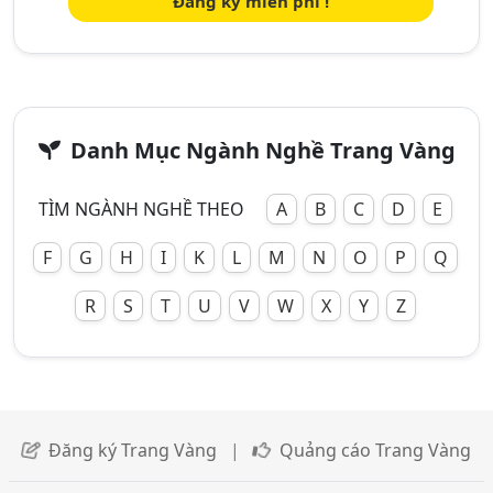
Đăng ký miễn phí !
Danh Mục Ngành Nghề Trang Vàng
TÌM NGÀNH NGHỀ THEO
A
B
C
D
E
F
G
H
I
K
L
M
N
O
P
Q
R
S
T
U
V
W
X
Y
Z
Đăng ký Trang Vàng
|
Quảng cáo Trang Vàng