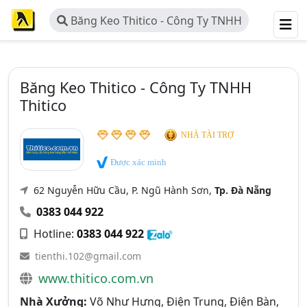
Băng Keo Thitico - Công Ty TNHH
Thitico
Băng Keo Thitico - Công Ty TNHH
Thitico
NHÀ TÀI TRỢ
Được xác minh
62 Nguyễn Hữu Cầu, P. Ngũ Hành Sơn,
Tp. Đà Nẵng
0383 044 922
Hotline:
0383 044 922
tienthi.102@gmail.com
www.thitico.com.vn
Nhà Xưởng:
Võ Như Hưng, Điện Trung, Điện Bàn,