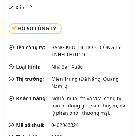
Xốp nở
HỒ SƠ CÔNG TY
Tên công ty:
BĂNG KEO THITICO - CÔNG TY
TNHH THITICO
Loại hình:
Nhà Sản Xuất
Thị trường:
Miền Trung (Đà Nẵng, Quảng
Nam,..)
Khách hàng:
Người mua lớn và vừa, công ty
bao bì, đóng gói, vận chuyển, đại
lý phân phối, thương mại,..
Mã số thuế:
0402043324