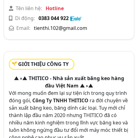
Tên liên hệ:
Hotline
Di động:
0383 044 922
Email:
tienthi.102@gmail.com
GIỚI THIỆU CÔNG TY
▲◑▲ THITICO - Nhà sản xuất băng keo hàng
đầu Việt Nam ▲◑▲
Với mong muốn đem lại sự tiện ích trong quy trình
đóng gói,
Công Ty TNHH THITICO
ra đời chuyên về
sản xuất băng keo, băng dính các loại. Tuy mới chỉ
thành lập đầu năm 2020 nhưng THITICO đã có
nhiều năm kinh nghiệm trong lĩnh vực băng keo và
luôn không ngừng đầu tư đổi mới máy móc thiết bị
công nghệ cao phục vụ sản xuất.