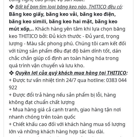
❖
Bất kể bạn tìm loại băng keo nào, THITICO đều có
:
Băng keo giấy, băng keo vải, băng keo điện,
băng keo simili, băng keo hai mặt, băng keo
mút xốp,..
Khách hàng yên tâm khi lựa chọn băng
keo THITICO bởi: Đủ kích thước - Đủ yard, trọng
lượng - Màu sắc phong phú. Chúng tôi cam kết đối
với từng sản phẩm đều đạt độ bám dính tốt, dán
chắc chắn giúp cố định an toàn hàng hóa trong
quá trình vận chuyển và lưu kho.
❖
Quyền lợi của quý khách mua hàng tại THITICO
:
+ Được tư vấn nhiệt tình 24/7 qua hotline: 0383 044
922
+ Được đổi trả hàng nếu sản phẩm bị lỗi, hàng
không đạt chuẩn chất lượng
+ Mua hàng giá cả cạnh tranh, giao hàng tận nơi
nhanh chóng trên toàn quốc
+ Chiết khấu cao đối với khách hàng mua số lượng
lớn và những khách hàng hợp tác lâu dài.