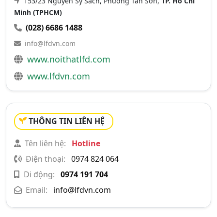
153/23 Nguyễn Sỹ Sách, Phường Tân Sơn,
TP. Hồ Chí
Minh (TPHCM)
(028) 6686 1488
info@lfdvn.com
www.noithatlfd.com
www.lfdvn.com
THÔNG TIN LIÊN HỆ
Tên liên hệ:
Hotline
Điện thoại:
0974 824 064
Di động:
0974 191 704
Email:
info@lfdvn.com