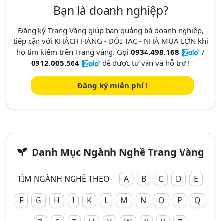
Bạn là doanh nghiệp?
Đăng ký Trang Vàng giúp bạn quảng bá doanh nghiệp,
tiếp cận với KHÁCH HÀNG - ĐỐI TÁC - NHÀ MUA LỚN khi
họ tìm kiếm trên Trang vàng. Gọi
0934.498.168
/
0912.005.564
để được tư vấn và hỗ trợ !
Đăng ký miễn phí !
Danh Mục Ngành Nghề Trang Vàng
TÌM NGÀNH NGHỀ THEO
A
B
C
D
E
F
G
H
I
K
L
M
N
O
P
Q