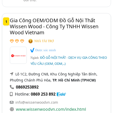
Đồ Gỗ Nội Thất Văn Phòng (159)
Đồ Gỗ Công Nghiệp, Nội Thất Gỗ Công Nghiệp (87)
Gia Công OEM/ODM Đồ Gỗ Nội Thất
Đồ Gỗ Ngoại Thất - Dịch Vụ Gia Công Theo Yêu Cầu
1
(OEM, ODM,..) (14)
Wissen Wood - Công Ty TNHH Wissen
Wood Vietnam
NHÀ TÀI TRỢ
Được xác minh
ĐỒ GỖ NỘI THẤT - DỊCH VỤ GIA CÔNG THEO
Ngành:
YÊU CẦU (OEM, ODM,..)
Lô 1C2, Đường CN8, Khu Công Nghiệp Tân Bình,
Phường Chánh Phú Hòa,
TP. Hồ Chí Minh (TPHCM)
0869253892
Hotline:
0869 253 892
info@wissenwoodvn.com
www.wissenwoodvn.com/index.html