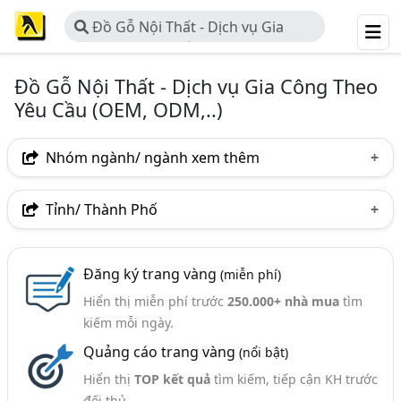
Đồ Gỗ Nội Thất - Dịch vụ Gia
Công Theo Yêu Cầu (OEM, ODM,..)
Đồ Gỗ Nội Thất - Dịch vụ Gia Công Theo
Yêu Cầu (OEM, ODM,..)
Nhóm ngành/ ngành xem thêm
Ngành nghề
Tỉnh/ Thành Phố
Đồ Gỗ Nội Thất - Dịch Vụ Gia Công Theo Yêu Cầu (OEM,
Hà Nội
TP. Hồ Chí Minh (TPHCM)
Đồng Nai
ODM,..)
(33)
Đăng ký trang vàng
(miễn phí)
Bình Dương
Bình Định
Kon Tum
Long An
Ngành xem thêm
Hiển thị miễn phí trước
250.000+ nhà mua
tìm
kiếm mỗi ngày.
Đồ Gỗ Nội Thất - Sản Xuất Và Kinh Doanh Đồ Gỗ Nội
Thất (1715)
Quảng cáo trang vàng
(nổi bật)
Đồ Gỗ, Đồ Gỗ Tự Nhiên - Sản Xuất Và Kinh Doanh (344)
Hiển thị
TOP kết quả
tìm kiếm, tiếp cận KH trước
đối thủ.