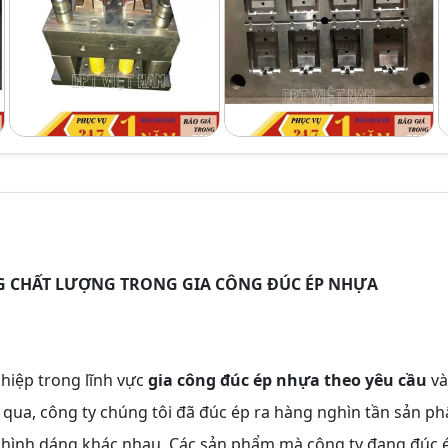
G CHẤT LƯỢNG TRONG GIA CÔNG ĐÚC ÉP NHỰA
hiệp trong lĩnh vực
gia công đúc ép nhựa theo yêu cầu
và
qua, công ty chúng tôi đã đúc ép ra hàng nghìn tần sản p
à hình dáng khác nhau. Các sản phẩm mà công ty đang đúc 