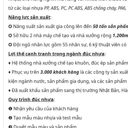
từ các loại nhựa
PP, ABS, PC, PC ABS, ABS chống cháy, PA6,
Năng lực sản xuất
:
✪ Năng suất sản xuất gia công lên đến
50 tấn sản phẩ
✪ Sở hữu 2 nhà máy chế tạo và nhà xưởng rộng
1.200
✪ Đội ngũ nhân lực gồm 55 nhân sự, 6 kỹ thuật viên có
Lợi thế cạnh tranh trong ngành đúc nhựa
:
♦ Hệ thống nhà xưởng chế tạo khuôn, đúc ép sản phẩm
♦ Phục vụ trên
3.000 khách hàng
là các công ty sản xuấ
kiện ngành nước, sản phẩm gia dụng, và các sản phẩm
♦ Đã xuất khẩu sản phẩm sang thị trường Nhật Bản, H
Quy trình đúc nhựa
:
❶ Nhận yêu cầu của khách hàng
❷ Tạo mẫu màu nhựa và test mẫu
❸ Duyệt mẫu màu và sản phẩm