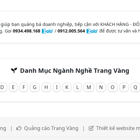
 giúp bạn quảng bá doanh nghiệp, tiếp cận với KHÁCH HÀNG - ĐỐ
g. Gọi
0934.498.168
/
0912.005.564
để được tư vấn và h
Danh Mục Ngành Nghề Trang Vàng
D
E
F
G
H
I
K
L
M
N
O
P
Q
àng
|
Quảng cáo Trang Vàng
|
Thiết kế website m