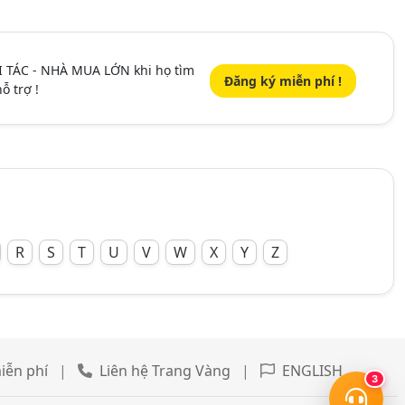
I TÁC - NHÀ MUA LỚN khi họ tìm
Đăng ký miễn phí !
ỗ trợ !
R
S
T
U
V
W
X
Y
Z
iễn phí
|
Liên hệ Trang Vàng
|
ENGLISH
3