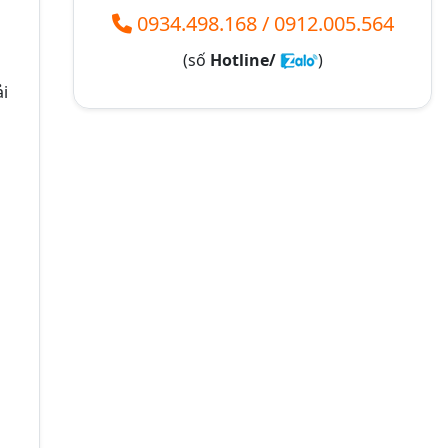
0934.498.168
/
0912.005.564
(số
Hotline/
)
ải