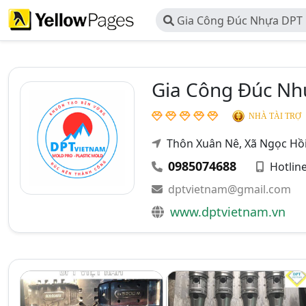
Gia Công Đúc Nhựa DPT 
TNHH DPT Mold Việt Nam
Gia Công Đúc Nh
NHÀ TÀI TRỢ
Thôn Xuân Nê, Xã Ngọc Hồ
0985074688
Hotlin
dptvietnam@gmail.com
www.dptvietnam.vn