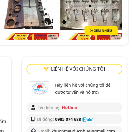
XEM NHIỀU
LIÊN HỆ VỚI CHÚNG TÔI
Hãy liên hệ với chúng tôi để
được tư vấn và hỗ trợ?
Tên liên hệ:
Hotline
Di động:
0985 074 688
hẩm
ép
Email:
khuonmauducnhua@gmail.com