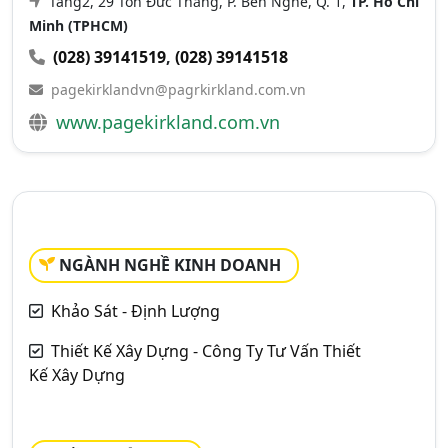
Tầng2, 29 Tôn Đức Thắng, P. Bến Nghé, Q. 1,
TP. Hồ Chí
Minh (TPHCM)
(028) 39141519
,
(028) 39141518
pagekirklandvn@pagrkirkland.com.vn
www.pagekirkland.com.vn
NGÀNH NGHỀ KINH DOANH
Khảo Sát - Định Lượng
Thiết Kế Xây Dựng - Công Ty Tư Vấn Thiết
Kế Xây Dựng