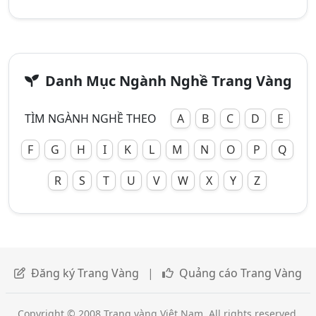
Danh Mục Ngành Nghề Trang Vàng
TÌM NGÀNH NGHỀ THEO
A
B
C
D
E
F
G
H
I
K
L
M
N
O
P
Q
R
S
T
U
V
W
X
Y
Z
Đăng ký Trang Vàng
|
Quảng cáo Trang Vàng
Copyright © 2008 Trang vàng Việt Nam. All rights reserved.