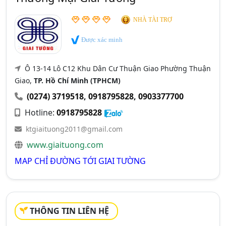
NHÀ TÀI TRỢ
Được xác minh
Ô 13-14 Lô C12 Khu Dân Cư Thuận Giao Phường Thuận
Giao,
TP. Hồ Chí Minh (TPHCM)
(0274) 3719518
,
0918795828
,
0903377700
Hotline:
0918795828
ktgiaituong2011@gmail.com
www.giaituong.com
MAP CHỈ ĐƯỜNG TỚI GIAI TƯỜNG
THÔNG TIN LIÊN HỆ