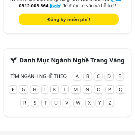
0912.005.564
để được tư vấn và hỗ trợ !
Đăng ký miễn phí !
Danh Mục Ngành Nghề Trang Vàng
TÌM NGÀNH NGHỀ THEO
A
B
C
D
E
F
G
H
I
K
L
M
N
O
P
Q
R
S
T
U
V
W
X
Y
Z