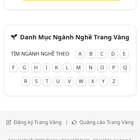
Danh Mục Ngành Nghề Trang Vàng
TÌM NGÀNH NGHỀ THEO
A
B
C
D
E
F
G
H
I
K
L
M
N
O
P
Q
R
S
T
U
V
W
X
Y
Z
Đăng ký Trang Vàng
|
Quảng cáo Trang Vàng