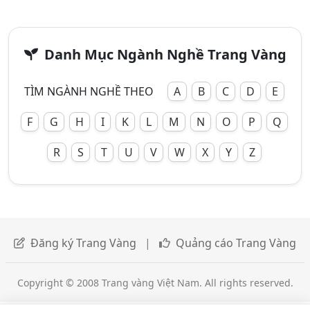
Danh Mục Ngành Nghề Trang Vàng
TÌM NGÀNH NGHỀ THEO
A
B
C
D
E
F
G
H
I
K
L
M
N
O
P
Q
R
S
T
U
V
W
X
Y
Z
Đăng ký Trang Vàng
|
Quảng cáo Trang Vàng
Copyright © 2008 Trang vàng Việt Nam. All rights reserved.