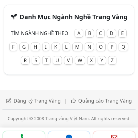
Danh Mục Ngành Nghề Trang Vàng
TÌM NGÀNH NGHỀ THEO
A
B
C
D
E
F
G
H
I
K
L
M
N
O
P
Q
R
S
T
U
V
W
X
Y
Z
Đăng ký Trang Vàng
|
Quảng cáo Trang Vàng
Copyright © 2008 Trang vàng Việt Nam. All rights reserved.