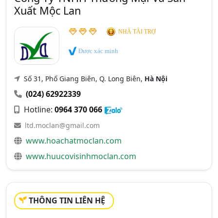
Xuất Mộc Lan
NHÀ TÀI TRỢ
Được xác minh
Số 31, Phố Giang Biên, Q. Long Biên,
Hà Nội
(024) 62922339
Hotline:
0964 370 066
ltd.moclan@gmail.com
www.hoachatmoclan.com
www.huucovisinhmoclan.com
THÔNG TIN LIÊN HỆ