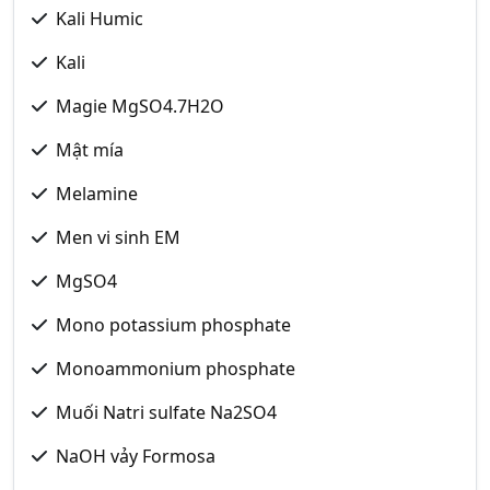
Kali Humic
Kali
Magie MgSO4.7H2O
Mật mía
Melamine
Men vi sinh EM
MgSO4
Mono potassium phosphate
Monoammonium phosphate
Muối Natri sulfate Na2SO4
NaOH vảy Formosa