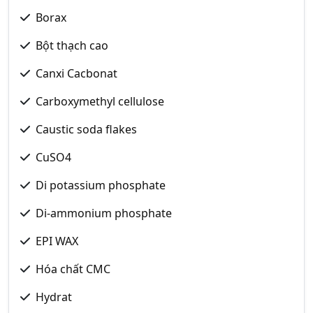
Borax
Bột thạch cao
Canxi Cacbonat
Carboxymethyl cellulose
Caustic soda flakes
CuSO4
Di potassium phosphate
Di-ammonium phosphate
EPI WAX
Hóa chất CMC
Hydrat