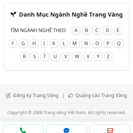
Danh Mục Ngành Nghề Trang Vàng
TÌM NGÀNH NGHỀ THEO
A
B
C
D
E
F
G
H
I
K
L
M
N
O
P
Q
R
S
T
U
V
W
X
Y
Z
Đăng ký Trang Vàng
|
Quảng cáo Trang Vàng
Copyright © 2008 Trang vàng Việt Nam. All rights reserved.