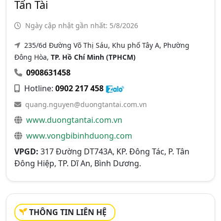
Tấn Tài
Ngày cập nhật gần nhất: 5/8/2026
235/6d Đường Võ Thị Sáu, Khu phố Tây A, Phường
Đông Hòa,
TP. Hồ Chí Minh (TPHCM)
0908631458
Hotline:
0902 217 458
quang.nguyen@duongtantai.com.vn
www.duongtantai.com.vn
www.vongbibinhduong.com
VPGD:
317 Đường DT743A, KP. Đông Tác, P. Tân
Đông Hiệp, TP. Dĩ An, Bình Dương.
THÔNG TIN LIÊN HỆ