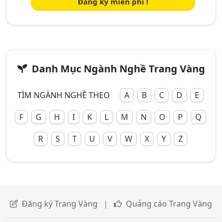
Đăng ký miễn phí !
Danh Mục Ngành Nghề Trang Vàng
TÌM NGÀNH NGHỀ THEO
A
B
C
D
E
F
G
H
I
K
L
M
N
O
P
Q
R
S
T
U
V
W
X
Y
Z
Đăng ký Trang Vàng
|
Quảng cáo Trang Vàng