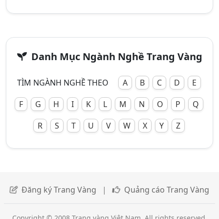
Danh Mục Ngành Nghề Trang Vàng
TÌM NGÀNH NGHỀ THEO
A
B
C
D
E
F
G
H
I
K
L
M
N
O
P
Q
R
S
T
U
V
W
X
Y
Z
Đăng ký Trang Vàng
|
Quảng cáo Trang Vàng
Copyright © 2008 Trang vàng Việt Nam. All rights reserved.