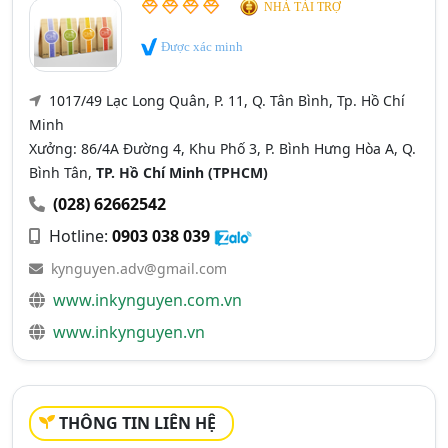
NHÀ TÀI TRỢ
Được xác minh
1017/49 Lạc Long Quân, P. 11, Q. Tân Bình, Tp. Hồ Chí
Minh
Xưởng: 86/4A Đường 4, Khu Phố 3, P. Bình Hưng Hòa A, Q.
Bình Tân,
TP. Hồ Chí Minh (TPHCM)
(028) 62662542
Hotline:
0903 038 039
kynguyen.adv@gmail.com
www.inkynguyen.com.vn
www.inkynguyen.vn
THÔNG TIN LIÊN HỆ