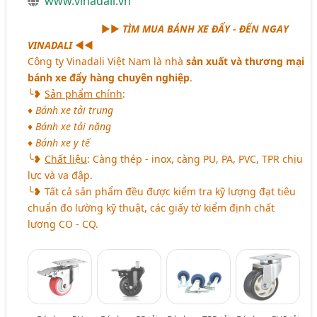
www.vinadali.vn
aaaaaaaaaaaaa
►►
TÌM MUA BÁNH XE ĐẨY - ĐẾN NGAY
VINADALI
◄◄
Công ty Vinadali Việt Nam là nhà
sản xuất và thương mại
bánh xe đẩy hàng chuyên nghiệp
.
╰❥
Sản phẩm chính
:
♦ Bánh xe tải trung
♦ Bánh xe tải nặng
♦ Bánh xe y tế
╰❥
Chất liệu
: Càng thép - inox, càng PU, PA, PVC, TPR chịu
lực và va đập.
╰❥ Tất cả sản phẩm đều được kiểm tra kỹ lượng đạt tiêu
chuẩn đo lường kỹ thuật, các giấy tờ kiểm định chất
lượng CO - CQ.