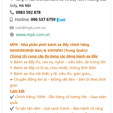
Giấy,
Hà Nội
0983 592 878
Hotline:
096 537 6759
sale@mpk.com.vn
www.mpk.com.vn
MPK - Nhà phân phối bánh xe đẩy chính hãng
NANSIN(Nhật Bản) & SHENPAI (Trung Quốc)!
Chúng tôi cung cấp đa dạng các dòng bánh xe đẩy
:
✎ Bánh xe đẩy PU, cao su, nylon – siêu bền, tải trọng lớn
✎ Bánh xe đẩy có lò xo, chịu nhiệt, chống tĩnh điện
✎ Bánh xe cho nội thất, y tế, siêu thị, giàn giáo,…
➦ Chuyển động êm ái – không vết đen – bền bỉ theo thời
gian
Cam kết
:
✔ Chính hãng 100% - Sẵn hàng số lượng lớn - Giao toàn
quốc
✔ Tư vấn tận tâm – Giá cạnh tranh – Bảo hành rõ ràng