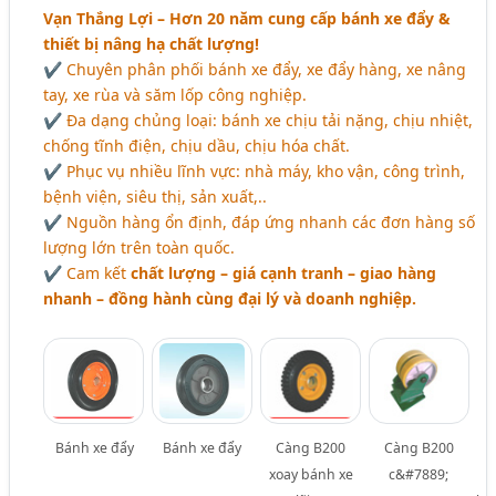
Vạn Thắng Lợi – Hơn 20 năm cung cấp bánh xe đẩy &
thiết bị nâng hạ chất lượng!
✔ Chuyên phân phối bánh xe đẩy, xe đẩy hàng, xe nâng
tay, xe rùa và săm lốp công nghiệp.
✔ Đa dạng chủng loại: bánh xe chịu tải nặng, chịu nhiệt,
chống tĩnh điện, chịu dầu, chịu hóa chất.
✔ Phục vụ nhiều lĩnh vực: nhà máy, kho vận, công trình,
bệnh viện, siêu thị, sản xuất,..
✔ Nguồn hàng ổn định, đáp ứng nhanh các đơn hàng số
lượng lớn trên toàn quốc.
✔ Cam kết
chất lượng – giá cạnh tranh – giao hàng
nhanh – đồng hành cùng đại lý và doanh nghiệp.
Bánh xe đẩy
Bánh xe đẩy
Càng B200
Càng B200
xoay bánh xe
c&#7889;