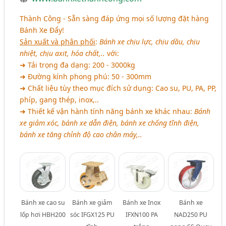
Thành Công - Sẵn sàng đáp ứng mọi số lượng đặt hàng
Bánh Xe Đẩy!
Sản xuất và phân phối
:
Bánh xe chịu lực, chịu dầu, chịu
nhiệt, chịu axit, hóa chất,..
với:
➜ Tải trọng đa dạng: 200 - 3000kg
➜ Đường kính phong phú: 50 - 300mm
➜ Chất liệu tùy theo mục đích sử dụng: Cao su, PU, PA, PP,
phíp, gang thép, inox,..
➜ Thiết kế vận hành tính năng bánh xe khác nhau:
Bánh
xe giảm xóc, bánh xe dẫn điện, bánh xe chống tĩnh điện,
bánh xe tăng chỉnh độ cao chân máy,..
Bánh xe cao su
Bánh xe giảm
Bánh xe Inox
Bánh xe
lốp hơi HBH200
sóc IFGX125 PU
IFXN100 PA
NAD250 PU