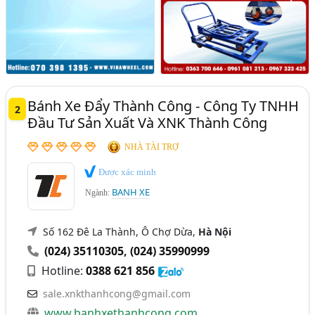
Bánh Xe Đẩy Thành Công - Công Ty TNHH
2
Đầu Tư Sản Xuất Và XNK Thành Công
NHÀ TÀI TRỢ
Được xác minh
BANH XE
Ngành:
Số 162 Đê La Thành, Ô Chợ Dừa,
Hà Nội
(024) 35110305
,
(024) 35990999
Hotline:
0388 621 856
sale.xnkthanhcong@gmail.com
www.banhxethanhcong.com