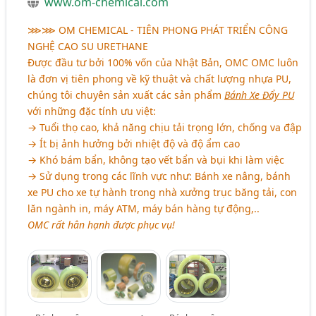
www.om-chemical.com
⋙⋙
OM CHEMICAL - TIÊN PHONG PHÁT TRIỂN CÔNG
NGHỆ CAO SU URETHANE
Được đầu tư bởi 100% vốn của Nhật Bản, OMC OMC luôn
là đơn vị tiên phong về kỹ thuật và chất lượng nhựa PU,
chúng tôi chuyên sản xuất các sản phẩm
Bánh Xe Đẩy PU
với những đặc tính ưu việt:
→ Tuổi thọ cao, khả năng chịu tải trọng lớn, chống va đập
→ Ít bị ảnh hưởng bởi nhiệt độ và độ ẩm cao
→ Khó bám bẩn, không tạo vết bẩn và bụi khi làm việc
→ Sử dụng trong các lĩnh vực như: Bánh xe nâng, bánh
xe PU cho xe tự hành trong nhà xưởng trục băng tải, con
lăn ngành in, máy ATM, máy bán hàng tự động,..
OMC rất hân hạnh được phục vụ!