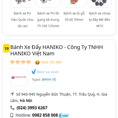
Bánh xe PU
Bánh xe PU lõi
Bánh xe tủ gỗ
Bánh xe nhựa
Hàn Quốc chịu
gang tải trung
50 60 70mm
ty đẩy M6 đến
tải cao
75 100 125mm
M10
Bánh Xe Đẩy HANIKO - Công Ty TNHH
10
HANIKO Việt Nam
NHÀ TÀI TRỢ
Được xác minh
BANH XE
Ngành:
Số 943-945 Nguyễn Đức Thuận, TT. Trâu Quỳ, H. Gia
Lâm,
Hà Nội
(024) 3993 6267
Hotline:
0982 858 008