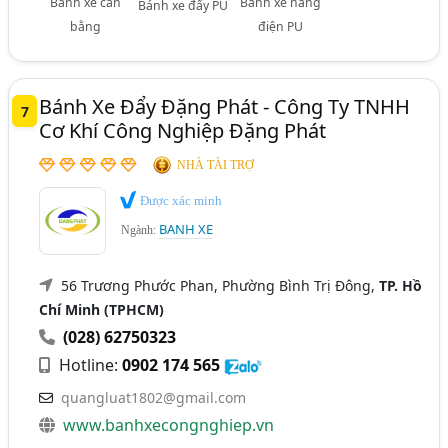
Bánh xe cân
Bánh xe nâng
Bánh xe đẩy PU
bằng
điện PU
Bánh Xe Đẩy Đặng Phát - Công Ty TNHH
7
Cơ Khí Công Nghiệp Đặng Phát
NHÀ TÀI TRỢ
Được xác minh
BANH XE
Ngành:
56 Trương Phước Phan, Phường Bình Trị Đông,
TP. Hồ
Chí Minh (TPHCM)
(028) 62750323
Hotline:
0902 174 565
quangluat1802@gmail.com
www.banhxecongnghiep.vn