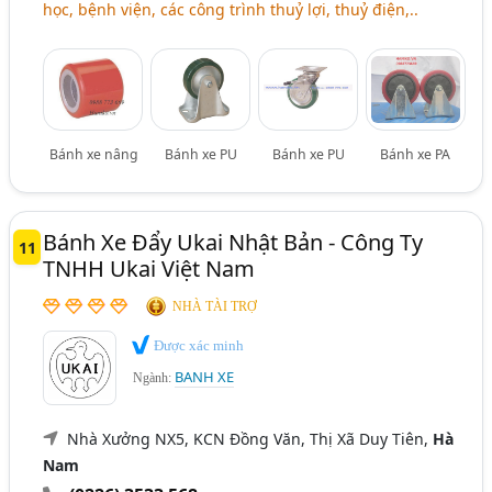
học, bệnh viện, các công trình thuỷ lợi, thuỷ điện,..
Bánh xe nâng
Bánh xe PU
Bánh xe PU
Bánh xe PA
Bánh Xe Đẩy Ukai Nhật Bản - Công Ty
11
TNHH Ukai Việt Nam
NHÀ TÀI TRỢ
Được xác minh
BANH XE
Ngành:
Nhà Xưởng NX5, KCN Đồng Văn, Thị Xã Duy Tiên,
Hà
Nam