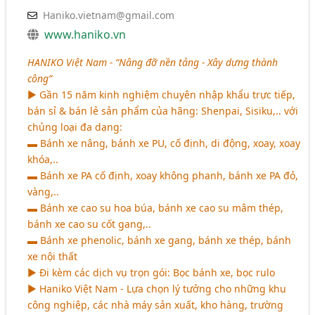
Haniko.vietnam@gmail.com
www.haniko.vn
HANIKO Việt Nam - “Nâng đỡ nền tảng - Xây dựng thành
công”
► Gần 15 năm kinh nghiệm chuyên nhập khẩu trực tiếp,
bán sỉ & bán lẻ sản phẩm của hãng: Shenpai, Sisiku,.. với
chủng loại đa dạng:
▬ Bánh xe nâng, bánh xe PU, cố định, di động, xoay, xoay
khóa,..
▬ Bánh xe PA cố định, xoay không phanh, bánh xe PA đỏ,
vàng,..
▬ Bánh xe cao su hoa búa, bánh xe cao su mâm thép,
bánh xe cao su cốt gang,..
▬ Bánh xe phenolic, bánh xe gang, bánh xe thép, bánh
xe nội thất
► Đi kèm các dịch vụ trọn gói: Bọc bánh xe, bọc rulo
► Haniko Việt Nam - Lựa chọn lý tưởng cho những khu
công nghiệp, các nhà máy sản xuất, kho hàng, trường