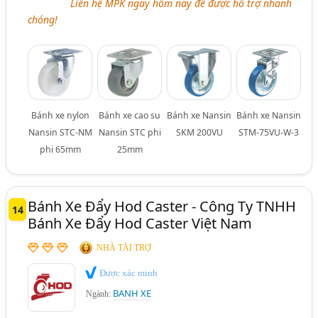
Liên hệ MPK ngay hôm nay để được hỗ trợ nhanh
chóng!
Bánh xe nylon
Bánh xe cao su
Bánh xe Nansin
Bánh xe Nansin
Nansin STC-NM
Nansin STC phi
SKM 200VU
STM-75VU-W-3
phi 65mm
25mm
Bánh Xe Đẩy Hod Caster - Công Ty TNHH
14
Bánh Xe Đẩy Hod Caster Việt Nam
NHÀ TÀI TRỢ
Được xác minh
BANH XE
Ngành: