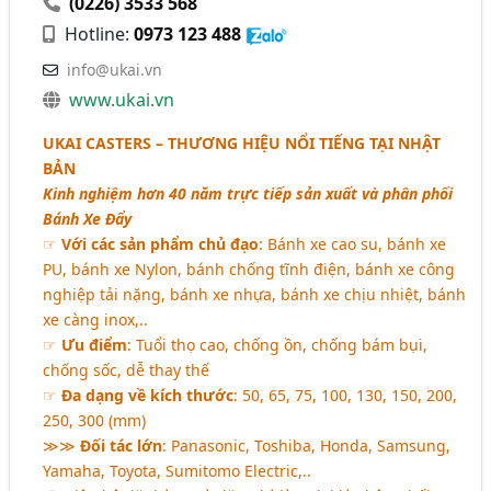
(0226) 3533 568
Hotline:
0973 123 488
info@ukai.vn
www.ukai.vn
UKAI CASTERS – THƯƠNG HIỆU NỔI TIẾNG TẠI NHẬT
BẢN
Kinh nghiệm hơn 40 năm trực tiếp sản xuất và phân phối
Bánh Xe Đẩy
☞
Với các sản phẩm chủ đạo
: Bánh xe cao su, bánh xe
PU, bánh xe Nylon, bánh chống tĩnh điện, bánh xe công
nghiệp tải nặng, bánh xe nhựa, bánh xe chịu nhiệt, bánh
xe càng inox,..
☞
Ưu điểm
: Tuổi thọ cao, chống ồn, chống bám bụi,
chống sốc, dễ thay thế
☞
Đa dạng về kích thước
: 50, 65, 75, 100, 130, 150, 200,
250, 300 (mm)
≫≫
Đối tác lớn
: Panasonic, Toshiba, Honda, Samsung,
Yamaha, Toyota, Sumitomo Electric,..