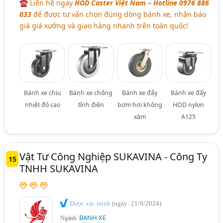
☎ Liên hệ ngay
HOD Caster Việt Nam – Hotline 0976 886
033
để được tư vấn chọn đúng dòng bánh xe, nhận báo
giá giá xưởng và giao hàng nhanh trên toàn quốc!
Bánh xe chịu
Bánh xe chống
Bánh xe đẩy
Bánh xe đẩy
nhiệt độ cao
tĩnh điện
bơm hơi không
HOD nylon
xăm
A125
Vật Tư Công Nghiệp SUKAVINA - Công Ty
15
TNHH SUKAVINA
Được xác minh
(ngày: 21/9/2024)
BANH XE
Ngành: