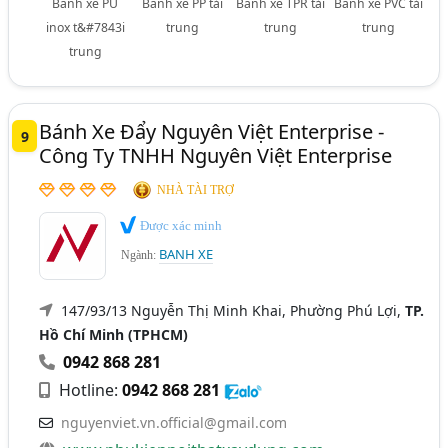
Bánh xe PU
Bánh xe PP tải
Bánh xe TPR tải
Bánh xe PVC tải
inox t&#7843i
trung
trung
trung
trung
Bánh Xe Đẩy Nguyên Việt Enterprise -
9
Công Ty TNHH Nguyên Việt Enterprise
NHÀ TÀI TRỢ
Được xác minh
BANH XE
Ngành:
147/93/13 Nguyễn Thị Minh Khai, Phường Phú Lợi,
TP.
Hồ Chí Minh (TPHCM)
0942 868 281
Hotline:
0942 868 281
nguyenviet.vn.official@gmail.com