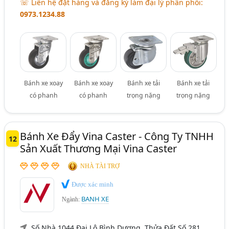
☏ Liên hệ đặt hàng và đăng ký làm đại lý phân phối:
0973.1234.88
Bánh xe xoay
Bánh xe xoay
Bánh xe tải
Bánh xe tải
có phanh
có phanh
trọng nặng
trọng nặng
Bánh Xe Đẩy Vina Caster - Công Ty TNHH
12
Sản Xuất Thương Mại Vina Caster
NHÀ TÀI TRỢ
Được xác minh
BANH XE
Ngành:
Số Nhà 1044 Đại Lộ Bình Dương, Thửa Đất Số 281,