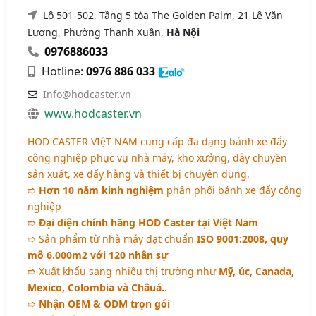
Lô 501-502, Tầng 5 tòa The Golden Palm, 21 Lê Văn
Lương, Phường Thanh Xuân,
Hà Nội
0976886033
Hotline:
0976 886 033
Info@hodcaster.vn
www.hodcaster.vn
HOD CASTER VIệT NAM cung cấp đa dạng bánh xe đẩy
công nghiệp phục vụ nhà máy, kho xưởng, dây chuyền
sản xuất, xe đẩy hàng và thiết bị chuyên dụng.
➱
Hơn 10 năm kinh nghiệm
phân phối bánh xe đẩy công
nghiệp
➱
Đại diện chính hãng HOD Caster tại Việt Nam
➱ Sản phẩm từ nhà máy đạt chuẩn
ISO 9001:2008, quy
mô 6.000m2 với 120 nhân sự
➱ Xuất khẩu sang nhiều thị trường như
Mỹ, úc, Canada,
Mexico, Colombia và Châuá..
➱
Nhận OEM & ODM trọn gói