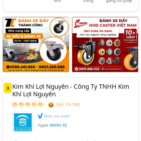
tĩnh
trắng
gang SS Quay
Kim Khí Lợi Nguyên - Công Ty TNHH Kim
3
Khí Lợi Nguyên
NHÀ TÀI TRỢ
Được xác minh
BANH XE
Ngành: