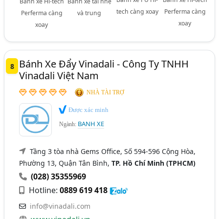
Bánh xe Hi-tech
Bánh xe tải nhẹ
tech càng xoay
Perferma càng
Perferma càng
và trung
xoay
xoay
Bánh Xe Đẩy Vinadali - Công Ty TNHH
8
Vinadali Việt Nam
NHÀ TÀI TRỢ
Được xác minh
BANH XE
Ngành:
Tầng 3 tòa nhà Gems Office, Số 594-596 Cộng Hòa,
Phường 13, Quận Tân Bình,
TP. Hồ Chí Minh (TPHCM)
(028) 35355969
Hotline:
0889 619 418
info@vinadali.com