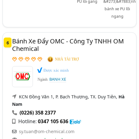
PU lõi gang
&#273;&#7883;nh
bánh xe PU lõi
ngang
Bánh Xe Đẩy OMC - Công Ty TNHH OM
6
Chemical
NHÀ TÀI TRỢ
Được xác minh
BANH XE
Ngành:
KCN Đồng Văn 1, P. Bạch Thượng, TX. Duy Tiên,
Hà
Nam
(0226) 358 2377
Hotline:
0347 105 636
sy.tuan@om-chemical.com