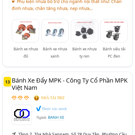
☛ Phụ kiện nhựa bổ trợ cho ngành nội thất như: Chân
đinh nhựa, chân tăng nhựa, nẹp nhựa,..
Bánh xe nhựa
Bánh xe nhựa
Bánh xe nhựa
Bánh siêu tải
đỏ
xanh
ty ren
PC đen
Bánh Xe Đẩy MPK - Công Ty Cổ Phần MPK
13
Việt Nam
NHÀ TÀI TRỢ
Được xác minh
BANH XE
Ngành:
Tầng 7, Tòa Nhà Sannam, Số 78 Duy Tân, Phường Cầu