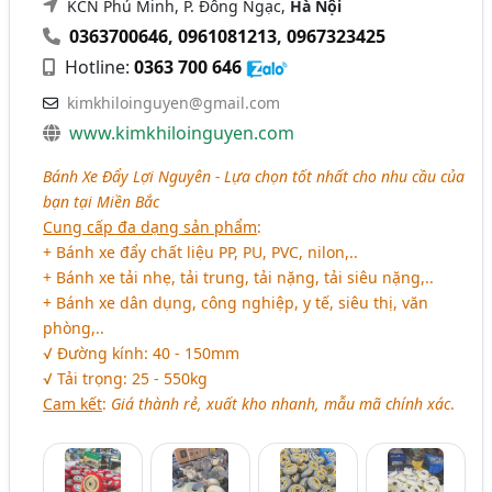
KCN Phú Minh, P. Đông Ngạc,
Hà Nội
0363700646
,
0961081213
,
0967323425
Hotline:
0363 700 646
kimkhiloinguyen@gmail.com
www.kimkhiloinguyen.com
Bánh Xe Đẩy Lợi Nguyên - Lựa chọn tốt nhất cho nhu cầu của
bạn tại Miền Bắc
Cung cấp đa dạng sản phẩm
:
+ Bánh xe đẩy chất liệu PP, PU, PVC, nilon,..
+ Bánh xe tải nhẹ, tải trung, tải nặng, tải siêu nặng,..
+ Bánh xe dân dụng, công nghiệp, y tế, siêu thị, văn
phòng,..
√ Đường kính: 40 - 150mm
√ Tải trọng: 25 - 550kg
Cam kết
:
Giá thành rẻ, xuất kho nhanh, mẫu mã chính xác
.