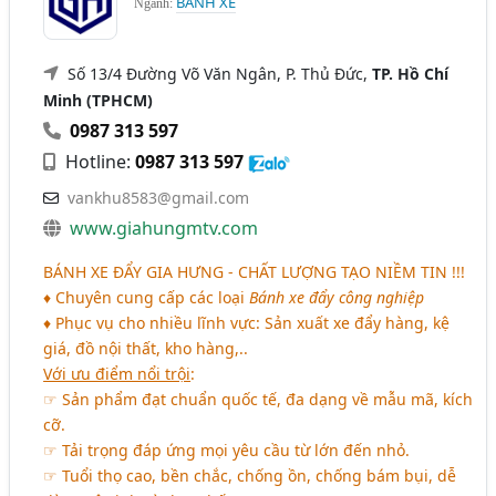
BANH XE
Ngành:
Số 13/4 Đường Võ Văn Ngân, P. Thủ Đức,
TP. Hồ Chí
Minh (TPHCM)
0987 313 597
Hotline:
0987 313 597
vankhu8583@gmail.com
www.giahungmtv.com
BÁNH XE ĐẨY GIA HƯNG - CHẤT LƯỢNG TẠO NIỀM TIN !!!
♦ Chuyên cung cấp các loại
Bánh xe đẩy công nghiệp
♦ Phục vụ cho nhiều lĩnh vực: Sản xuất xe đẩy hàng, kệ
giá, đồ nội thất, kho hàng,..
Với ưu điểm nổi trội
:
☞ Sản phẩm đạt chuẩn quốc tế, đa dạng về mẫu mã, kích
cỡ.
☞ Tải trọng đáp ứng mọi yêu cầu từ lớn đến nhỏ.
☞ Tuổi thọ cao, bền chắc, chống ồn, chống bám bụi, dễ