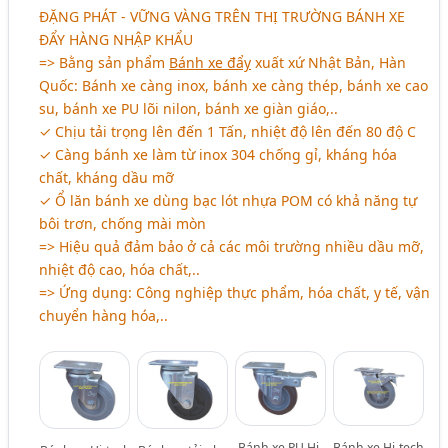
ĐẶNG PHÁT - VỮNG VÀNG TRÊN THỊ TRƯỜNG BÁNH XE
ĐẨY HÀNG NHẬP KHẨU
=> Bằng sản phẩm
Bánh xe đẩy
xuất xứ Nhật Bản, Hàn
Quốc: Bánh xe càng inox, bánh xe càng thép, bánh xe cao
su, bánh xe PU lõi nilon, bánh xe giàn giáo,..
✓ Chịu tải trọng lên đến 1 Tấn, nhiệt độ lên đến 80 độ C
✓ Càng bánh xe làm từ inox 304 chống gỉ, kháng hóa
chất, kháng dầu mỡ
✓ Ổ lăn bánh xe dùng bạc lót nhựa POM có khả năng tự
bôi trơn, chống mài mòn
=> Hiệu quả đảm bảo ở cả các môi trường nhiều dầu mỡ,
nhiệt độ cao, hóa chất,..
=> Ứng dụng: Công nghiệp thực phẩm, hóa chất, y tế, vận
chuyển hàng hóa,..
Bánh xe PU Hi-
Bánh xe Hi-tech