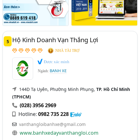
Hộ Kinh Doanh Vạn Thắng Lợi
5
NHÀ TÀI TRỢ
Được xác minh
BANH XE
Ngành:
144D Tạ Uyên, Phường Minh Phụng,
TP. Hồ Chí Minh
(TPHCM)
(028) 3956 2969
Hotline:
0982 735 228
vanthangloibanhxe@gmail.com
www.banhxedayvanthangloi.com