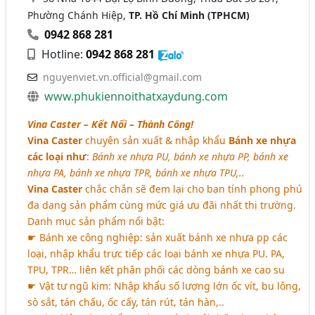
Phường Chánh Hiệp,
TP. Hồ Chí Minh (TPHCM)
0942 868 281
Hotline:
0942 868 281
nguyenviet.vn.official@gmail.com
www.phukiennoithatxaydung.com
Vina Caster – Kết Nối – Thành Công!
Vina Caster
chuyên sản xuất & nhập khẩu
Bánh xe nhựa
các loại như
:
Bánh xe nhựa PU, bánh xe nhựa PP, bánh xe
nhựa PA, bánh xe nhựa TPR, bánh xe nhựa TPU,..
Vina Caster
chắc chắn sẽ đem lại cho bạn tính phong phú
đa dạng sản phẩm cùng mức giá ưu đãi nhất thị trường.
Danh mục sản phẩm nổi bật:
☛ Bánh xe công nghiệp: sản xuất bánh xe nhựa pp các
loại, nhập khẩu trực tiếp các loại bánh xe nhựa PU. PA,
TPU, TPR… liên kết phân phối các dòng bánh xe cao su
☛ Vật tư ngũ kim: Nhập khẩu số lượng lớn ốc vít, bu lông,
sò sắt, tán chấu, ốc cấy, tán rút, tán hàn,..