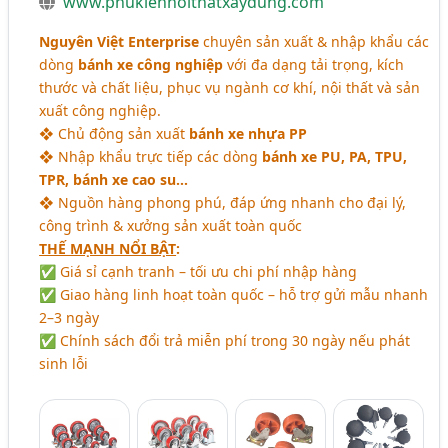
www.phukiennoithatxaydung.com
Nguyên Việt Enterprise
chuyên sản xuất & nhập khẩu các
dòng
bánh xe công nghiệp
với đa dạng tải trọng, kích
thước và chất liệu, phục vụ ngành cơ khí, nội thất và sản
xuất công nghiệp.
❖ Chủ động sản xuất
bánh xe nhựa PP
❖ Nhập khẩu trực tiếp các dòng
bánh xe PU, PA, TPU,
TPR, bánh xe cao su…
❖ Nguồn hàng phong phú, đáp ứng nhanh cho đại lý,
công trình & xưởng sản xuất toàn quốc
THẾ MẠNH NỔI BẬT
:
✅ Giá sỉ cạnh tranh – tối ưu chi phí nhập hàng
✅ Giao hàng linh hoạt toàn quốc – hỗ trợ gửi mẫu nhanh
2–3 ngày
✅ Chính sách đổi trả miễn phí trong 30 ngày nếu phát
sinh lỗi