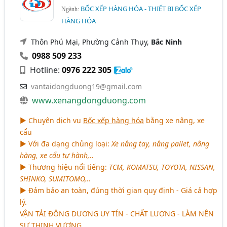
BỐC XẾP HÀNG HÓA - THIẾT BỊ BỐC XẾP
Ngành:
HÀNG HÓA
Thôn Phú Mại, Phường Cảnh Thụy,
Bắc Ninh
0988 509 233
Hotline:
0976 222 305
vantaidongduong19@gmail.com
www.xenangdongduong.com
► Chuyên dịch vụ
Bốc xếp hàng hóa
bằng xe nâng, xe
cẩu
► Với đa dạng chủng loại:
Xe nâng tay, nâng pallet, nâng
hàng, xe cẩu tự hành,..
► Thương hiệu nổi tiếng:
TCM, KOMATSU, TOYOTA, NISSAN,
SHINKO, SUMITOMO,..
► Đảm bảo an toàn, đúng thời gian quy định - Giá cả hợp
lý.
VẬN TẢI ĐÔNG DƯƠNG UY TÍN - CHẤT LƯỢNG - LÀM NÊN
SỰ THỊNH VƯỢNG