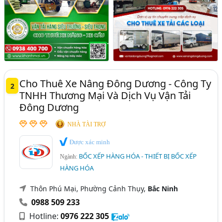
Cho Thuê Xe Nâng Đông Dương - Công Ty
2
TNHH Thương Mại Và Dịch Vụ Vận Tải
Đông Dương
NHÀ TÀI TRỢ
Được xác minh
BỐC XẾP HÀNG HÓA - THIẾT BỊ BỐC XẾP
Ngành:
HÀNG HÓA
Thôn Phú Mại, Phường Cảnh Thụy,
Bắc Ninh
0988 509 233
Hotline:
0976 222 305