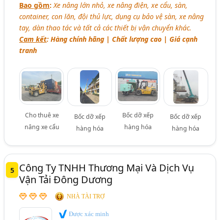
Bao gồm
:
Xe nâng lớn nhỏ, xe nâng điện, xe cẩu, sàn,
container, con lăn, đội thủ lực, dụng cụ bảo vệ sàn, xe nâng
tay, dàn thao tác và tất cả các thiết bị vận chuyển khác.
Cam kết
: Hàng chính hãng | Chất lượng cao | Giá cạnh
tranh
Cho thuê xe
Bốc dỡ xếp
Bốc dỡ xếp
Bốc dỡ xếp
nâng xe cẩu
hàng hóa
hàng hóa
hàng hóa
Công Ty TNHH Thương Mại Và Dịch Vụ
5
Vận Tải Đông Dương
NHÀ TÀI TRỢ
Được xác minh