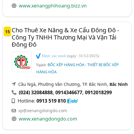
www.xenangphihoang.bizz.vn
Cho Thuê Xe Nâng & Xe Cẩu Đông Đô -
15
Công Ty TNHH Thương Mại Và Vận Tải
Đông Đô
Được xác minh
(ngày: 31/12/2025)
BỐC XẾP HÀNG HÓA - THIẾT BỊ BỐC XẾP
Ngành:
HÀNG HÓA
Cầu Ngà, Phường Vân Chương, TP. Bắc Ninh,
Bắc Ninh
(024) 32084888
,
0914346677
,
0912018299
Hotline:
0913 519 810
vp@xenangdongdo.com
www.xenangdongdo.com