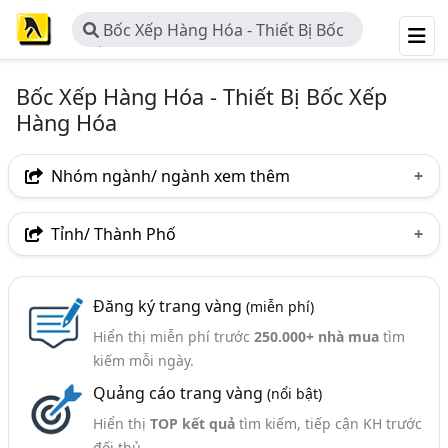
Bốc Xếp Hàng Hóa - Thiết Bị Bốc
Xếp Hàng Hóa
Bốc Xếp Hàng Hóa - Thiết Bị Bốc Xếp
Hàng Hóa
Nhóm ngành/ ngành xem thêm
Ngành nghề
Tỉnh/ Thành Phố
Bốc Xếp Hàng Hóa - Thiết Bị Bốc Xếp Hàng Hóa
(86)
Hà Nội
TP. Hồ Chí Minh (TPHCM)
Đồng Nai
Ngành xem thêm
Đăng ký trang vàng
(miễn phí)
Bình Dương
Tp. Đà Nẵng
Bà Rịa-Vũng Tàu
Hiển thị miễn phí trước
250.000+ nhà mua
tìm
Xe Nâng Hàng (555)
Bắc Ninh
Bình Thuận
Nghệ An
Phú Thọ
kiếm mỗi ngày.
Kệ Chứa Hàng, Kệ Công Nghiệp (Kệ Kho Hàng, Sắt,
Quảng cáo trang vàng
(nổi bật)
Quảng Ninh
TP. Cần Thơ
Bắc Giang
Thép,..) (366)
Hiển thị
TOP kết quả
tìm kiếm, tiếp cận KH trước
Bình Định
Thiết Bị Nâng Hạ (306)
đối thủ.