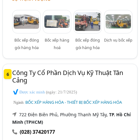
Bốc xếp đóng
Bốc xếp hàng
Bốc xếp đóng
Dịch vụ bốc xếp
gói hàng hóa
hoá
gói hàng hóa
Công Ty Cổ Phần Dịch Vụ Kỹ Thuật Tân
6
Cảng
Được xác minh
(ngày: 21/7/2025)
BỐC XẾP HÀNG HÓA - THIẾT BỊ BỐC XẾP HÀNG HÓA
Ngành:
722 Điện Biên Phủ, Phường Thạnh Mỹ Tây,
TP. Hồ Chí
Minh (TPHCM)
(028) 37420177