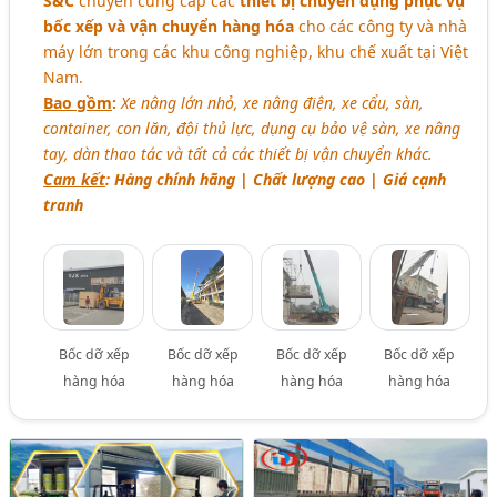
S&C
chuyên cung cấp các
thiết bị chuyên dụng phục vụ
bốc xếp và vận chuyển hàng hóa
cho các công ty và nhà
máy lớn trong các khu công nghiệp, khu chế xuất tại Việt
Nam.
Bao gồm
:
Xe nâng lớn nhỏ, xe nâng điện, xe cẩu, sàn,
container, con lăn, đội thủ lực, dụng cụ bảo vệ sàn, xe nâng
tay, dàn thao tác và tất cả các thiết bị vận chuyển khác.
Cam kết
: Hàng chính hãng | Chất lượng cao | Giá cạnh
tranh
Bốc dỡ xếp
Bốc dỡ xếp
Bốc dỡ xếp
Bốc dỡ xếp
hàng hóa
hàng hóa
hàng hóa
hàng hóa