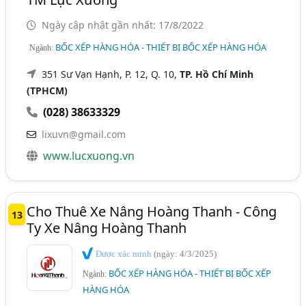
Ngày cập nhật gần nhất: 17/8/2022
BỐC XẾP HÀNG HÓA - THIẾT BỊ BỐC XẾP HÀNG HÓA
Ngành:
351 Sư Vạn Hạnh, P. 12, Q. 10,
TP. Hồ Chí Minh
(TPHCM)
(028) 38633329
lixuvn@gmail.com
www.lucxuong.vn
Cho Thuê Xe Nâng Hoàng Thanh - Công
13
Ty Xe Nâng Hoàng Thanh
Được xác minh
(ngày: 4/3/2025)
BỐC XẾP HÀNG HÓA - THIẾT BỊ BỐC XẾP
Ngành:
HÀNG HÓA