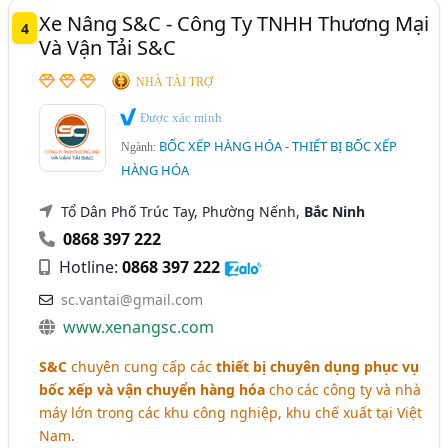
Xe Nâng S&C - Công Ty TNHH Thương Mại
4
Và Vận Tải S&C
NHÀ TÀI TRỢ
Được xác minh
BỐC XẾP HÀNG HÓA - THIẾT BỊ BỐC XẾP
Ngành:
HÀNG HÓA
Tổ Dân Phố Trúc Tay, Phường Nếnh,
Bắc Ninh
0868 397 222
Hotline:
0868 397 222
sc.vantai@gmail.com
www.xenangsc.com
S&C
chuyên cung cấp các
thiết bị chuyên dụng phục vụ
bốc xếp và vận chuyển hàng hóa
cho các công ty và nhà
máy lớn trong các khu công nghiệp, khu chế xuất tại Việt
Nam.