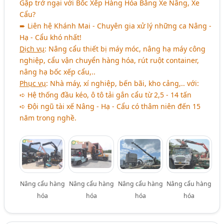
Gặp trở ngại với Bốc Xếp Hàng Hóa Bằng Xe Nâng, Xe
Cẩu?
➨ Liên hệ Khánh Mai - Chuyên gia xử lý những ca Nâng -
Hạ - Cẩu khó nhất!
Dịch vụ
: Nâng cẩu thiết bị máy móc, nâng hạ máy công
nghiệp, cẩu vận chuyển hàng hóa, rút ruột container,
nâng hạ bốc xếp cẩu,..
Phục vụ
: Nhà máy, xí nghiệp, bến bãi, kho cảng,.. với:
➪ Hệ thống đầu kéo, ô tô tải gắn cẩu từ 2,5 - 14 tấn
➪ Đội ngũ tài xế Nâng - Hạ - Cẩu có thâm niên đến 15
năm trong nghề.
Nâng cẩu hàng
Nâng cẩu hàng
Nâng cẩu hàng
Nâng cẩu hàng
hóa
hóa
hóa
hóa