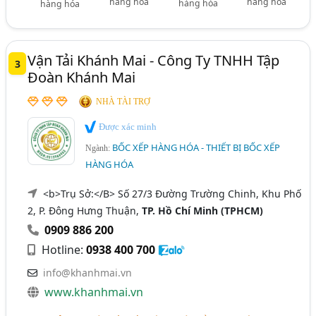
hàng hóa
hàng hóa
hàng hóa
hàng hóa
Vận Tải Khánh Mai - Công Ty TNHH Tập
3
Đoàn Khánh Mai
NHÀ TÀI TRỢ
Được xác minh
BỐC XẾP HÀNG HÓA - THIẾT BỊ BỐC XẾP
Ngành:
HÀNG HÓA
<b>Trụ Sở:</B> Số 27/3 Đường Trường Chinh, Khu Phố
2, P. Đông Hưng Thuận,
TP. Hồ Chí Minh (TPHCM)
0909 886 200
Hotline:
0938 400 700
info@khanhmai.vn
www.khanhmai.vn