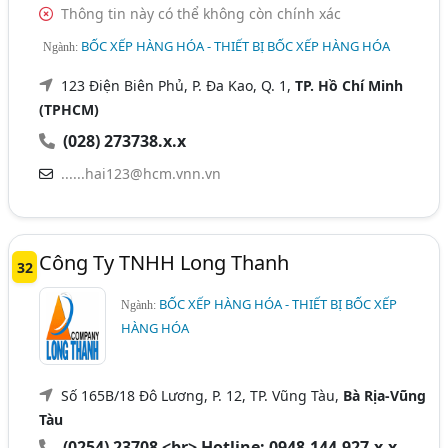
Thông tin này có thể không còn chính xác
BỐC XẾP HÀNG HÓA - THIẾT BỊ BỐC XẾP HÀNG HÓA
Ngành:
123 Điện Biên Phủ, P. Đa Kao, Q. 1,
TP. Hồ Chí Minh
(TPHCM)
(028) 273738.x.x
......hai123@hcm.vnn.vn
Công Ty TNHH Long Thanh
32
BỐC XẾP HÀNG HÓA - THIẾT BỊ BỐC XẾP
Ngành:
HÀNG HÓA
Số 165B/18 Đô Lương, P. 12, TP. Vũng Tàu,
Bà Rịa-Vũng
Tàu
(0254) 23708 <br> Hotline: 0948.144.927.x.x