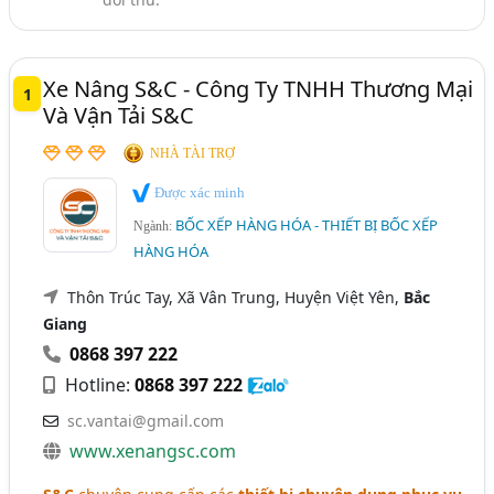
Xe Nâng, Xe Cẩu - Cho Thuê Xe Nâng, Xe Cẩu (304)
Cầu Trục Và Cổng Trục (Dầm Đơn, Dầm Đôi) - Thiết Kế,
Xe Nâng S&C - Công Ty TNHH Thương Mại
Chế Tạo Và Lắp Đặt (279)
1
Và Vận Tải S&C
Bốc Xếp Hàng Hóa - Bằng Xe Nâng, Xe Cẩu (226)
NHÀ TÀI TRỢ
Được xác minh
BỐC XẾP HÀNG HÓA - THIẾT BỊ BỐC XẾP
Ngành:
HÀNG HÓA
Thôn Trúc Tay, Xã Vân Trung, Huyện Việt Yên,
Bắc
Giang
0868 397 222
Hotline:
0868 397 222
sc.vantai@gmail.com
www.xenangsc.com