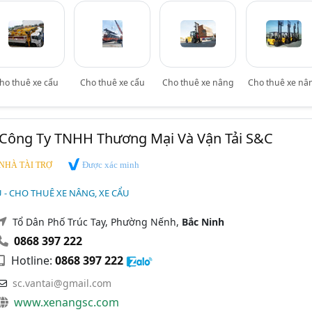
ho thuê xe cẩu
Cho thuê xe cẩu
Cho thuê xe nâng
Cho thuê xe nâ
 Công Ty TNHH Thương Mại Và Vận Tải S&C
Được xác minh
NHÀ TÀI TRỢ
U - CHO THUÊ XE NÂNG, XE CẨU
Tổ Dân Phố Trúc Tay, Phường Nếnh,
Bắc Ninh
0868 397 222
Hotline:
0868 397 222
sc.vantai@gmail.com
www.xenangsc.com