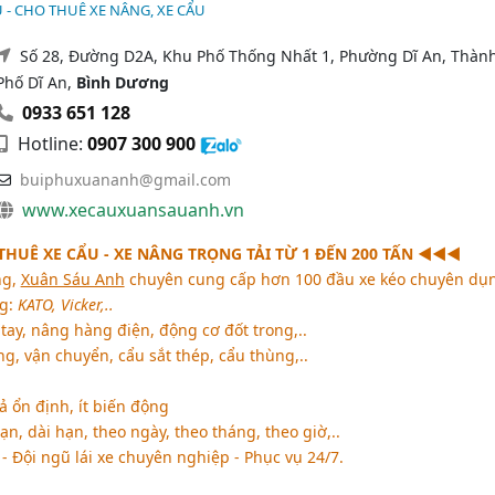
U - CHO THUÊ XE NÂNG, XE CẨU
Số 28, Đường D2A, Khu Phố Thống Nhất 1, Phường Dĩ An, Thàn
Phố Dĩ An,
Bình Dương
0933 651 128
Hotline:
0907 300 900
buiphuxuananh@gmail.com
www.xecauxuansauanh.vn
HUÊ XE CẨU - XE NÂNG TRỌNG TẢI TỪ 1 ĐẾN 200 TẤN ◄◄◄
ng,
Xuân Sáu Anh
chuyên cung cấp hơn 100 đầu xe kéo chuyên dụ
ng:
KATO, Vicker,..
tay, nâng hàng điện, động cơ đốt trong,..
g, vận chuyển, cẩu sắt thép, cẩu thùng,..
ả ổn định, ít biến động
, dài hạn, theo ngày, theo tháng, theo giờ,..
 Đội ngũ lái xe chuyên nghiệp - Phục vụ 24/7.