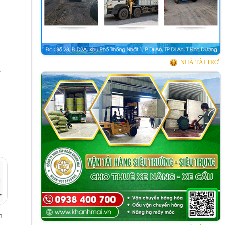
NHÀ TÀI TRỢ
.
n