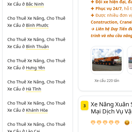
✚
Đội xe hiện đại, đ
Xe Cẩu
ở
Bắc Ninh
✚
Phục vụ 24/7
, hỗ 
✚ Được nhiều đơn v
Cho Thuê Xe Nâng, Cho Thuê
Construction, Crane
Xe Cẩu
ở
Bình Phước
→ Liên hệ Duy Tiến đ
trình và nhu cầu nân
Cho Thuê Xe Nâng, Cho Thuê
Xe Cẩu
ở
Bình Thuận
Cho Thuê Xe Nâng, Cho Thuê
Xe Cẩu
ở
Hưng Yên
Xe cẩu 220 tấn
Cho Thuê Xe Nâng, Cho Thuê
Xe Cẩu
ở
Hà Tĩnh
Cho Thuê Xe Nâng, Cho Thuê
Xe Nâng Xuân 
3
Xe Cẩu
ở
Khánh Hòa
Mại Dịch Vụ Vậ
Cho Thuê Xe Nâng, Cho Thuê
Xe Cẩu
ở
Lào Cai