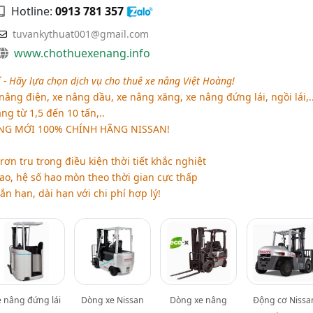
Hotline:
0913 781 357
tuvankythuat001@gmail.com
www.chothuexenang.info
í - Hãy lựa chọn dịch vụ cho thuê xe nâng Việt Hoàng!
nâng điện, xe nâng dầu, xe nâng xăng, xe nâng đứng lái, ngồi lái,.
ng từ 1,5 đến 10 tấn,..
NG MỚI 100% CHÍNH HÃNG NISSAN!
rơn tru trong điều kiện thời tiết khắc nghiệt
ao, hệ số hao mòn theo thời gian cực thấp
 hạn, dài hạn với chi phí hợp lý!
e nâng đứng lái
Dòng xe Nissan
Dòng xe nâng
Động cơ Nissa