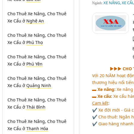
XE NÂNG, XE CẨ
Ngành:
Cho Thuê Xe Nâng, Cho Thuê
Xe Cẩu
ở
Nghệ An
Cho Thuê Xe Nâng, Cho Thuê
Xe Cẩu
ở
Phú Thọ
Cho Thuê Xe Nâng, Cho Thuê
Xe Cẩu
ở
Phú Yên
►►► CHO T
Với 20 NĂM hoạt độ
Cho Thuê Xe Nâng, Cho Thuê
thương hiệu nổi tiế
Xe Cẩu
ở
Quảng Ninh
▬
Xe nâng:
Xe nâng 
▬
Xe cẩu:
Xe cẩu hàn
Cho Thuê Xe Nâng, Cho Thuê
Cam kết
:
Xe Cẩu
ở
Thái Bình
✔ Xe đời mới - Giá c
✔ Cho thuê: Ngắn hạn
Cho Thuê Xe Nâng, Cho Thuê
✔ Giao hàng nhanh -
Xe Cẩu
ở
Thanh Hóa