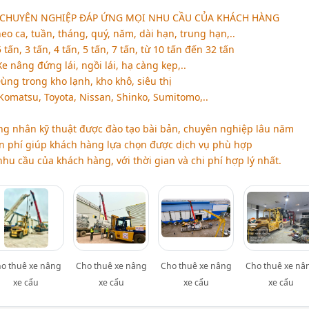
 CHUYÊN NGHIỆP ĐÁP ỨNG MỌI NHU CẦU CỦA KHÁCH HÀNG
eo ca, tuần, tháng, quý, năm, dài hạn, trung hạn,..
 tấn, 3 tấn, 4 tấn, 5 tấn, 7 tấn, từ 10 tấn đến 32 tấn
e nâng đứng lái, ngồi lái, hạ càng kẹp,..
ng trong kho lạnh, kho khô, siêu thị
omatsu, Toyota, Nissan, Shinko, Sumitomo,..
ông nhân kỹ thuật được đào tạo bài bản, chuyên nghiệp lâu năm
n phí giúp khách hàng lựa chọn được dịch vụ phù hợp
hu cầu của khách hàng, với thời gian và chi phí hợp lý nhất.
o thuê xe nâng
Cho thuê xe nâng
Cho thuê xe nâng
Cho thuê xe nâ
xe cẩu
xe cẩu
xe cẩu
xe cẩu