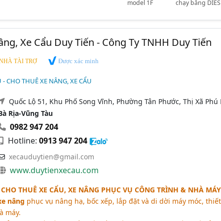
model 1F
chạy bằng DIES
ng, Xe Cẩu Duy Tiến - Công Ty TNHH Duy Tiến
Được xác minh
NHÀ TÀI TRỢ
U - CHO THUÊ XE NÂNG, XE CẨU
Quốc Lộ 51, Khu Phố Song Vĩnh, Phường Tân Phước, Thị Xã Phú 
Bà Rịa-Vũng Tàu
0982 947 204
Hotline:
0913 947 204
xecauduytien@gmail.com
www.duytienxecau.com
N CHO THUÊ XE CẨU, XE NÂNG PHỤC VỤ CÔNG TRÌNH & NHÀ MÁY
xe nâng
phục vụ nâng hạ, bốc xếp, lắp đặt và di dời máy móc, thiết
à máy.