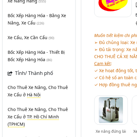
Xe Nâng Hàng
(555)
Bốc Xếp Hàng Hóa - Bằng Xe
Nâng, Xe Cẩu
(226)
Muốn tiết kiệm chi ph
Xe Cẩu, Xe Cần Cẩu
(90)
➢ Đủ chủng loại: Xe 
➢ Đủ tải trọng: Xe nâ
Bốc Xếp Hàng Hóa - Thiết Bị
CHO THUÊ CẢ XE NÂ
Bốc Xếp Hàng Hóa
(86)
Cam kết
:
✓ Xe hoạt động tốt, t
Tỉnh/ Thành phố
✓ Có hệ số an toàn c
✓ Hợp đồng thuê ngắn
Cho Thuê Xe Nâng, Cho Thuê
Xe Cẩu
ở
Hà Nội
Cho Thuê Xe Nâng, Cho Thuê
Xe Cẩu
ở
TP. Hồ Chí Minh
(TPHCM)
Xe nâng đứng lái
X