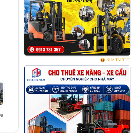
NHÀ TÀI TRỢ
ng