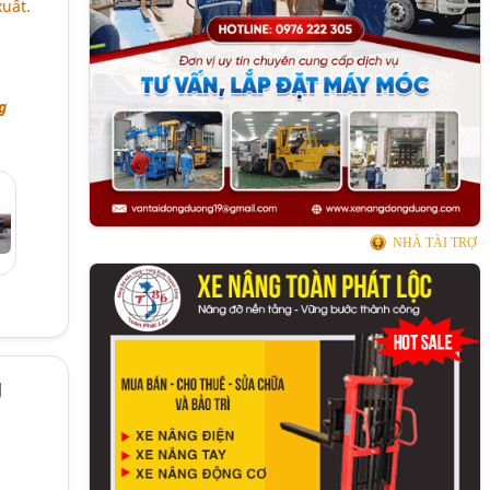
uất.
g
NHÀ TÀI TRỢ
g