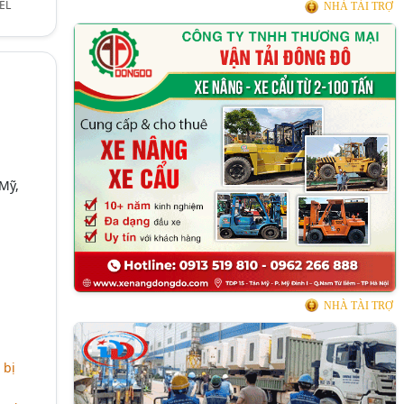
EL
NHÀ TÀI TRỢ
Mỹ,
NHÀ TÀI TRỢ
 bị