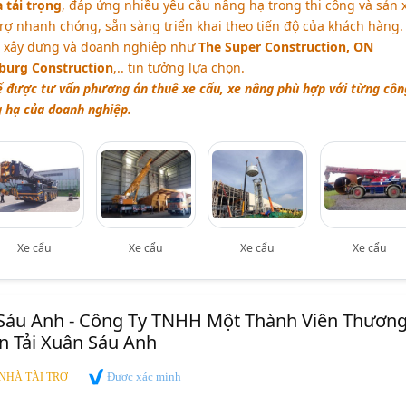
a tải trọng
, đáp ứng nhiều yêu cầu nâng hạ trong thi công và sản x
trợ nhanh chóng, sẵn sàng triển khai theo tiến độ của khách hàng.
ị xây dựng và doanh nghiệp như
The Super Construction, ON
burg Construction
,.. tin tưởng lựa chọn.
ể được tư vấn phương án thuê xe cẩu, xe nâng phù hợp với từng côn
g hạ của doanh nghiệp.
Xe cẩu
Xe cẩu
Xe cẩu
Xe cẩu
Sáu Anh - Công Ty TNHH Một Thành Viên Thươn
n Tải Xuân Sáu Anh
Được xác minh
NHÀ TÀI TRỢ