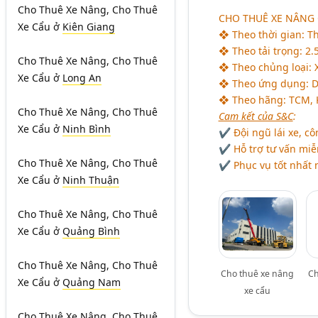
Cho Thuê Xe Nâng, Cho Thuê
CHO THUÊ XE NÂNG
Xe Cẩu
ở
Kiên Giang
❖ Theo thời gian: Th
❖ Theo tải trọng: 2.5
Cho Thuê Xe Nâng, Cho Thuê
❖ Theo chủng loại: X
Xe Cẩu
ở
Long An
❖ Theo ứng dụng: Dù
❖ Theo hãng: TCM, K
Cho Thuê Xe Nâng, Cho Thuê
Cam kết của S&C
:
Xe Cẩu
ở
Ninh Bình
✔ Đội ngũ lái xe, c
✔ Hỗ trợ tư vấn miễ
Cho Thuê Xe Nâng, Cho Thuê
✔ Phục vụ tốt nhất n
Xe Cẩu
ở
Ninh Thuận
Cho Thuê Xe Nâng, Cho Thuê
Xe Cẩu
ở
Quảng Bình
Cho Thuê Xe Nâng, Cho Thuê
Cho thuê xe nâng
Ch
Xe Cẩu
ở
Quảng Nam
xe cẩu
Cho Thuê Xe Nâng, Cho Thuê