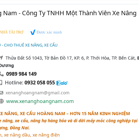
 Nam - Công Ty TNHH Một Thành Viên Xe Nâng
Được xác minh
NHÀ TÀI TRỢ
U - CHO THUÊ XE NÂNG, XE CẨU
Thửa Đất Số 1043, Tờ Bản Đồ 17, KP. 6, P. Thới Hòa, TP. Bến Cát,
Dương
0989 984 149
Hotline:
0932 058 055
xenanghoangnam@gmail.com
www.xenanghoangnam.com
XE NÂNG, XE CẨU HOÀNG NAM – HƠN 15 NĂM KINH NGHIỆM
 nâng, xe cẩu, nâng hạ hàng hóa và di dời máy móc công nghiệp tại 
ơng, Đồng Nai.
n, xe nâng dầu, xe nâng điện