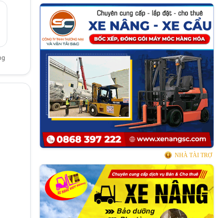
ng
NHÀ TÀI TRỢ