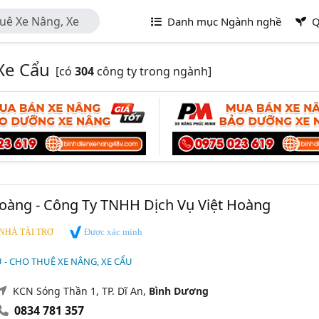
uê Xe Nâng, Xe
Danh mục Ngành nghề
Q
Xe Cẩu
[có
304
công ty trong ngành]
oàng - Công Ty TNHH Dịch Vụ Việt Hoàng
Được xác minh
NHÀ TÀI TRỢ
U - CHO THUÊ XE NÂNG, XE CẨU
KCN Sóng Thần 1, TP. Dĩ An,
Bình Dương
0834 781 357