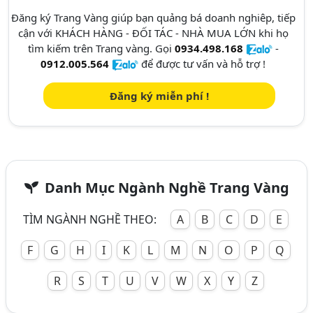
Đăng ký Trang Vàng giúp bạn quảng bá doanh nghiêp, tiếp
cận với KHÁCH HÀNG - ĐỐI TÁC - NHÀ MUA LỚN khi họ
tìm kiếm trên Trang vàng. Gọi
0934.498.168
-
0912.005.564
để được tư vấn và hỗ trợ !
Đăng ký miễn phí !
Danh Mục Ngành Nghề Trang Vàng
TÌM NGÀNH NGHỀ THEO:
A
B
C
D
E
F
G
H
I
K
L
M
N
O
P
Q
R
S
T
U
V
W
X
Y
Z