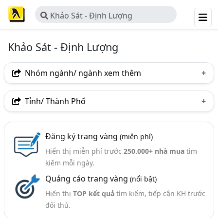
Khảo Sát - Định Lượng
Khảo Sát - Định Lượng
Nhóm ngành/ ngành xem thêm
Ngành nghề
Tỉnh/ Thành Phố
Khảo Sát - Định Lượng
(6)
Hà Nội
TP. Hồ Chí Minh (TPHCM)
Thái Nguyên
Đăng ký trang vàng
(miễn phí)
Hiển thị miễn phí trước
250.000+ nhà mua
tìm
kiếm mỗi ngày.
Quảng cáo trang vàng
(nổi bật)
Hiển thị
TOP kết quả
tìm kiếm, tiếp cận KH trước
đối thủ.