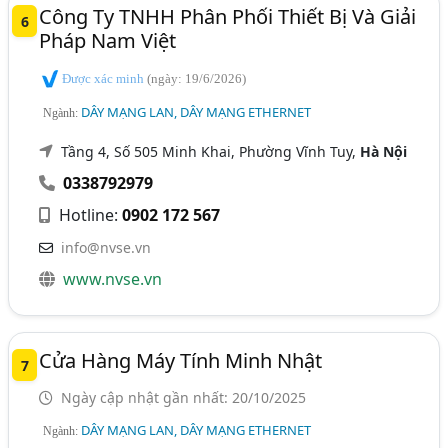
Công Ty TNHH Phân Phối Thiết Bị Và Giải
6
Pháp Nam Việt
Được xác minh
(ngày: 19/6/2026)
DÂY MẠNG LAN, DÂY MẠNG ETHERNET
Ngành:
Tầng 4, Số 505 Minh Khai, Phường Vĩnh Tuy,
Hà Nội
0338792979
Hotline:
0902 172 567
info@nvse.vn
www.nvse.vn
Cửa Hàng Máy Tính Minh Nhật
7
Ngày cập nhật gần nhất: 20/10/2025
DÂY MẠNG LAN, DÂY MẠNG ETHERNET
Ngành: