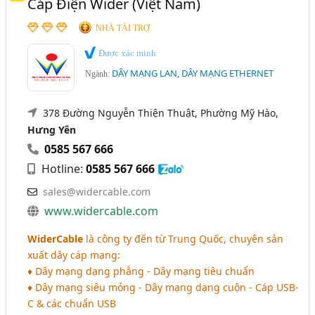
Cáp Điện Wider (Việt Nam)
NHÀ TÀI TRỢ
Được xác minh
DÂY MẠNG LAN, DÂY MẠNG ETHERNET
Ngành:
378 Đường Nguyễn Thiện Thuật, Phường Mỹ Hào,
Hưng Yên
0585 567 666
Hotline:
0585 567 666
sales@widercable.com
www.widercable.com
WiderCable
là công ty đến từ Trung Quốc, chuyên sản
xuất dây cáp mạng:
♦ Dây mạng dạng phẳng - Dây mạng tiêu chuẩn
♦ Dây mạng siêu mỏng - Dây mạng dạng cuộn - Cáp USB-
C & các chuẩn USB