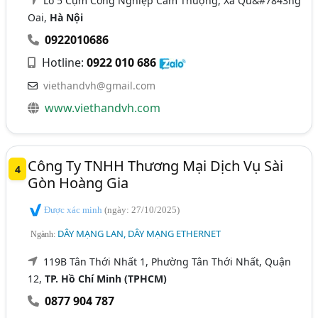
Lô 5 Cụm Công Nghiệp Cam Thượng, Xã Qu&#7843ng
Oai,
Hà Nội
0922010686
Hotline:
0922 010 686
viethandvh@gmail.com
www.viethandvh.com
Công Ty TNHH Thương Mại Dịch Vụ Sài
4
Gòn Hoàng Gia
Được xác minh
(ngày: 27/10/2025)
DÂY MẠNG LAN, DÂY MẠNG ETHERNET
Ngành:
119B Tân Thới Nhất 1, Phường Tân Thới Nhất, Quận
12,
TP. Hồ Chí Minh (TPHCM)
0877 904 787