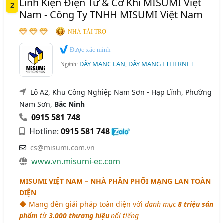
Linh Kiện Điện Tử & Cơ Khí MISUMI Việt
2
Nam - Công Ty TNHH MISUMI Việt Nam
NHÀ TÀI TRỢ
Được xác minh
DÂY MẠNG LAN, DÂY MẠNG ETHERNET
Ngành:
Lô A2, Khu Công Nghiệp Nam Sơn - Hạp Lĩnh, Phường
Nam Sơn,
Bắc Ninh
0915 581 748
Hotline:
0915 581 748
cs@misumi.com.vn
www.vn.misumi-ec.com
MISUMI VIỆT NAM – NHÀ PHÂN PHỐI MẠNG LAN TOÀN
DIỆN
◆ Mang đến giải pháp toàn diện với
danh mục
8 triệu sản
phẩm
từ
3.000 thương hiệu
nổi tiếng