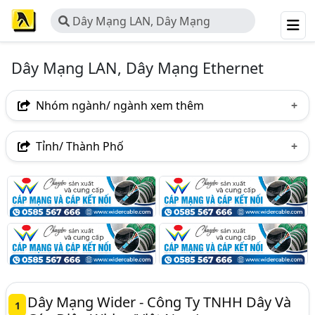
Dây Mạng LAN, Dây Mạng
Ethernet
Dây Mạng LAN, Dây Mạng Ethernet
Nhóm ngành/ ngành xem thêm
Ngành nghề
Tỉnh/ Thành Phố
Dây Mạng LAN, Dây Mạng Ethernet
(15)
Hà Nội
TP. Hồ Chí Minh (TPHCM)
Tp. Đà Nẵng
Ngành xem thêm
Bắc Ninh
Hưng Yên
Dây Cáp Điện - Dây Điện Và Cáp Điện (680)
Cáp Viễn Thông (130)
Cáp Quang Và Phụ Kiện Cáp Quang (59)
Cáp Truyền Thông Tin Và Dữ Liệu (35)
Dây Mạng Wider - Công Ty TNHH Dây Và
1