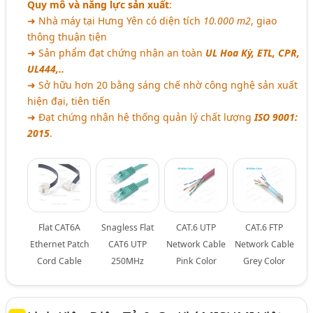
Quy mô và năng lực sản xuất
:
➜ Nhà máy tại Hưng Yên có diện tích
10.000 m2
, giao
thông thuận tiện
➜ Sản phẩm đạt chứng nhận an toàn
UL Hoa Kỳ, ETL, CPR,
UL444,..
➜ Sở hữu hơn 20 bằng sáng chế nhờ công nghệ sản xuất
hiện đại, tiên tiến
➜ Đạt chứng nhận hệ thống quản lý chất lượng
ISO 9001:
2015
.
Flat CAT6A
Snagless Flat
CAT.6 UTP
CAT.6 FTP
Ethernet Patch
CAT6 UTP
Network Cable
Network Cable
Cord Cable
250MHz
Pink Color
Grey Color