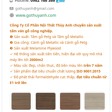
Hotline:
0982 168 386
gothuyanh@gmail.com
www.gothuyanh.com
Công Ty Cổ Phần Nội Thất Thùy Anh chuyên sản xuất
tấm ván gỗ công nghiệp.
❶ Sản xuất: Tấm gỗ Petg và Tấm gỗ Metallic
❷ Gia công: Cánh gỗ Metallic và Cánh gỗ Petg
❸ Sản xuất Melamine Plywood
✓ Hệ thống sản xuất tiên tiến, hiện đại với quy mô nhà
máy lên tới
2000m2
✓ Màu sắc đẹp, chân thực, độ bền màu lên
trên 7 năm
✓ Sản phẩm đạt tiêu chuẩn chất lượng
ISO 9001:2015
✓ Độ phát thải formaldehyde cực thấp,
đạt tiêu chuẩn từ
E1 trở lên