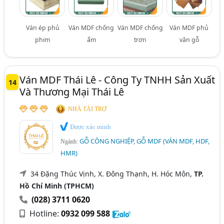
Ván ép phủ
Ván MDF chống
Ván MDF chống
Ván MDF phủ
phim
ẩm
trơn
vân gỗ
Ván MDF Thái Lê - Công Ty TNHH Sản Xuất
14
Và Thương Mại Thái Lê
NHÀ TÀI TRỢ
Được xác minh
GỖ CÔNG NGHIỆP, GỖ MDF (VÁN MDF, HDF,
Ngành:
HMR)
34 Đặng Thúc Vịnh, X. Đông Thạnh, H. Hóc Môn,
TP.
Hồ Chí Minh (TPHCM)
(028) 3711 0620
Hotline:
0932 099 588