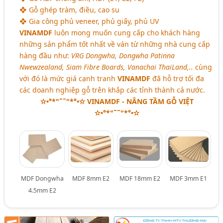
❖ Gỗ ghép tràm, điều, cao su
❖ Gia công phủ veneer, phủ giấy, phủ UV
VINAMDF
luôn mong muốn cung cấp cho khách hàng
những sản phẩm tốt nhất về ván từ những nhà cung cấp
hàng đầu như:
VRG Dongwha, Dongwha Patinna
Nwewzealand, Siam Fibre Boards, Vanachai ThaiLand,..
cùng
với đó là mức giá cạnh tranh
VINAMDF
đã hỗ trợ tối đa
các doanh nghiệp gỗ trên khắp các tỉnh thành cả nước.
✫•°*"˜˜"*°•✫ VINAMDF - NÂNG TẦM GỖ VIỆT
✫•°*"˜˜"*°•✫
MDF Dongwha
MDF 8mm E2
MDF 18mm E2
MDF 3mm E1
4.5mm E2