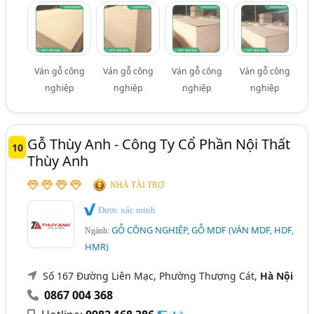
Ván gỗ công
Ván gỗ công
Ván gỗ công
Ván gỗ công
nghiệp
nghiệp
nghiệp
nghiệp
Gỗ Thùy Anh - Công Ty Cổ Phần Nội Thất
10
Thùy Anh
NHÀ TÀI TRỢ
Được xác minh
GỖ CÔNG NGHIỆP, GỖ MDF (VÁN MDF, HDF,
Ngành:
HMR)
Số 167 Đường Liên Mạc, Phường Thượng Cát,
Hà Nội
0867 004 368