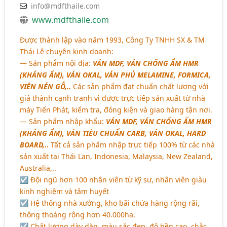
info@mdfthaile.com
www.mdfthaile.com
Được thành lập vào năm 1993, Công Ty TNHH SX & TM
Thái Lê chuyên kinh doanh:
― Sản phẩm nội địa:
VÁN MDF, VÁN CHỐNG ẨM HMR
(KHÁNG ẨM), VÁN OKAL, VÁN PHỦ MELAMINE, FORMICA,
VIÊN NÉN GỖ,..
Các sản phẩm đạt chuẩn chất lượng với
giá thành cạnh tranh vì được trực tiếp sản xuất từ nhà
máy Tiến Phát, kiểm tra, đóng kiện và giao hàng tận nơi.
― Sản phẩm nhập khẩu:
VÁN MDF, VÁN CHỐNG ẨM HMR
(KHÁNG ẨM), VÁN TIÊU CHUẨN CARB, VÁN OKAL, HARD
BOARD,..
Tất cả sản phẩm nhập trực tiếp 100% từ các nhà
sản xuất tại Thái Lan, Indonesia, Malaysia, New Zealand,
Australia,..
☑ Đội ngũ hơn 100 nhân viên từ kỹ sư, nhân viên giàu
kinh nghiệm và tâm huyết
☑ Hệ thống nhà xưởng, kho bãi chứa hàng rộng rãi,
thông thoáng rộng hơn 40.000ha.
☑ Chất lượng dày dặn, màu sắc đẹp, độ bền cao, chắc