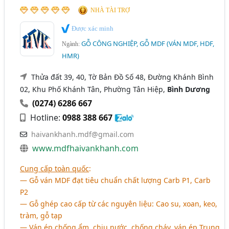
NHÀ TÀI TRỢ
Được xác minh
GỖ CÔNG NGHIỆP, GỖ MDF (VÁN MDF, HDF,
Ngành:
HMR)
Thửa đất 39, 40, Tờ Bản Đồ Số 48, Đường Khánh Bình
02, Khu Phố Khánh Tân, Phường Tân Hiệp,
Bình Dương
(0274) 6286 667
Hotline:
0988 388 667
haivankhanh.mdf@gmail.com
www.mdfhaivankhanh.com
Cung cấp toàn quốc
:
― Gỗ ván MDF đạt tiêu chuẩn chất lượng Carb P1, Carb
P2
― Gỗ ghép cao cấp từ các nguyên liệu: Cao su, xoan, keo,
tràm, gỗ tạp
― Ván ép chống ẩm, chịu nước, chống cháy, ván ép Trung