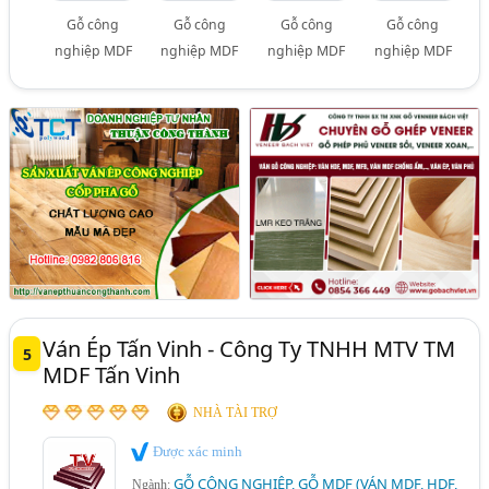
Gỗ công
Gỗ công
Gỗ công
Gỗ công
nghiệp MDF
nghiệp MDF
nghiệp MDF
nghiệp MDF
Ván Ép Tấn Vinh - Công Ty TNHH MTV TM
5
MDF Tấn Vinh
NHÀ TÀI TRỢ
Được xác minh
GỖ CÔNG NGHIỆP, GỖ MDF (VÁN MDF, HDF,
Ngành: