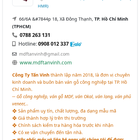
HMR)
66/6A &#7844p 18, Xã Đông Thạnh,
TP. Hồ Chí Minh
(TPHCM)
0788 263 131
Hotline:
0908 012 337
mdftanvinh@gmail.com
www.mdftanvinh.com
Công Ty Tấn Vinh
thành lập năm 2018, là đơn vị chuyên
kinh doanh và buôn bán ván gỗ công nghiệp tại TP. Hồ
Chí Minh.
─
Gỗ công nghiệp, ván gỗ MDF, ván Okal, ván lạng, ván phủ
veneer,..
❖ Sản phẩm uy tín, chất lượng, đa dạng mẫu mã
❖ Giá thành hợp lý trên thị trường
❖ Chính sách kiểm tra hàng hóa trước khi nhận
❖ Có xe vận chuyển đến tận nhà.
➠
Hãy nhấc máy và liên hệ ngay với chúng tôi để được