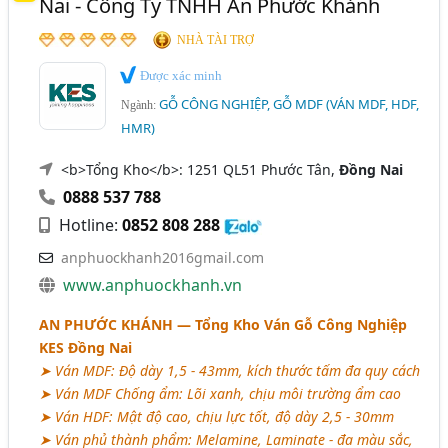
Nai - Công Ty TNHH An Phước Khánh
NHÀ TÀI TRỢ
Được xác minh
GỖ CÔNG NGHIỆP, GỖ MDF (VÁN MDF, HDF,
Ngành:
HMR)
<b>Tổng Kho</b>: 1251 QL51 Phước Tân,
Đồng Nai
0888 537 788
Hotline:
0852 808 288
anphuockhanh2016gmail.com
www.anphuockhanh.vn
AN PHƯỚC KHÁNH
— Tổng Kho Ván Gỗ Công Nghiệp
KES Đồng Nai
➤ Ván MDF: Độ dày 1,5 - 43mm, kích thước tấm đa quy cách
➤ Ván MDF Chống ẩm: Lõi xanh, chịu môi trường ẩm cao
➤ Ván HDF: Mật độ cao, chịu lực tốt, độ dày 2,5 - 30mm
➤ Ván phủ thành phẩm: Melamine, Laminate - đa màu sắc,