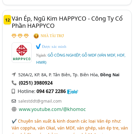
Ván Ép, Ngũ Kim HAPPYCO - Công Ty Cổ
12
Phần HAPPYCO
NHÀ TÀI TRỢ
Được xác minh
GỖ CÔNG NGHIỆP, GỖ MDF (VÁN MDF, HDF,
Ngành:
HMR)
526A/2, KP. 8A, P. Tân Biên, Tp. Biên Hòa,
Đồng Nai
(0251) 3980924
Hotline:
094 627 2286
salestddt@gmail.com
www.youtube.com/@khomoc
✔ Chuyên sản xuất & kinh doanh các loại Ván ép như:
Ván coppha, ván Okal, ván MDF, ván ghép, ván ép tre, ván