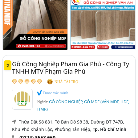
Gỗ Công Nghiệp Phạm Gia Phú - Công Ty
2
TNHH MTV Phạm Gia Phú
NHÀ TÀI TRỢ
Được xác minh
GỖ CÔNG NGHIỆP, GỖ MDF (VÁN MDF, HDF,
Ngành:
HMR)
Thửa Đất Số 881, Tờ Bản Đồ Số 38, Đường ĐT 747B,
Khu Phố Khánh Lộc, Phường Tân Hiệp,
Tp. Hồ Chí Minh
(0274) 3653 660