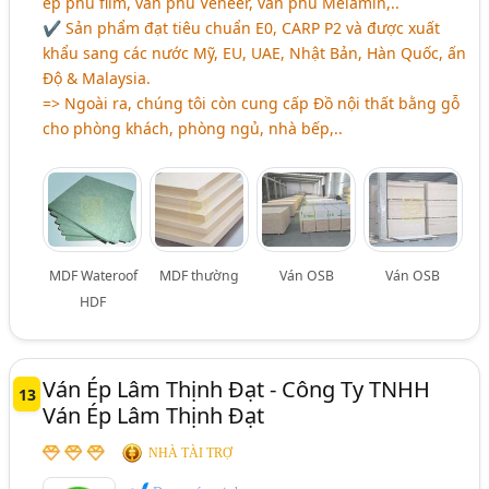
ép phủ film, ván phủ Veneer, ván phủ Melamin,..
✔ Sản phẩm đạt tiêu chuẩn E0, CARP P2 và được xuất
khẩu sang các nước Mỹ, EU, UAE, Nhật Bản, Hàn Quốc, ấn
Độ & Malaysia.
=> Ngoài ra, chúng tôi còn cung cấp Đồ nội thất bằng gỗ
cho phòng khách, phòng ngủ, nhà bếp,..
MDF Wateroof
MDF thường
Ván OSB
Ván OSB
HDF
Ván Ép Lâm Thịnh Đạt - Công Ty TNHH
13
Ván Ép Lâm Thịnh Đạt
NHÀ TÀI TRỢ