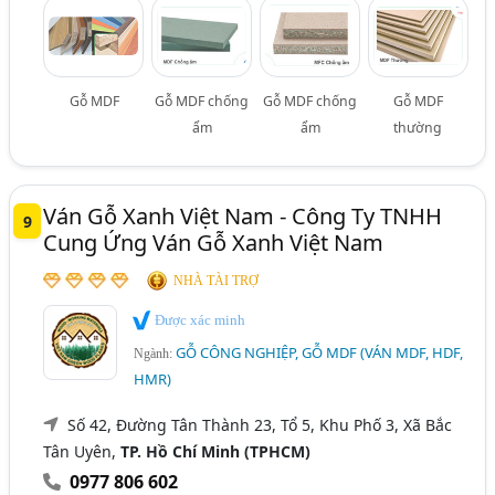
Gỗ MDF
Gỗ MDF chống
Gỗ MDF chống
Gỗ MDF
ẩm
ẩm
thường
Ván Gỗ Xanh Việt Nam - Công Ty TNHH
9
Cung Ứng Ván Gỗ Xanh Việt Nam
NHÀ TÀI TRỢ
Được xác minh
GỖ CÔNG NGHIỆP, GỖ MDF (VÁN MDF, HDF,
Ngành:
HMR)
Số 42, Đường Tân Thành 23, Tổ 5, Khu Phố 3, Xã Bắc
Tân Uyên,
TP. Hồ Chí Minh (TPHCM)
0977 806 602