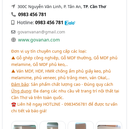
300C Nguyễn Văn Linh, P. Tân An,
TP. Cần Thơ
0983 456 781
Hotline:
0983 456 781
govanvanan@gmail.com
www.govanan.com
Đơn vị uy tín chuyên cung cấp các loại:
▲ Gỗ ghép công nghiệp, Gỗ MDF thường, Gỗ MDF phủ
melamine, Gỗ MDF phủ keo,..
▲ Ván MDF, HDF, HMR chống ẩm phủ giấy keo, phủ
melamime, phủ veneer, phủ trắng men, ván Okal,..
Đảm bảo
: Sản phẩm chất lượng cao - Đúng quy cách
Ứng dụng
: Đa dạng các nhu cầu về trang trí nội thất tại
Cần Thơ và trên toàn quốc.
☎ Liên hệ ngay HOTLINE - 0983456781 để được tư vấn
chi tiết và báo giá!