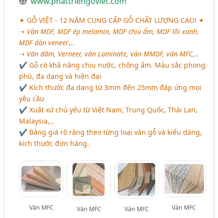
www.phattriengoviet.com
✦ GỖ VIỆT - 12 NĂM CUNG CẤP GỖ CHẤT LƯỢNG CAO! ✦
➝
Ván MDF, MDF ép melamin, MDF chịu ẩm, MDF lõi xanh,
MDF dán veneer
,..
➝
Ván dăm, Verneer, ván Laminate, ván MMDF, ván MFC
,..
✔ Gỗ có khả năng chịu nước, chống ẩm. Màu sắc phong
phú, đa dạng và hiện đại
✔ Kích thước đa dạng từ 3mm đến 25mm đáp ứng mọi
yêu cầu
✔ Xuất xứ chủ yếu từ Việt Nam, Trung Quốc, Thái Lan,
Malaysia,..
✔ Bảng giá rõ ràng theo từng loại ván gỗ và kiểu dáng,
kích thước đơn hàng.
Ván MFC
Ván MFC
Ván MFC
Ván MFC