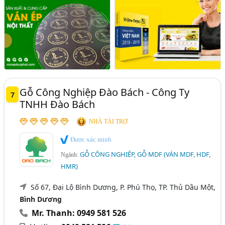
Gỗ Công Nghiệp Đào Bách - Công Ty
7
TNHH Đào Bách
NHÀ TÀI TRỢ
Được xác minh
GỖ CÔNG NGHIỆP, GỖ MDF (VÁN MDF, HDF,
Ngành:
HMR)
Số 67, Đại Lộ Bình Dương, P. Phú Thọ, TP. Thủ Dầu Một,
Bình Dương
Mr. Thanh: 0949 581 526