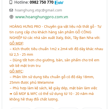
Hotline:
0982 750 770
hoanghung.vtqc@gmail.com
www.hoanghungpro.com.vn
HOÀNG HƯNG PRO
- Chuyên gia vật liệu nội thất gỗ - Tự
tin cung cấp cho khách hàng sản phẩm
GỖ CÔNG
NGHIỆP
từ các nhà sản xuất Italy, Đức, Tây Ban Nha với:
GỖ MDF
:
− Kích thước tiêu chuẩn 1m2 x 2m4 với độ dày khác nhau
từ 2,5 - 25 mm
− Dùng tốt hơn cho giường, bàn, sản phẩm cho trẻ em
với bề mặt trơn tru
GỖ MFC
:
− Phần lớn sử dụng tiêu chuẩn gỗ có độ dày 18mm,
25mm được phủ Melamine
− Phù hợp làm kệ sách, kệ giày dép, mặt bàn làm việc
➠ Gỗ MDF & MFC có thể sử dụng từ 10 - 20 năm mà
không hề thay đổi chất lượng.