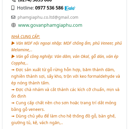
Hotline:
0977 536 586
phamgiaphu.co.ltd@gmail.com
www.govanphamgiaphu.com
NHÀ CUNG CẤP:
► Ván MDF nội ngoại nhập: MDF chống ẩm, phủ Veneer, phủ
Melamine,..
► Ván gỗ công nghiệp: Ván dăm, ván Okal, gỗ dán, ván ép
Coppha,..
➟ Đợc sản xuất từ gỗ rừng hỗn hợp, băm thành dăm,
nghiền thành sợi, sấy kho, trộn với keo formaldehyde và
ép nóng thành tấm.
➟ Đợc chà nhám và cắt thành các kích cỡ chuẩn, mịn và
ổn định
➟ Cung cấp chất nền cho sơn hoặc trang trí dắt mỏng
bằng gỗ veneers.
➟ Dùng chủ yếu để làm cho hệ thống đồ gỗ, bàn ghế,
giường tủ, kệ, vách ngăn,..