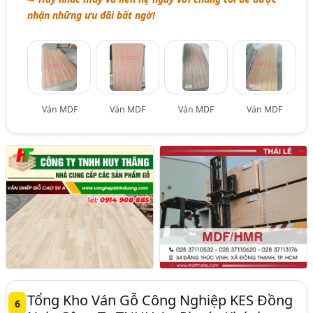
nhận những ưu đãi bất ngờ!
Ván MDF
Ván MDF
Ván MDF
Ván MDF
Tổng Kho Ván Gỗ Công Nghiệp KES Đồng
6