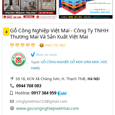
Gỗ Công Nghiệp Việt Mai - Công Ty TNHH
4
Thương Mai Và Sản Xuất Việt Mai
NHÀ TÀI TRỢ
Được xác minh
GỖ CÔNG NGHIỆP, GỖ MDF (VÁN MDF, HDF,
Ngành:
HMR)
Số 18, KCN Xã Chàng Sơn, H. Thạch Thất,
Hà Nội
0944 768 083
Hotline:
0917 384 959
congtyvietmai123@gmail.com
www.gocongnghiepvietmai.com