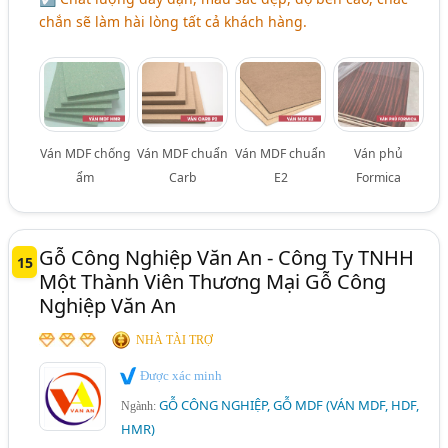
chắn sẽ làm hài lòng tất cả khách hàng.
Ván MDF chống
Ván MDF chuẩn
Ván MDF chuẩn
Ván phủ
ẩm
Carb
E2
Formica
Gỗ Công Nghiệp Văn An - Công Ty TNHH
15
Một Thành Viên Thương Mại Gỗ Công
Nghiệp Văn An
NHÀ TÀI TRỢ
Được xác minh
GỖ CÔNG NGHIỆP, GỖ MDF (VÁN MDF, HDF,
Ngành:
HMR)