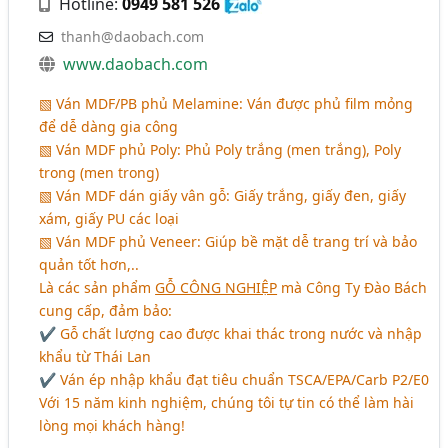
Hotline:
0949 581 526
thanh@daobach.com
www.daobach.com
▧ Ván MDF/PB phủ Melamine: Ván được phủ film mỏng
để dễ dàng gia công
▧ Ván MDF phủ Poly: Phủ Poly trắng (men trắng), Poly
trong (men trong)
▧ Ván MDF dán giấy vân gỗ: Giấy trắng, giấy đen, giấy
xám, giấy PU các loại
▧ Ván MDF phủ Veneer: Giúp bề mặt dễ trang trí và bảo
quản tốt hơn,..
Là các sản phẩm
GỖ CÔNG NGHIỆP
mà Công Ty Đào Bách
cung cấp, đảm bảo:
✔ Gỗ chất lượng cao được khai thác trong nước và nhập
khẩu từ Thái Lan
✔ Ván ép nhập khẩu đạt tiêu chuẩn TSCA/EPA/Carb P2/E0
Với 15 năm kinh nghiệm, chúng tôi tự tin có thể làm hài
lòng mọi khách hàng!