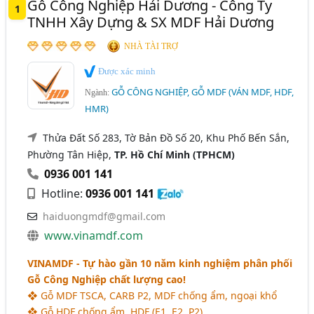
Gỗ Công Nghiệp Hải Dương - Công Ty
Ván Ép - Sản Xuất Và Cung Cấp Ván Ép (632)
1
Thái Nguyên
Thanh Hóa
TP. Cần Thơ
TNHH Xây Dựng & SX MDF Hải Dương
Gỗ Nguyên Liệu (567)
Đắk Lắk
Đắk Nông
Bắc Cạn
Bắc Giang
NHÀ TÀI TRỢ
Gỗ Nhân Tạo (Gỗ Smartwood, Gỗ Conwood,..) (24)
Bình Định
Bến Tre
Gia Lai
Ninh Thuận
Được xác minh
GỖ CÔNG NGHIỆP, GỖ MDF (VÁN MDF, HDF,
Quảng Nam
Tây Ninh
Ngành:
HMR)
Thửa Đất Số 283, Tờ Bản Đồ Số 20, Khu Phố Bến Sắn,
Phường Tân Hiệp,
TP. Hồ Chí Minh (TPHCM)
0936 001 141
Hotline:
0936 001 141
haiduongmdf@gmail.com
www.vinamdf.com
VINAMDF - Tự hào gần 10 năm kinh nghiệm phân phối
Gỗ Công Nghiệp chất lượng cao!
❖ Gỗ MDF TSCA, CARB P2, MDF chống ẩm, ngoại khổ
❖ Gỗ HDF chống ẩm, HDF (E1, E2, P2)