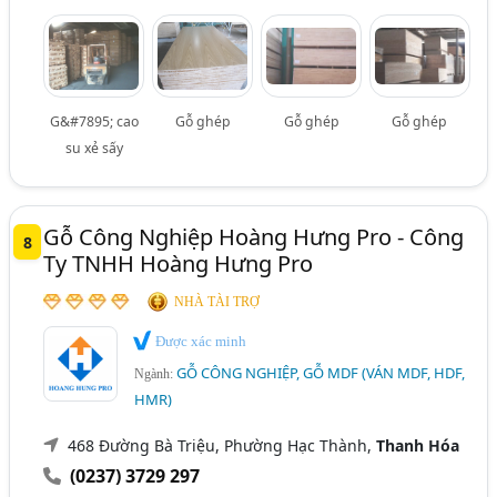
G&#7895; cao
Gỗ ghép
Gỗ ghép
Gỗ ghép
su xẻ sấy
Gỗ Công Nghiệp Hoàng Hưng Pro - Công
8
Ty TNHH Hoàng Hưng Pro
NHÀ TÀI TRỢ
Được xác minh
GỖ CÔNG NGHIỆP, GỖ MDF (VÁN MDF, HDF,
Ngành:
HMR)
468 Đường Bà Triệu, Phường Hạc Thành,
Thanh Hóa
(0237) 3729 297