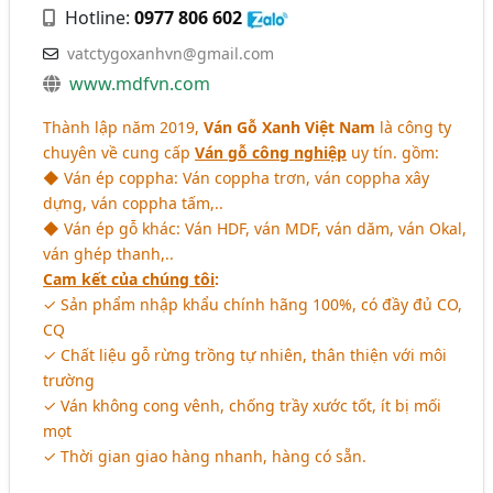
Hotline:
0977 806 602
vatctygoxanhvn@gmail.com
www.mdfvn.com
Thành lập năm 2019,
Ván Gỗ Xanh Việt Nam
là công ty
chuyên về cung cấp
Ván gỗ công nghiệp
uy tín. gồm:
◆ Ván ép coppha: Ván coppha trơn, ván coppha xây
dựng, ván coppha tấm,..
◆ Ván ép gỗ khác: Ván HDF, ván MDF, ván dăm, ván Okal,
ván ghép thanh,..
Cam kết của chúng tôi
:
✓ Sản phẩm nhập khẩu chính hãng 100%, có đầy đủ CO,
CQ
✓ Chất liệu gỗ rừng trồng tự nhiên, thân thiện với môi
trường
✓ Ván không cong vênh, chống trầy xước tốt, ít bị mối
mọt
✓ Thời gian giao hàng nhanh, hàng có sẵn.