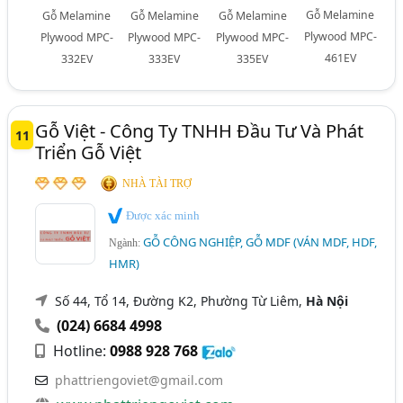
Gỗ Melamine
Gỗ Melamine
Gỗ Melamine
Gỗ Melamine
Plywood MPC-
Plywood MPC-
Plywood MPC-
Plywood MPC-
461EV
332EV
333EV
335EV
Gỗ Việt - Công Ty TNHH Đầu Tư Và Phát
11
Triển Gỗ Việt
NHÀ TÀI TRỢ
Được xác minh
GỖ CÔNG NGHIỆP, GỖ MDF (VÁN MDF, HDF,
Ngành:
HMR)
Số 44, Tổ 14, Đường K2, Phường Từ Liêm,
Hà Nội
(024) 6684 4998
Hotline:
0988 928 768
phattriengoviet@gmail.com