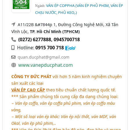
VÁN ÉP COPPHA (VÁN ÉP PHỦ PHIM, VÁN ÉP
Ngành:
CHỊU NƯỚC, PHỦ KEO,.)
A11/22B &#7844p 1, Đường Công Nghệ Mới, Xã Tân
Vĩnh Lộc,
TP. Hồ Chí Minh (TPHCM)
(0272) 6277888
,
0945700718
Hotline:
0915 700 718
quan.ducphat@gmail.com
www.vanepducphat.com
CÔNG TY ĐỨC PHÁT
với hơn 5 năm kinh nghiệm chuyên
sản xuất các loại
VÁN ÉP CAO CẤP
theo tiêu chuẩn chất lượng quốc tế.
*** Sản phẩm chúng tôi cung cấp đa dạng chủng loại:
− Ván ép coffa, ván ép coffa phủ phim, ván ép coffa màu
vàng,
− Một số loại ván ép khác: Ván ép nội thất, ván MDF, ván
Okal, ván ép phủ phim,..
*** Ván ép Đức Phát đảm bảo độ nén, đẹp bền và mang