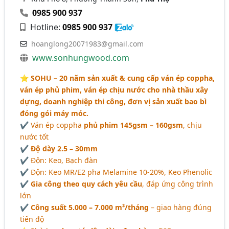
0985 900 937
Hotline:
0985 900 937
hoanglong20071983@gmail.com
www.sonhungwood.com
⭐️
SOHU – 20 năm sản xuất & cung cấp ván ép coppha,
ván ép phủ phim, ván ép chịu nước cho nhà thầu xây
dựng, doanh nghiệp thi công, đơn vị sản xuất bao bì
đóng gói máy móc.
✔ Ván ép coppha
phủ phim 145gsm – 160gsm
, chịu
nước tốt
✔
Độ dày 2.5 – 30mm
✔ Độn: Keo, Bạch đàn
✔ Độn: Keo MR/E2 pha Melamine 10-20%, Keo Phenolic
✔
Gia công theo quy cách yêu cầu
, đáp ứng công trình
lớn
✔
Công suất 5.000 – 7.000 m³/tháng
– giao hàng đúng
tiến độ