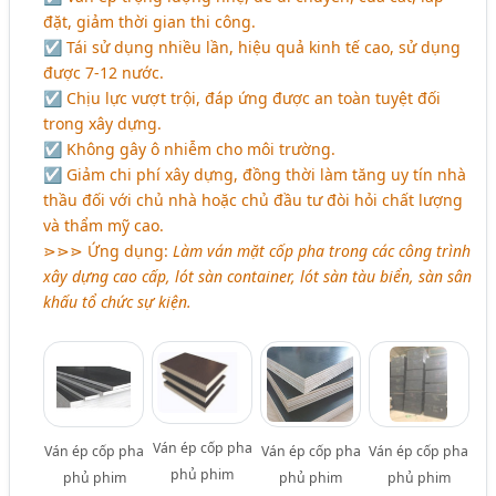
đặt, giảm thời gian thi công.
☑ Tái sử dụng nhiều lần, hiệu quả kinh tế cao, sử dụng
được 7-12 nước.
☑ Chịu lực vượt trội, đáp ứng được an toàn tuyệt đối
trong xây dựng.
☑ Không gây ô nhiễm cho môi trường.
☑ Giảm chi phí xây dựng, đồng thời làm tăng uy tín nhà
thầu đối với chủ nhà hoặc chủ đầu tư đòi hỏi chất lượng
và thẩm mỹ cao.
⋗⋗⋗ Ứng dụng:
Làm ván mặt cốp pha trong các công trình
xây dựng cao cấp, lót sàn container, lót sàn tàu biển, sàn sân
khấu tổ chức sự kiện.
Ván ép cốp pha
Ván ép cốp pha
Ván ép cốp pha
Ván ép cốp pha
phủ phim
phủ phim
phủ phim
phủ phim