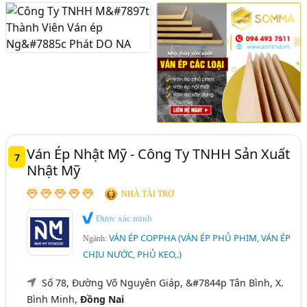
Ván Ép Nhật Mỹ - Công Ty TNHH Sản Xuất
7
Nhật Mỹ
NHÀ TÀI TRỢ
Được xác minh
VÁN ÉP COPPHA (VÁN ÉP PHỦ PHIM, VÁN ÉP
Ngành:
CHỊU NƯỚC, PHỦ KEO,.)
Số 78, Đường Võ Nguyên Giáp, &#7844p Tân Bình, X.
Bình Minh,
Đồng Nai