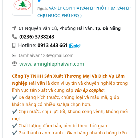
VÁN ÉP COPPHA (VÁN ÉP PHỦ PHIM, VÁN ÉP
Ngành:
CHỊU NƯỚC, PHỦ KEO,.)
61 Nguyễn Văn Cừ, Phường Hải Vân,
Tp. Đà Nẵng
(0236) 3738243
Hotline:
0913 443 661
tamhaivan123@gmail.com
www.lamnghiephaivan.com
Công Ty TNHH Sản Xuất Thương Mại Và Dịch Vụ Lâm
Nghiệp Hải Vân
là đơn vị uy tín và chuyên nghiệp trong
lĩnh vực sản xuất và cung cấp
ván ép coppha
:
✔ Đa dạng kích thước, chủng loại và mẫu mã, giúp
khách hàng có nhiều sự lựa chọn hơn.
✔ Chịu nước, chịu lực tốt, không cong vênh, không mối
mọt
✔ Chất lượng đảm bảo, bền bỉ theo thời gian
✔ Giá thành cạnh tranh - Giao hàng nhanh chóng trên