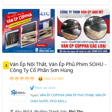
Ván Ép Nội Thất, Ván Ép Phủ Phim SOHU -
2
Công Ty Cổ Phần Sơn Hùng
NHÀ TÀI TRỢ
Được xác minh
VÁN ÉP COPPHA (VÁN ÉP PHỦ PHIM, VÁN ÉP
Ngành:
CHỊU NƯỚC, PHỦ KEO,.)
Khu Phố 8, Phường Thanh Sơn,
Phú Thọ