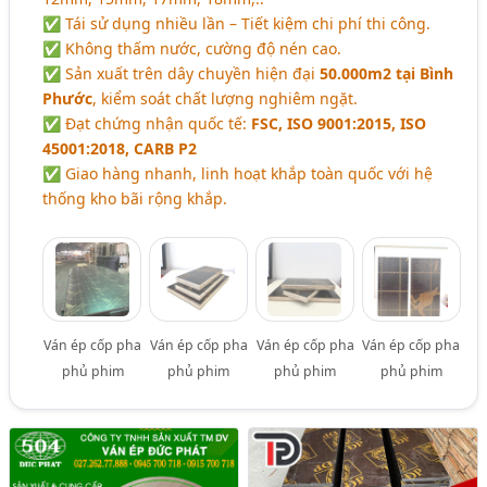
✅ Tái sử dụng nhiều lần – Tiết kiệm chi phí thi công.
✅ Không thấm nước, cường độ nén cao.
✅ Sản xuất trên dây chuyền hiện đại
50.000m2 tại Bình
Phước
, kiểm soát chất lượng nghiêm ngặt.
✅ Đạt chứng nhận quốc tế:
FSC, ISO 9001:2015, ISO
45001:2018, CARB P2
✅ Giao hàng nhanh, linh hoạt khắp toàn quốc với hệ
thống kho bãi rộng khắp.
Ván ép cốp pha
Ván ép cốp pha
Ván ép cốp pha
Ván ép cốp pha
phủ phim
phủ phim
phủ phim
phủ phim