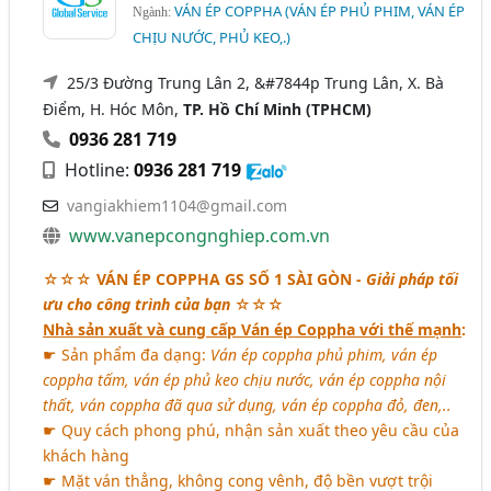
VÁN ÉP COPPHA (VÁN ÉP PHỦ PHIM, VÁN ÉP
Ngành:
CHỊU NƯỚC, PHỦ KEO,.)
25/3 Đường Trung Lân 2, &#7844p Trung Lân, X. Bà
Điểm, H. Hóc Môn,
TP. Hồ Chí Minh (TPHCM)
0936 281 719
Hotline:
0936 281 719
vangiakhiem1104@gmail.com
www.vanepcongnghiep.com.vn
☆☆☆
VÁN ÉP COPPHA GS SỐ 1 SÀI GÒN
-
Giải pháp tối
ưu cho công trình của bạn
☆☆☆
Nhà sản xuất và cung cấp Ván ép Coppha với thế mạnh
:
☛ Sản phẩm đa dạng:
Ván ép coppha phủ phim, ván ép
coppha tấm, ván ép phủ keo chịu nước, ván ép coppha nội
thất, ván coppha đã qua sử dụng, ván ép coppha đỏ, đen,..
☛ Quy cách phong phú, nhận sản xuất theo yêu cầu của
khách hàng
☛ Mặt ván thẳng, không cong vênh, độ bền vượt trội