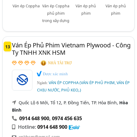
Ván ép Coppha
Ván ép Coppha
Ván ép phủ
Ván ép phủ
phủ phim
phim
phim
trong xây dựng
Ván Ép Phủ Phim Vietnam Plywood - Công
13
Ty TNHH XNK HSM
NHÀ TÀI TRỢ
Được xác minh
VÁN ÉP COPPHA (VÁN ÉP PHỦ PHIM, VÁN ÉP
Ngành:
CHỊU NƯỚC, PHỦ KEO,.)
Quốc Lộ 6 Mới, Tổ 12, P. Đồng Tiến, TP. Hòa Bình,
Hòa
Bình
0914 648 900
,
0974 456 635
Hotline:
0914 648 900
xnkhsm@gmail.com