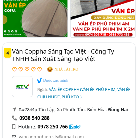
Ván Coppha Sáng Tạo Việt - Công Ty
4
TNHH Sản Xuất Sáng Tạo Việt
NHÀ TÀI TRỢ
Được xác minh
VÁN ÉP COPPHA (VÁN ÉP PHỦ PHIM, VÁN ÉP
Ngành:
CHỊU NƯỚC, PHỦ KEO,.)
&#7844p Tân Lập, Xã Phước Tân, Biên Hòa,
Đồng Nai
0938 540 288
Hotline:
0978 250 766
vancongnghiep.stv@gmail.com