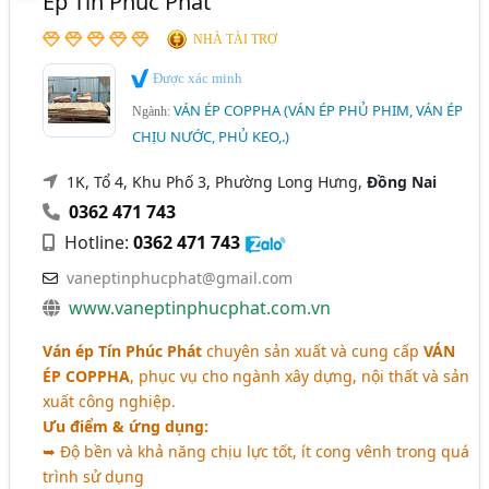
Ép Tín Phúc Phát
NHÀ TÀI TRỢ
Được xác minh
VÁN ÉP COPPHA (VÁN ÉP PHỦ PHIM, VÁN ÉP
Ngành:
CHỊU NƯỚC, PHỦ KEO,.)
1K, Tổ 4, Khu Phố 3, Phường Long Hưng,
Đồng Nai
0362 471 743
Hotline:
0362 471 743
vaneptinphucphat@gmail.com
www.vaneptinphucphat.com.vn
Ván ép Tín Phúc Phát
chuyên sản xuất và cung cấp
VÁN
ÉP COPPHA
, phục vụ cho ngành xây dựng, nội thất và sản
xuất công nghiệp.
Ưu điểm & ứng dụng:
➥ Độ bền và khả năng chịu lực tốt, ít cong vênh trong quá
trình sử dụng