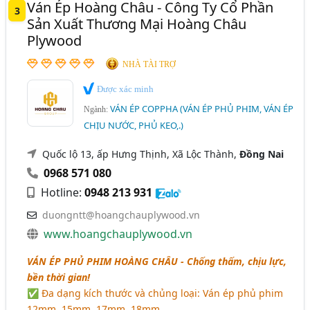
Ván Ép Hoàng Châu - Công Ty Cổ Phần
3
Sản Xuất Thương Mại Hoàng Châu
Plywood
NHÀ TÀI TRỢ
Được xác minh
VÁN ÉP COPPHA (VÁN ÉP PHỦ PHIM, VÁN ÉP
Ngành:
CHỊU NƯỚC, PHỦ KEO,.)
Quốc lộ 13, ấp Hưng Thịnh, Xã Lộc Thành,
Đồng Nai
0968 571 080
Hotline:
0948 213 931
duongntt@hoangchauplywood.vn
www.hoangchauplywood.vn
VÁN ÉP PHỦ PHIM HOÀNG CHÂU
- Chống thấm, chịu lực,
bền thời gian!
✅ Đa dạng kích thước và chủng loại: Ván ép phủ phim
12mm, 15mm, 17mm, 18mm,..