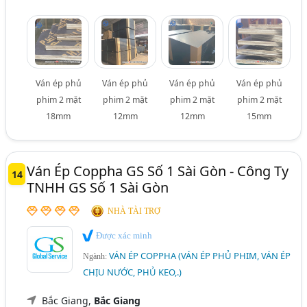
Ván ép phủ
Ván ép phủ
Ván ép phủ
Ván ép phủ
phim 2 mặt
phim 2 mặt
phim 2 mặt
phim 2 mặt
18mm
12mm
12mm
15mm
Ván Ép Coppha GS Số 1 Sài Gòn - Công Ty
14
TNHH GS Số 1 Sài Gòn
NHÀ TÀI TRỢ
Được xác minh
VÁN ÉP COPPHA (VÁN ÉP PHỦ PHIM, VÁN ÉP
Ngành:
CHỊU NƯỚC, PHỦ KEO,.)
Bắc Giang,
Bắc Giang