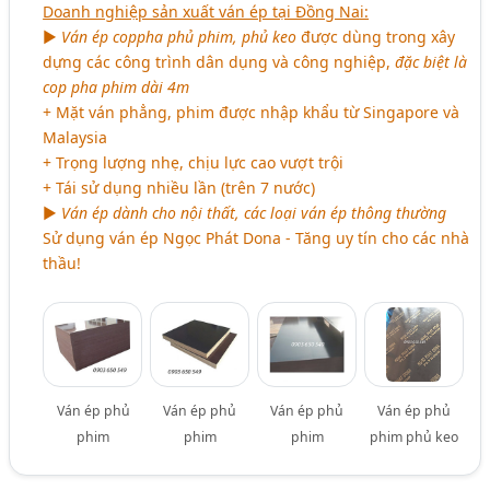
Doanh nghiệp sản xuất ván ép tại Đồng Nai:
►
Ván ép coppha phủ phim, phủ keo
được dùng trong xây
dựng các công trình dân dụng và công nghiệp,
đặc biệt là
cop pha phim dài 4m
+ Mặt ván phẳng, phim được nhập khẩu từ Singapore và
Malaysia
+ Trọng lượng nhẹ, chịu lực cao vượt trội
+ Tái sử dụng nhiều lần (trên 7 nước)
►
Ván ép dành cho nội thất, các loại ván ép thông thường
Sử dụng ván ép Ngọc Phát Dona - Tăng uy tín cho các nhà
thầu!
Ván ép phủ
Ván ép phủ
Ván ép phủ
Ván ép phủ
phim
phim
phim
phim phủ keo