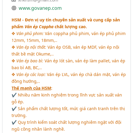
www.govanep.com
HSM - Đơn vị uy tín chuyên sản xuất và cung cấp sản
phẩm
Ván ép Coppha
chất lượng cao.
✥
Ván phủ phim:
Ván coppha phủ phim, ván ép phủ phim
12mm, 15mm, 18mm,..
✥
Ván ép nội thất:
Ván ép OSB, ván ép MDF, ván ép nội
thất bề mặt Okume,..
✥
Ván ép bao bì:
Ván ép lót sàn, ván ép làm pallet, ván ép
bao bì AB, BC,..
✥
Ván ép các loại:
Ván ép LVL, ván ép chà dán mặt, ván ép
đồng hướng,..
Thế mạnh của HSM
:
✔ Nhiều năm kinh nghiệm trong lĩnh vực sản xuất ván
gỗ ép.
✔ Sản phẩm chất lượng tốt, mức giá cạnh tranh trên thị
trường.
✔ Quy trình kiểm soát chất lượng nghiêm ngặt với đội
ngũ công nhân lành nghề.