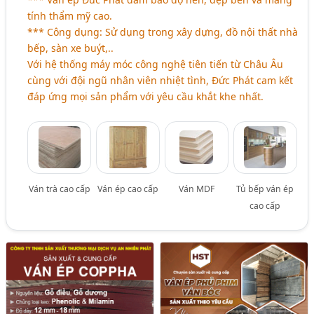
tính thẩm mỹ cao.
*** Công dụng: Sử dụng trong xây dựng, đồ nội thất nhà
bếp, sàn xe buýt,..
Với hệ thống máy móc công nghệ tiên tiến từ Châu Âu
cùng với đội ngũ nhân viên nhiệt tình, Đức Phát cam kết
đáp ứng mọi sản phẩm với yêu cầu khắt khe nhất.
Ván trà cao cấp
Ván ép cao cấp
Ván MDF
Tủ bếp ván ép
cao cấp