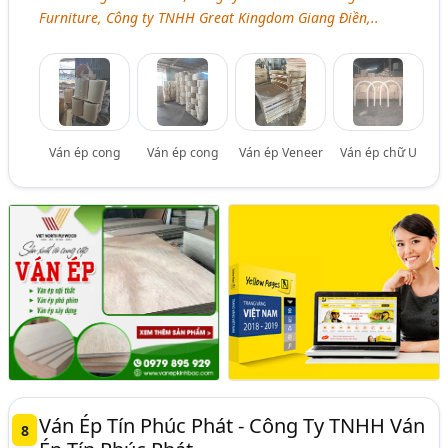
Furniture, Công ty TNHH Great Kingdom Giang Điền,..
Ván ép cong
Ván ép cong
Ván ép Veneer
Ván ép chữ U
Ván Ép Tín Phúc Phát - Công Ty TNHH Ván
8