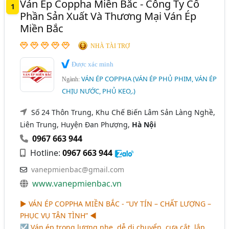
Ván Ép Coppha Miền Bắc - Công Ty Cổ
1
Phú Yên
Quảng Ninh
Thái Bình
Phần Sản Xuất Và Thương Mại Ván Ép
Miền Bắc
Thái Nguyên
Thanh Hóa
Thừa Thiên Huế
NHÀ TÀI TRỢ
TP. Cần Thơ
Vĩnh Phúc
Đắk Nông
Được xác minh
Bắc Giang
Bình Định
Hải Dương
Long An
VÁN ÉP COPPHA (VÁN ÉP PHỦ PHIM, VÁN ÉP
Ngành:
Ninh Thuận
Quảng Bình
Quảng Nam
CHỊU NƯỚC, PHỦ KEO,.)
Yên Bái
Số 24 Thôn Trung, Khu Chế Biến Lâm Sản Làng Nghề,
Liên Trung, Huyện Đan Phượng,
Hà Nội
0967 663 944
Hotline:
0967 663 944
vanepmienbac@gmail.com
www.vanepmienbac.vn
►
VÁN ÉP COPPHA MIỀN BẮC - “UY TÍN – CHẤT LƯỢNG –
PHỤC VỤ TẬN TÌNH”
◄
☑ Ván ép trọng lượng nhẹ, dễ di chuyển, cưa cắt, lắp