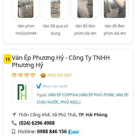
Ván phim
Ván đã qua sử
Ván đỏ đen
Ván đỏ đen
1m22x2m44
dụng
phim dài 4m
phim dài 4m
Ván Ép Phương Hỷ - Công Ty TNHH
15
Phương Hỷ
NHÀ TÀI TRỢ
Được xác minh
VÁN ÉP COPPHA (VÁN ÉP PHỦ PHIM, VÁN ÉP
Ngành:
CHỊU NƯỚC, PHỦ KEO,.)
Thôn Cống Khê, Xã Phú Thái,
TP. Hải Phòng
(024) 6296 4988
Hotline:
0988 846 156