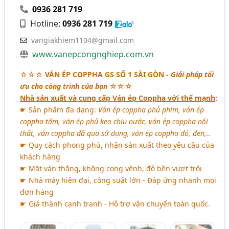
0936 281 719
Hotline:
0936 281 719
vangiakhiem1104@gmail.com
www.vanepcongnghiep.com.vn
☆☆☆
VÁN ÉP COPPHA GS SỐ 1 SÀI GÒN
-
Giải pháp tối
ưu cho công trình của bạn
☆☆☆
Nhà sản xuất và cung cấp Ván ép Coppha với thế mạnh
:
☛ Sản phẩm đa dạng:
Ván ép coppha phủ phim, ván ép
coppha tấm, ván ép phủ keo chịu nước, ván ép coppha nội
thất, ván coppha đã qua sử dụng, ván ép coppha đỏ, đen,..
☛ Quy cách phong phú, nhận sản xuất theo yêu cầu của
khách hàng
☛ Mặt ván thẳng, không cong vênh, độ bền vượt trội
☛ Nhà máy hiện đại, công suất lớn - Đáp ứng nhanh mọi
đơn hàng
☛ Giá thành cạnh tranh - Hỗ trợ vận chuyển toàn quốc.