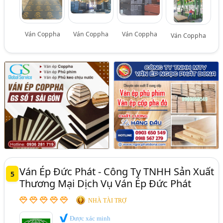
Ván Coppha
Ván Coppha
Ván Coppha
Ván Coppha
Ván Ép Đức Phát - Công Ty TNHH Sản Xuất
5
Thương Mại Dịch Vụ Ván Ép Đức Phát
NHÀ TÀI TRỢ
Được xác minh