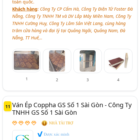
toàn quốc.
Khách hàng
:
Công Ty CP Cẩm Hà, Công Ty Điện Tử Foster Đà
Nẵng, Công Ty TNHH TM và DV Lắp Máy Miền Nam, Công Ty
TNHH Cường Huy, Công Ty Lâm Sản Việt Lang, cùng hàng
trăm cửa hàng và đại lý tại Quảng Ngãi, Quảng Nam, Đà
Nẵng, TT Huế,..
1
2
3
4
Ván Ép Coppha GS Số 1 Sài Gòn - Công Ty
11
TNHH GS Số 1 Sài Gòn
NHÀ TÀI TRỢ
Được xác minh