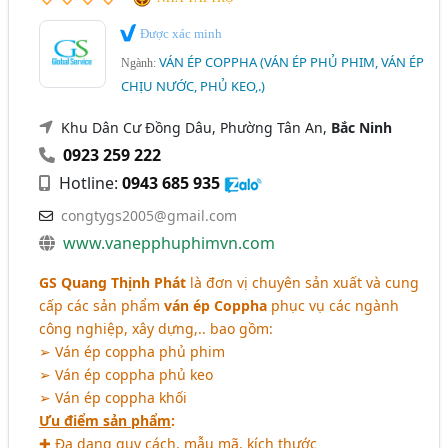
Được xác minh
VÁN ÉP COPPHA (VÁN ÉP PHỦ PHIM, VÁN ÉP
Ngành:
CHỊU NƯỚC, PHỦ KEO,.)
Khu Dân Cư Đồng Dâu, Phường Tân An,
Bắc Ninh
0923 259 222
Hotline:
0943 685 935
congtygs2005@gmail.com
www.vanepphuphimvn.com
GS Quang Thịnh Phát
là đơn vị chuyên sản xuất và cung
cấp các sản phẩm
ván ép Coppha
phục vụ các ngành
công nghiệp, xây dựng,.. bao gồm:
➢ Ván ép coppha phủ phim
➢ Ván ép coppha phủ keo
➢ Ván ép coppha khối
Ưu điểm sản phẩm
:
✚ Đa dạng quy cách, mẫu mã, kích thước