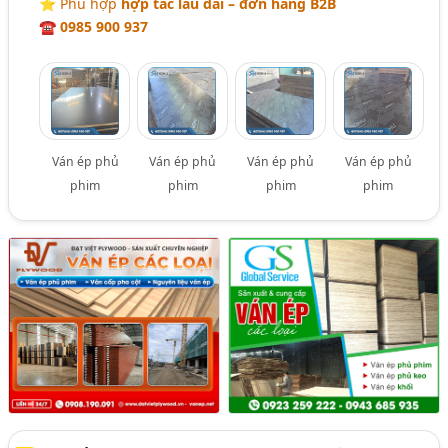
⭐️ Phù hợp
hợp tác lâu dài – đơn hàng B2B
☎ 0985 900 937
Ván ép phủ
Ván ép phủ
Ván ép phủ
Ván ép phủ
phim
phim
phim
phim