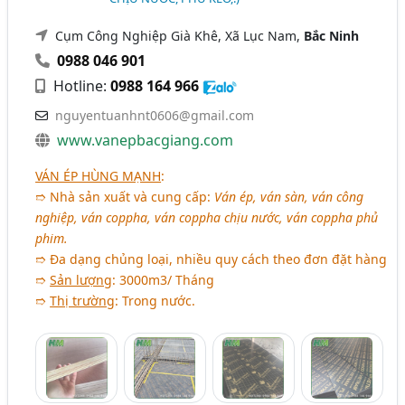
Cụm Công Nghiệp Già Khê, Xã Lục Nam,
Bắc Ninh
0988 046 901
Hotline:
0988 164 966
nguyentuanhnt0606@gmail.com
www.vanepbacgiang.com
VÁN ÉP HÙNG MẠNH
:
➱ Nhà sản xuất và cung cấp:
Ván ép, ván sàn, ván công
nghiệp, ván coppha, ván coppha chịu nước, ván coppha phủ
phim.
➱ Đa dạng chủng loại, nhiều quy cách theo đơn đặt hàng
➱
Sản lượng
: 3000m3/ Tháng
➱
Thị trường
: Trong nước.