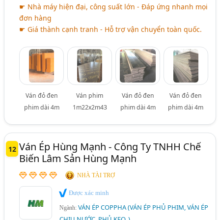
☛ Nhà máy hiện đại, công suất lớn - Đáp ứng nhanh mọi
đơn hàng
☛ Giá thành cạnh tranh - Hỗ trợ vận chuyển toàn quốc.
Ván đỏ đen
Ván phim
Ván đỏ đen
Ván đỏ đen
phim dài 4m
1m22x2m43
phim dài 4m
phim dài 4m
Ván Ép Hùng Mạnh - Công Ty TNHH Chế
12
Biến Lâm Sản Hùng Mạnh
NHÀ TÀI TRỢ
Được xác minh
VÁN ÉP COPPHA (VÁN ÉP PHỦ PHIM, VÁN ÉP
Ngành:
CHỊU NƯỚC, PHỦ KEO,.)