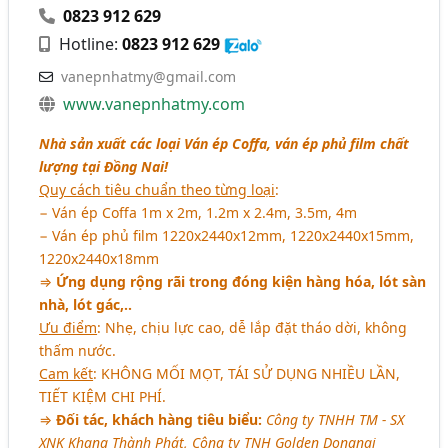
0823 912 629
Hotline:
0823 912 629
vanepnhatmy@gmail.com
www.vanepnhatmy.com
Nhà sản xuất các loại Ván ép Coffa, ván ép phủ film chất
lượng tại Đồng Nai!
Quy cách tiêu chuẩn theo từng loại
:
− Ván ép Coffa 1m x 2m, 1.2m x 2.4m, 3.5m, 4m
− Ván ép phủ film 1220x2440x12mm, 1220x2440x15mm,
1220x2440x18mm
⇒
Ứng dụng rộng rãi trong đóng kiện hàng hóa, lót sàn
nhà, lót gác,..
Ưu điểm
: Nhẹ, chịu lực cao, dễ lắp đặt tháo dời, không
thấm nước.
Cam kết
: KHÔNG MỐI MỌT, TÁI SỬ DỤNG NHIỀU LẦN,
TIẾT KIỆM CHI PHÍ.
⇒
Đối tác, khách hàng tiêu biểu:
Công ty TNHH TM - SX
XNK Khang Thành Phát, Công ty TNH Golden Dongnai