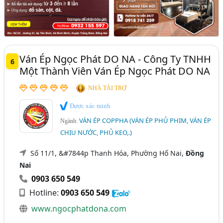
Ván Ép Ngọc Phát DO NA - Công Ty TNHH
6
Một Thành Viên Ván Ép Ngọc Phát DO NA
NHÀ TÀI TRỢ
Được xác minh
VÁN ÉP COPPHA (VÁN ÉP PHỦ PHIM, VÁN ÉP
Ngành:
CHỊU NƯỚC, PHỦ KEO,.)
Số 11/1, &#7844p Thanh Hóa, Phường Hố Nai,
Đồng
Nai
0903 650 549
Hotline:
0903 650 549
www.ngocphatdona.com