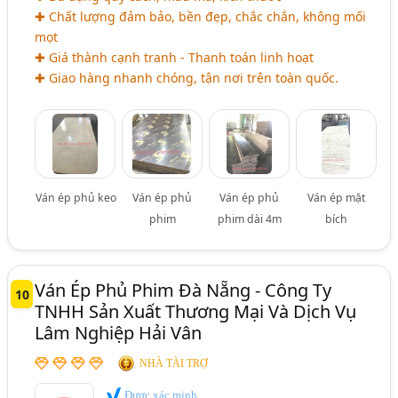
✚ Chất lượng đảm bảo, bền đẹp, chắc chắn, không mối
mọt
✚ Giá thành cạnh tranh - Thanh toán linh hoạt
✚ Giao hàng nhanh chóng, tận nơi trên toàn quốc.
Ván ép phủ keo
Ván ép phủ
Ván ép phủ
Ván ép mặt
phim
phim dài 4m
bích
Ván Ép Phủ Phim Đà Nẵng - Công Ty
10
TNHH Sản Xuất Thương Mại Và Dịch Vụ
Lâm Nghiệp Hải Vân
NHÀ TÀI TRỢ
Được xác minh