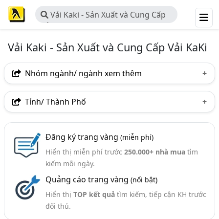
Vải Kaki - Sản Xuất và Cung Cấp
Vải KaKi
Vải Kaki - Sản Xuất và Cung Cấp Vải KaKi
Nhóm ngành/ ngành xem thêm
Ngành nghề
Tỉnh/ Thành Phố
Vải Kaki - Sản Xuất Và Cung Cấp Vải KaKi
(74)
Hà Nội
TP. Hồ Chí Minh (TPHCM)
Bình Dương
Ngành xem thêm
Đăng ký trang vàng
(miễn phí)
Nam Định
TP. Cần Thơ
Bắc Giang
Hà Nam
Hiển thị miễn phí trước
250.000+ nhà mua
tìm
Vải Sợi - Sản Xuất Và Kinh Doanh (732)
Long An
kiếm mỗi ngày.
Quảng cáo trang vàng
(nổi bật)
Hiển thị
TOP kết quả
tìm kiếm, tiếp cận KH trước
đối thủ.