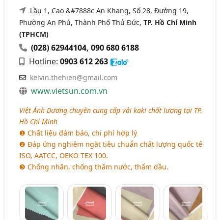
Lầu 1, Cao &#7888c An Khang, Số 28, Đường 19,
Phường An Phú, Thành Phố Thủ Đức,
TP. Hồ Chí Minh
(TPHCM)
(028) 62944104
,
090 680 6188
Hotline:
0903 612 263
kelvin.thehien@gmail.com
www.vietsun.com.vn
Việt Ánh Dương chuyên cung cấp vải kaki chất lượng tại TP.
Hồ Chí Minh
❶ Chất liệu đảm bảo, chi phí hợp lý
❷ Đáp ứng nghiêm ngặt tiêu chuẩn chất lượng quốc tế
ISO, AATCC, OEKO TEX 100.
❸ Chống nhăn, chống thấm nước, thấm dầu.