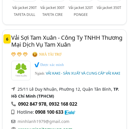
Vải jacket 290T
Vải jacket 300T
Vải jacket 320T
Vải jacket 350T
TAFETA DULL
TAFETA CIRE
PONGEE
Vải Sợi Tam Xuân - Công Ty TNHH Thương
6
Mại Dịch Vụ Tam Xuân
NHÀ TÀI TRỢ
Được xác minh
VẢI KAKI - SẢN XUẤT VÀ CUNG CẤP VẢI KAKI
Ngành:
25/11 Lê Duy Nhuận, Phường 12, Quận Tân Bình,
TP.
Hồ Chí Minh (TPHCM)
0902 847 978
,
0932 168 022
Hotline:
0908 100 633
minhlanh1979@gmail.com