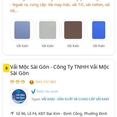
- Ngoài ra, cung cấp: Vải may mặc, vải T/C, vải cotton, vải
lót,..
Vải Kaki
Vải Kaki
Vải Kaki
Vải Kaki
Vải Mộc Sài Gòn - Công Ty TNHH Vải Mộc
8
Sài Gòn
NHÀ TÀI TRỢ
Được xác minh
VẢI KAKI - SẢN XUẤT VÀ CUNG CẤP VẢI KAKI
Ngành:
Số 96, Lô F4, KĐT Đại Kim - Định Công, Phường Định