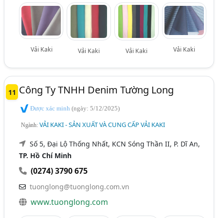
Vải Kaki
Vải Kaki
Vải Kaki
Vải Kaki
Công Ty TNHH Denim Tường Long
11
Được xác minh
(ngày: 5/12/2025)
VẢI KAKI - SẢN XUẤT VÀ CUNG CẤP VẢI KAKI
Ngành:
Số 5, Đại Lộ Thống Nhất, KCN Sóng Thần II, P. Dĩ An,
TP. Hồ Chí Minh
(0274) 3790 675
tuonglong@tuonglong.com.vn
www.tuonglong.com