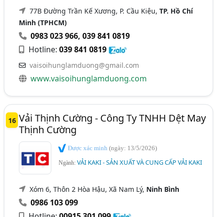
77B Đường Trần Kế Xương, P. Cầu Kiệu,
TP. Hồ Chí
Minh (TPHCM)
0983 023 966
,
039 841 0819
Hotline:
039 841 0819
vaisoihunglamduong@gmail.com
www.vaisoihunglamduong.com
Vải Thịnh Cường - Công Ty TNHH Dệt May
16
Thịnh Cường
Được xác minh
(ngày: 13/5/2026)
VẢI KAKI - SẢN XUẤT VÀ CUNG CẤP VẢI KAKI
Ngành:
Xóm 6, Thôn 2 Hòa Hậu, Xã Nam Lý,
Ninh Bình
0986 103 099
Hotline:
00915 301 099