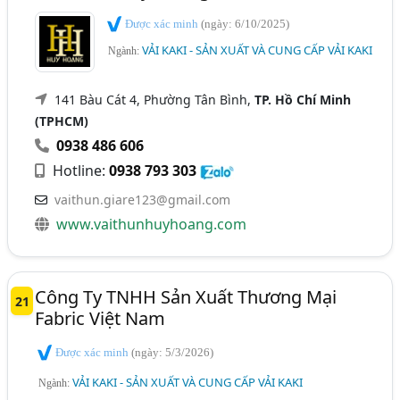
Được xác minh
(ngày: 6/10/2025)
VẢI KAKI - SẢN XUẤT VÀ CUNG CẤP VẢI KAKI
Ngành:
141 Bàu Cát 4, Phường Tân Bình,
TP. Hồ Chí Minh
(TPHCM)
0938 486 606
Hotline:
0938 793 303
vaithun.giare123@gmail.com
www.vaithunhuyhoang.com
Công Ty TNHH Sản Xuất Thương Mại
21
Fabric Việt Nam
Được xác minh
(ngày: 5/3/2026)
VẢI KAKI - SẢN XUẤT VÀ CUNG CẤP VẢI KAKI
Ngành: