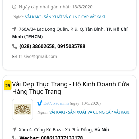
Ngày cập nhật gần nhất: 18/8/2020
VẢI KAKI - SẢN XUẤT VÀ CUNG CẤP VẢI KAKI
Ngành:
766A/34 Lạc Long Quân, P. 9, Q. Tân Binh,
TP. Hồ Chí
Minh (TPHCM)
(028) 38602658
,
0915035788
trisivc@gmail.com
Vải Đẹp Thục Trang - Hộ Kinh Doanh Cửa
25
Hàng Thục Trang
Được xác minh
(ngày: 13/5/2026)
VẢI KAKI - SẢN XUẤT VÀ CUNG CẤP VẢI KAKI
Ngành:
Xóm 4, Cống Kè Baza, Xã Phù Đổng,
Hà Nội
Wechat: 008613737132178