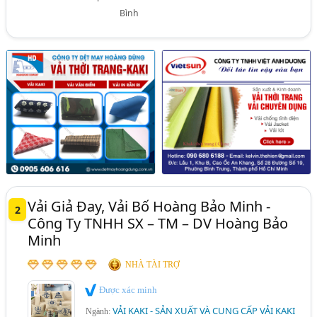
Bình
Vải Giả Đay, Vải Bố Hoàng Bảo Minh -
2
Công Ty TNHH SX – TM – DV Hoàng Bảo
Minh
NHÀ TÀI TRỢ
Được xác minh
VẢI KAKI - SẢN XUẤT VÀ CUNG CẤP VẢI KAKI
Ngành: