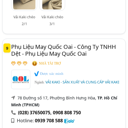
Vải Kaki chéo
Vải Kaki chéo
2/1
3/1
Phụ Liệu May Quốc Oai - Công Ty TNHH
9
Dệt - Phụ Liệu May Quốc Oai
NHÀ TÀI TRỢ
Được xác minh
VẢI KAKI - SẢN XUẤT VÀ CUNG CẤP VẢI KAKI
Ngành:
78 Đường số 17, Phường Bình Hưng Hòa,
TP. Hồ Chí
Minh (TPHCM)
(028) 37650075
,
0908 808 750
Hotline:
0939 708 588