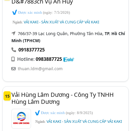
D&#7883ch Vụ An Huy
Được xác minh
(ngày: 7/5/2026)
VẢI KAKI - SẢN XUẤT VÀ CUNG CẤP VẢI KAKI
Ngành:
766/37-39 Lạc Long Quân, Phường Tân Hòa,
TP. Hồ Chí
Minh (TPHCM)
0918377725
Hotline:
0983887725
thuan.ldm@gmail.com
Vải Hùng Lâm Dương - Công Ty TNHH
15
Hùng Lâm Dương
Được xác minh
(ngày: 8/9/2025)
VẢI KAKI - SẢN XUẤT VÀ CUNG CẤP VẢI KAKI
Ngành: