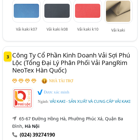
Vải kaki k07
Vải kaki k08
Vải kaki k10
Vải kaki
Công Ty Cổ Phần Kinh Doanh Vải Sợi Phú
3
Lộc (Tổng Đại Lý Phân Phối Vải PangRim
NeoTex Hàn Quốc)
NHÀ TÀI TRỢ
Được xác minh
VẢI KAKI - SẢN XUẤT VÀ CUNG CẤP VẢI KAKI
Ngành:
65-67 Đường Hồng Hà, Phường Phúc Xá, Quận Ba
Đình,
Hà Nội
(024) 39274190