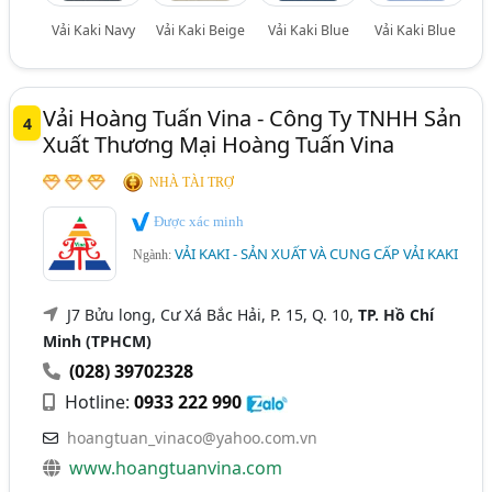
Vải Kaki Navy
Vải Kaki Beige
Vải Kaki Blue
Vải Kaki Blue
Vải Hoàng Tuấn Vina - Công Ty TNHH Sản
4
Xuất Thương Mại Hoàng Tuấn Vina
NHÀ TÀI TRỢ
Được xác minh
VẢI KAKI - SẢN XUẤT VÀ CUNG CẤP VẢI KAKI
Ngành:
J7 Bửu long, Cư Xá Bắc Hải, P. 15, Q. 10,
TP. Hồ Chí
Minh (TPHCM)
(028) 39702328
Hotline:
0933 222 990
hoangtuan_vinaco@yahoo.com.vn
www.hoangtuanvina.com