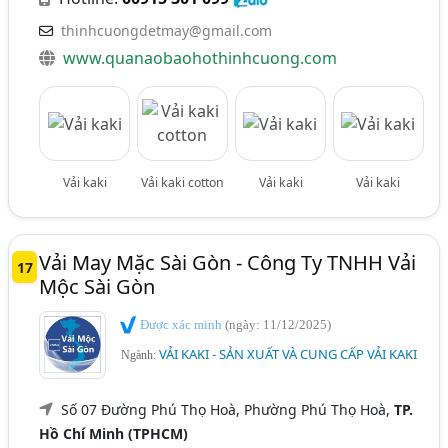
thinhcuongdetmay@gmail.com
www.quanaobaohothinhcuong.com
Vải kaki
Vải kaki cotton
Vải kaki
Vải kaki
Vải May Mặc Sài Gòn - Công Ty TNHH Vải
17
Mộc Sài Gòn
Được xác minh
(ngày: 11/12/2025)
VẢI KAKI - SẢN XUẤT VÀ CUNG CẤP VẢI KAKI
Ngành:
Số 07 Đường Phú Thọ Hoà, Phường Phú Thọ Hoà,
TP.
Hồ Chí Minh (TPHCM)