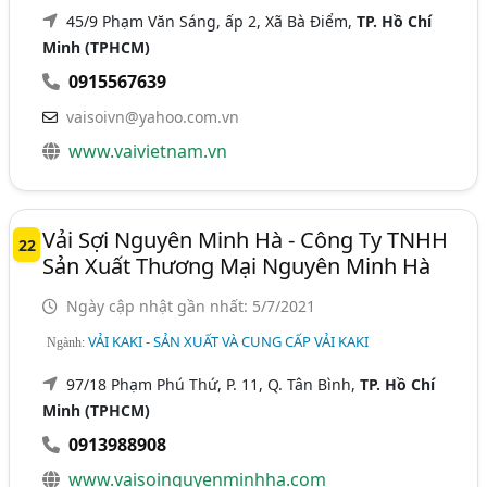
45/9 Phạm Văn Sáng, ấp 2, Xã Bà Điểm,
TP. Hồ Chí
Minh (TPHCM)
0915567639
vaisoivn@yahoo.com.vn
www.vaivietnam.vn
Vải Sợi Nguyên Minh Hà - Công Ty TNHH
22
Sản Xuất Thương Mại Nguyên Minh Hà
Ngày cập nhật gần nhất: 5/7/2021
VẢI KAKI - SẢN XUẤT VÀ CUNG CẤP VẢI KAKI
Ngành:
97/18 Phạm Phú Thứ, P. 11, Q. Tân Bình,
TP. Hồ Chí
Minh (TPHCM)
0913988908
www.vaisoinguyenminhha.com