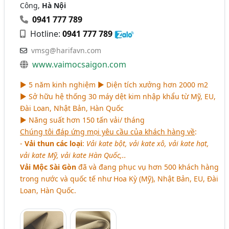
Công,
Hà Nội
0941 777 789
Hotline:
0941 777 789
vmsg@harifavn.com
www.vaimocsaigon.com
► 5 năm kinh nghiệm ► Diện tích xưởng hơn 2000 m2
► Sở hữu hệ thống 30 máy dệt kim nhập khẩu từ Mỹ, EU,
Đài Loan, Nhật Bản, Hàn Quốc
► Năng suất hơn 150 tấn vải/ tháng
Chúng tôi đáp ứng mọi yêu cầu của khách hàng về
:
-
Vải thun các loại
:
Vải kate bột, vải kate xô, vải kate hạt,
vải kate Mỹ, vải kate Hàn Quốc,..
Vải Mộc Sài Gòn
đã và đang phục vụ hơn 500 khách hàng
trong nước và quốc tế như Hoa Kỳ (Mỹ), Nhật Bản, EU, Đài
Loan, Hàn Quốc.