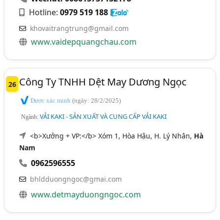
Hotline:
0979 519 188
khovaitrangtrung@gmail.com
www.vaidepquangchau.com
Công Ty TNHH Dệt May Dương Ngọc
26
Được xác minh
(ngày: 28/2/2025)
VẢI KAKI - SẢN XUẤT VÀ CUNG CẤP VẢI KAKI
Ngành:
<b>Xưởng + VP:</b> Xóm 1, Hòa Hậu, H. Lý Nhân,
Hà
Nam
0962596555
bhldduongngoc@gmai.com
www.detmayduongngoc.com