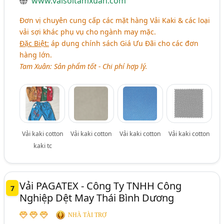
www.vaisoitamxuan.com
Đơn vị chuyên cung cấp các mặt hàng Vải Kaki & các loại
vải sợi khác phụ vụ cho ngành may mặc.
Đặc Biệt:
áp dụng chính sách Giá Ưu Đãi cho các đơn
hàng lớn.
Tam Xuân: Sản phẩm tốt - Chi phí hợp lý.
Vải kaki cotton
Vải kaki cotton
Vải kaki cotton
Vải kaki cotton
kaki tc
Vải PAGATEX - Công Ty TNHH Công
7
Nghiệp Dệt May Thái Bình Dương
NHÀ TÀI TRỢ