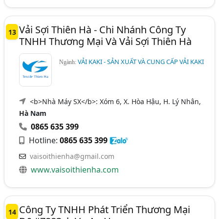
Vải Sợi Thiên Hà - Chi Nhánh Công Ty
13
TNHH Thương Mại Và Vải Sợi Thiên Hà
VẢI KAKI - SẢN XUẤT VÀ CUNG CẤP VẢI KAKI
Ngành:
<b>Nhà Máy SX</b>: Xóm 6, X. Hòa Hậu, H. Lý Nhân,
Hà Nam
0865 635 399
Hotline:
0865 635 399
vaisoithienha@gmail.com
www.vaisoithienha.com
Công Ty TNHH Phát Triển Thương Mại
14