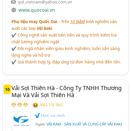
qol_vietnam@yahoo.com.vn
www.quocoai.vn
Phụ liệu may Quốc Oai
-
Trên
10 NĂM
kinh nghiệm
sản
xuất các loại
Vải kaki
.
✔ Công nghệ sản xuất tiên tiến và quy trình kiểm tra
chất lượng nghiêm ngặt
✔ Đội ngũ nhân viên giàu kinh nghiệm, luôn sẵn sàng
lắng nghe và hỗ trợ
✔ Giá thành hợp lý, đáp ứng từ đơn hàng nhỏ đến lớn.
Vải Sợi Thiên Hà - Công Ty TNHH Thương
10
Mại Và Vải Sợi Thiên Hà
NHÀ TÀI TRỢ
Được xác minh
VẢI KAKI - SẢN XUẤT VÀ CUNG CẤP VẢI KAKI
Ngành: