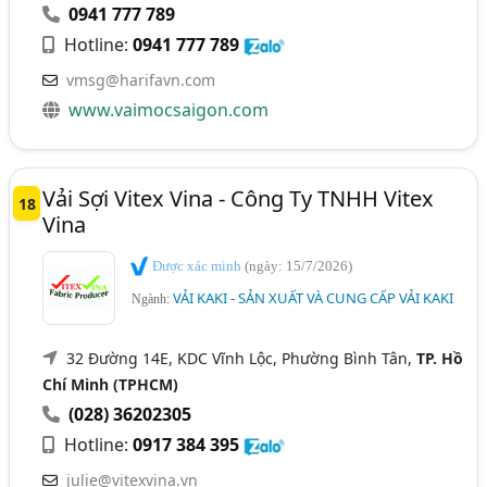
0941 777 789
Hotline:
0941 777 789
vmsg@harifavn.com
www.vaimocsaigon.com
Vải Sợi Vitex Vina - Công Ty TNHH Vitex
18
Vina
Được xác minh
(ngày: 15/7/2026)
VẢI KAKI - SẢN XUẤT VÀ CUNG CẤP VẢI KAKI
Ngành:
32 Đường 14E, KDC Vĩnh Lộc, Phường Bình Tân,
TP. Hồ
Chí Minh (TPHCM)
(028) 36202305
Hotline:
0917 384 395
julie@vitexvina.vn