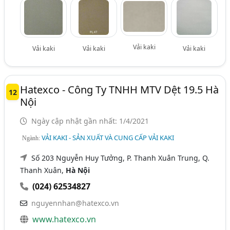
Vải kaki
Vải kaki
Vải kaki
Vải kaki
Hatexco - Công Ty TNHH MTV Dệt 19.5 Hà
12
Nội
Ngày cập nhật gần nhất: 1/4/2021
VẢI KAKI - SẢN XUẤT VÀ CUNG CẤP VẢI KAKI
Ngành:
Số 203 Nguyễn Huy Tưởng, P. Thanh Xuân Trung, Q.
Thanh Xuân,
Hà Nội
(024) 62534827
nguyennhan@hatexco.vn
www.hatexco.vn