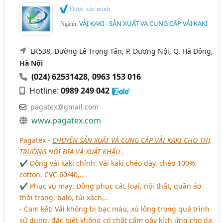
Được xác minh
VẢI KAKI - SẢN XUẤT VÀ CUNG CẤP VẢI KAKI
Ngành:
LK538, Đường Lê Trọng Tấn, P. Dương Nội, Q. Hà Đông,
Hà Nội
(024) 62531428
,
0963 153 016
Hotline:
0989 249 042
pagatex@gmail.com
www.pagatex.com
Pagatex -
CHUYÊN SẢN XUẤT VÀ CUNG CẤP VẢI KAKI CHO THỊ
TRƯỜNG NỘI ĐỊA VÀ XUẤT KHẨU
.
✔ Dòng vải kaki chính: Vải kaki chéo dày, chéo 100%
cotton, CVC 60/40,..
✔ Phục vụ may: Đồng phục các loại, nội thất, quần áo
thời trang, balo, túi xách,..
- Cam kết: Vải không bị bạc màu, xù lông trong quá trình
sử dụng, đặc biệt không có chất cấm gây kích ứng cho da