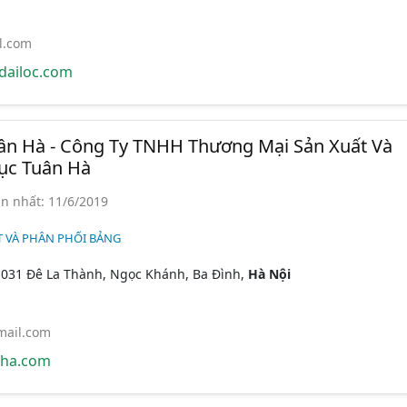
l.com
ailoc.com
n Hà - Công Ty TNHH Thương Mại Sản Xuất Và
Dục Tuân Hà
n nhất: 11/6/2019
T VÀ PHÂN PHỐI BẢNG
031 Đê La Thành, Ngọc Khánh, Ba Đình,
Hà Nội
ail.com
ha.com