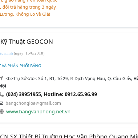
 đổi trả hàng trong 3 ngày.
 Lượng, Không Lo Về Giá!
 Kỹ Thuật GEOCON
ác minh
(ngày: 15/6/2018)
T VÀ PHÂN PHỐI BẢNG
<b>Trụ Sở</b>: Số 1, B1, Tổ 29, P. Dịch Vọng Hậu, Q. Cầu Giấy,
H
Nội
(024) 39951955
,
Hotline: 0912.65.96.99
bangchongloa@gmail.com
www.bangvanphong.net.vn
 CN SX Thiết Bị Trường Học Văn Phòng Quang M