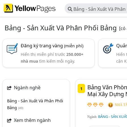
Bảng - Sản Xuất Và Phân
Bảng - Sản Xuất Và Phân Phối Bảng
[có
Đăng ký trang vàng
Quản
(miễn phí)
Hiển thị miễn phí trước
250.000+
Hiển 
nhà mua
tìm kiếm mỗi ngày.
cận K
Bảng Văn Phòn
Ngành nghề
1
Mại Xây Dựng N
Bảng - Sản Xuất Và Phân Phối
NHÀ TÀ
Bảng
(49)
BẢNG - SẢN XUẤ
Ngành:
Xem thêm ngành