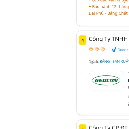
+ Bảo hành 12 tháng,
Đại Phú - Bảng Chất
Công Ty TNHH
4
Được x
BẢNG - SẢN XUẤ
Ngành:
Công Ty CP ĐT