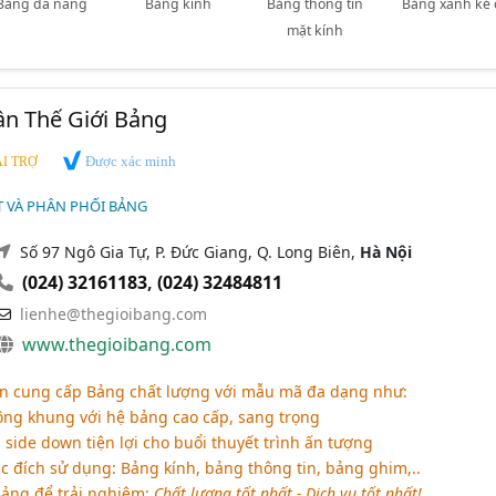
Bảng đa năng
Bảng kính
Bảng thông tin
Bảng xanh kẻ 
mặt kính
ần Thế Giới Bảng
Được xác minh
I TRỢ
T VÀ PHÂN PHỐI BẢNG
Số 97 Ngô Gia Tự, P. Đức Giang, Q. Long Biên,
Hà Nội
(024) 32161183
,
(024) 32484811
lienhe@thegioibang.com
www.thegioibang.com
n cung cấp Bảng chất lượng với mẫu mã đa dạng như:
ng khung với hệ bảng cao cấp, sang trọng
side down tiện lợi cho buổi thuyết trình ấn tượng
 đích sử dụng: Bảng kính, bảng thông tin, bảng ghim,..
Bảng để trải nghiệm:
Chất lượng tốt nhất - Dịch vụ tốt nhất!