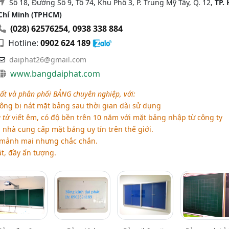
Số 18, Đường Số 9, Tổ 74, Khu Phố 3, P. Trung Mỹ Tây, Q. 12,
TP.
Chí Minh (TPHCM)
(028) 62576254
,
0938 338 884
Hotline:
0902 624 189
daiphat26@gmail.com
www.bangdaiphat.com
ất và phân phối BẢNG chuyên nghiệp, với:
ông bị nát mặt bảng sau thời gian dài sử dụng
 từ
viết êm, có độ bền trên 10 năm với mặt bảng nhập từ công ty
nhà cung cấp mặt bảng uy tín trên thế giới.
 mảnh mai nhưng chắc chắn.
, đầy ấn tượng.