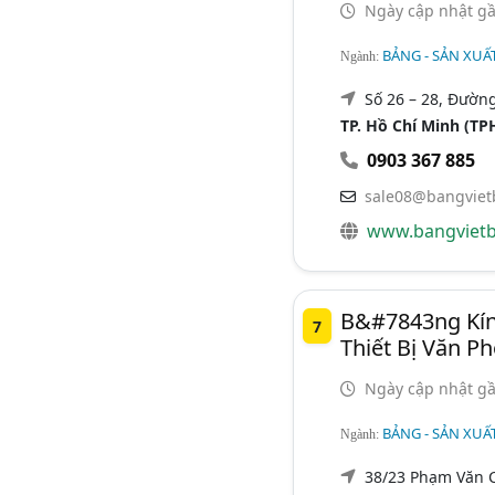
Ngày cập nhật gầ
BẢNG - SẢN XUẤ
Ngành:
Số 26 – 28, Đườn
TP. Hồ Chí Minh (T
0903 367 885
sale08@bangviet
www.bangvietb
B&#7843ng Kín
7
Thiết Bị Văn P
Ngày cập nhật gầ
BẢNG - SẢN XUẤ
Ngành:
38/23 Phạm Văn C