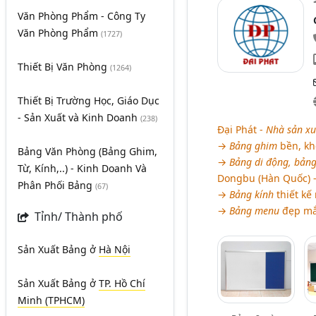
Văn Phòng Phẩm - Công Ty
Văn Phòng Phẩm
(1727)
Thiết Bị Văn Phòng
(1264)
Thiết Bị Trường Học, Giáo Dục
- Sản Xuất và Kinh Doanh
(238)
Đại Phát -
Nhà sản xu
→
Bảng ghim
bền, kh
Bảng Văn Phòng (Bảng Ghim,
→
Bảng di động, bảng
Từ, Kính,..) - Kinh Doanh Và
Dongbu (Hàn Quốc) - 
Phân Phối Bảng
(67)
→
Bảng kính
thiết kế
→
Bảng menu
đẹp mắt
Tỉnh/ Thành phố
Sản Xuất Bảng
ở
Hà Nội
Sản Xuất Bảng
ở
TP. Hồ Chí
Minh (TPHCM)