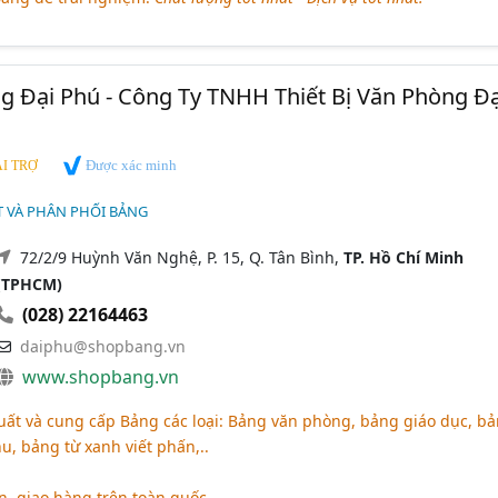
 Đại Phú - Công Ty TNHH Thiết Bị Văn Phòng Đạ
Được xác minh
I TRỢ
T VÀ PHÂN PHỐI BẢNG
72/2/9 Huỳnh Văn Nghệ, P. 15, Q. Tân Bình,
TP. Hồ Chí Minh
(TPHCM)
(028) 22164463
daiphu@shopbang.vn
www.shopbang.vn
xuất và cung cấp Bảng các loại: Bảng văn phòng, bảng giáo dục, b
, bảng từ xanh viết phấn,..
n, giao hàng trên toàn quốc