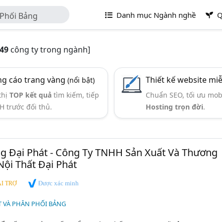
Danh mục Ngành nghề
Q
 Phối Bảng
49
công ty trong ngành]
g cáo trang vàng
Thiết kế website mi
(nổi bật)
thị
TOP kết quả
tìm kiếm, tiếp
Chuẩn SEO, tối ưu mob
H trước đối thủ.
Hosting trọn đời
.
g Đại Phát - Công Ty TNHH Sản Xuất Và Thương
ội Thất Đại Phát
Được xác minh
I TRỢ
T VÀ PHÂN PHỐI BẢNG