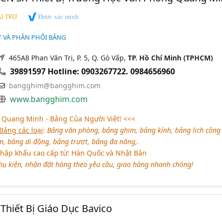
Được xác minh
I TRỢ
T VÀ PHÂN PHỐI BẢNG
465A8 Phan Văn Trị, P. 5, Q. Gò Vấp,
TP. Hồ Chí Minh (TPHCM)
39891597 Hotline: 0903267722. 0984656960
bangghim@bangghim.com
www.bangghim.com
Quang Minh - Bảng Của Người Việt! <<<
Bảng các loại
:
Bảng văn phòng, bảng ghim, bảng kính, bảng lịch công 
, bảng di động, bảng trượt, bảng đa năng,.
nhập khẩu cao cấp từ: Hàn Quốc và Nhật Bản
ụ kiện, nhận đặt hàng theo yêu cầu, giao hàng nhanh chóng!
hiết Bị Giáo Dục Bavico