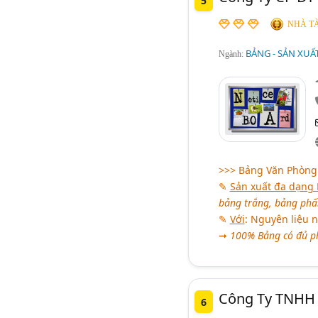
5
NHÀ TÀ
BẢNG - SẢN XUẤ
Ngành:
>>> Bảng Văn Phòng 
✎
Sản xuất đa dạng 
bảng trắng, bảng phấn
✎
Với
: Nguyên liệu 
➞
100% Bảng có đủ ph
Công Ty TNHH T
6