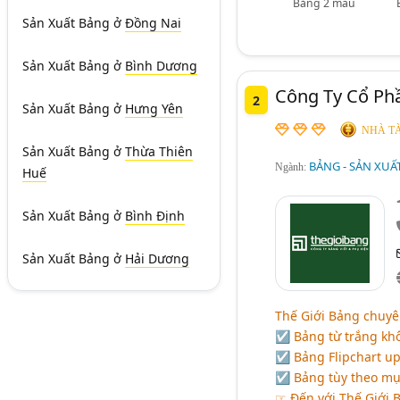
Bảng 2 màu
Sản Xuất Bảng
ở
Đồng Nai
Sản Xuất Bảng
ở
Bình Dương
Công Ty Cổ Ph
2
Sản Xuất Bảng
ở
Hưng Yên
NHÀ TÀ
Sản Xuất Bảng
ở
Thừa Thiên
BẢNG - SẢN XUẤ
Ngành:
Huế
Sản Xuất Bảng
ở
Bình Định
Sản Xuất Bảng
ở
Hải Dương
Thế Giới Bảng chuyê
☑ Bảng từ trắng khô
☑ Bảng Flipchart up 
☑ Bảng tùy theo mục
☞ Đến với Thế Giới 