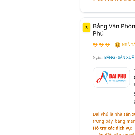
Bảng Văn Phòng
3
Phú
NHÀ TÀ
BẢNG - SẢN XUẤ
Ngành:
Đại Phú là nhà sản 
trưng bày, bảng menu
Hỗ trợ các dịch vụ
:
+ Lắp đặt, vận chuyể