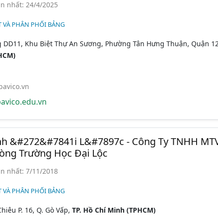
n nhất: 24/4/2025
T VÀ PHÂN PHỐI BẢNG
g DD11, Khu Biệt Thự An Sương, Phường Tân Hưng Thuận, Quận 12
PHCM)
bavico.vn
avico.edu.vn
h &#272&#7841i L&#7897c - Công Ty TNHH MT
hòng Trường Học Đại Lộc
n nhất: 7/11/2018
T VÀ PHÂN PHỐI BẢNG
hiêu P. 16, Q. Gò Vấp,
TP. Hồ Chí Minh (TPHCM)