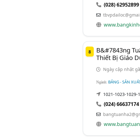
(028) 62952899
tbvpdailoc@gmai
www.bangkinhd
B&#7843ng Tuâ
8
Thiết Bị Giáo 
Ngày cập nhật gầ
BẢNG - SẢN XUẤ
Ngành:
1021-1023-1029-1
(024) 66637174
bangtuanha2@gm
www.bangtuan