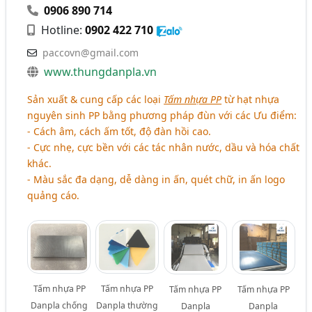
0906 890 714
Hotline:
0902 422 710
paccovn@gmail.com
www.thungdanpla.vn
Sản xuất & cung cấp các loại
Tấm nhựa PP
từ hạt nhựa
nguyên sinh PP bằng phương pháp đùn với các Ưu điểm:
- Cách âm, cách ấm tốt, độ đàn hồi cao.
- Cực nhẹ, cực bền với các tác nhân nước, dầu và hóa chất
khác.
- Màu sắc đa dạng, dễ dàng in ấn, quét chữ, in ấn logo
quảng cáo.
Tấm nhựa PP
Tấm nhựa PP
Tấm nhựa PP
Tấm nhựa PP
Danpla chống
Danpla thường
Danpla
Danpla