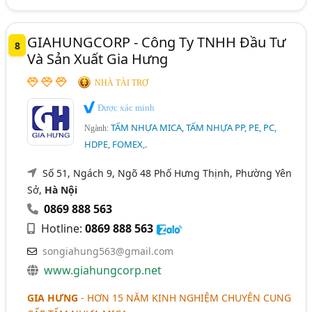
GIAHUNGCORP - Công Ty TNHH Đầu Tư
8
Và Sản Xuất Gia Hưng
NHÀ TÀI TRỢ
Được xác minh
TẤM NHỰA MICA, TẤM NHỰA PP, PE, PC,
Ngành:
HDPE, FOMEX,.
Số 51, Ngách 9, Ngõ 48 Phố Hưng Thịnh, Phường Yên
Sở,
Hà Nội
0869 888 563
Hotline:
0869 888 563
songiahung563@gmail.com
www.giahungcorp.net
GIA HƯNG
-
HƠN 15 NĂM KINH NGHIỆM CHUYÊN CUNG