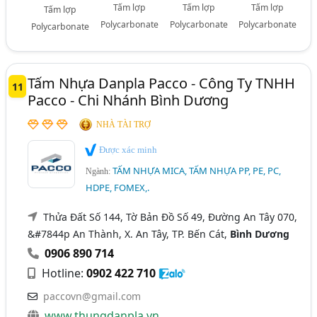
Tấm lợp
Tấm lợp
Tấm lợp
Tấm lợp
Polycarbonate
Polycarbonate
Polycarbonate
Polycarbonate
Tấm Nhựa Danpla Pacco - Công Ty TNHH
11
Pacco - Chi Nhánh Bình Dương
NHÀ TÀI TRỢ
Được xác minh
TẤM NHỰA MICA, TẤM NHỰA PP, PE, PC,
Ngành:
HDPE, FOMEX,.
Thửa Đất Số 144, Tờ Bản Đồ Số 49, Đường An Tây 070,
&#7844p An Thành, X. An Tây, TP. Bến Cát,
Bình Dương
0906 890 714
Hotline:
0902 422 710
paccovn@gmail.com
www.thungdanpla.vn