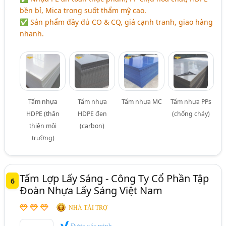
bền bỉ, Mica trong suốt thẩm mỹ cao.
✅ Sản phẩm đầy đủ CO & CQ, giá cạnh tranh, giao hàng
nhanh.
Tấm nhựa
Tấm nhựa
Tấm nhựa MC
Tấm nhựa PPs
HDPE (thân
HDPE đen
(chống cháy)
thiện môi
(carbon)
trường)
Tấm Lợp Lấy Sáng - Công Ty Cổ Phần Tập
6
Đoàn Nhựa Lấy Sáng Việt Nam
NHÀ TÀI TRỢ
Được xác minh