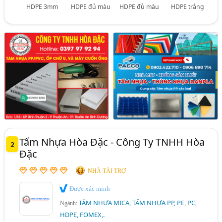
HDPE 3mm
HDPE đủ màu
HDPE đủ màu
HDPE trắng
Tấm Nhựa Hòa Đặc - Công Ty TNHH Hòa
2
Đặc
NHÀ TÀI TRỢ
Được xác minh
TẤM NHỰA MICA, TẤM NHỰA PP, PE, PC,
Ngành:
HDPE, FOMEX,.