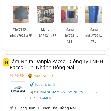
T&#7845;m
Màng
Màng
Màng
nh&#7921;a PP
nh&#7921;a PP
nh&#7921;a
nh&#7921;a
ABS
TPU
Tấm Nhựa Danpla Pacco - Công Ty TNHH
14
Pacco - Chi Nhánh Đồng Nai
NHÀ TÀI TRỢ
Được xác minh
TẤM NHỰA MICA, TẤM NHỰA PP, PE, PC,
Ngành:
HDPE, FOMEX,.
P. Long Bình, TP. Biên Hòa,
Đồng Nai