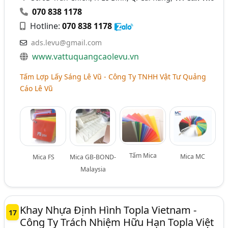
070 838 1178
Hotline:
070 838 1178
ads.levu@gmail.com
www.vattuquangcaolevu.vn
Tấm Lợp Lấy Sáng Lê Vũ - Công Ty TNHH Vật Tư Quảng
Cáo Lê Vũ
Tấm Mica
Mica MC
Mica FS
Mica GB-BOND-
Malaysia
Khay Nhựa Định Hình Topla Vietnam -
17
Công Ty Trách Nhiệm Hữu Hạn Topla Việt