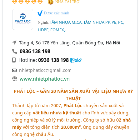
NHÀ TÀI TRỢ
Được xác minh
TẤM NHỰA MICA, TẤM NHỰA PP, PE, PC,
Ngành:
HDPE, FOMEX,.
Tầng 4, Số 178 Yên Lãng, Quận Đống Đa,
Hà Nội
0936 138 198
Hotline:
0936 138 198
nhietphatloc@gmail.com
www.nhietphatloc.vn
PHÁT LỘC – GẦN 20 NĂM SẢN XUẤT VẬT LIỆU NHỰA KỸ
THUẬT
Thành lập từ năm 2007,
Phát Lộc
chuyên sản xuất và
cung cấp
vật liệu nhựa kỹ thuật
cho lĩnh vực xây dựng,
công nghiệp và xử lý môi trường. Công ty sở hữu
02 nhà
máy
với tổng diện tích
20.000m²,
ứng dụng dây chuyền
công nghệ châu Âu.