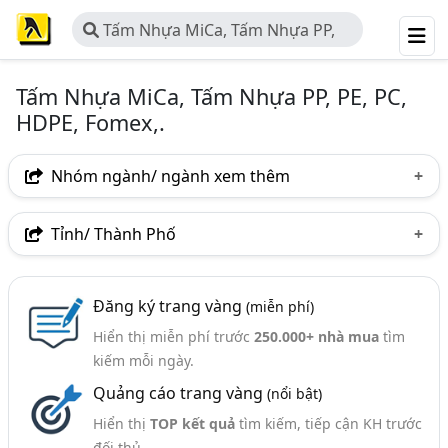
Tấm Nhựa MiCa, Tấm Nhựa PP,
PE, PC, HDPE, Fomex,.
Tấm Nhựa MiCa, Tấm Nhựa PP, PE, PC,
HDPE, Fomex,.
Nhóm ngành/ ngành xem thêm
Ngành nghề
Tỉnh/ Thành Phố
Tấm Nhựa MiCa, Tấm Nhựa PP, PE, PC, HDPE, Fomex,.
Hà Nội
TP. Hồ Chí Minh (TPHCM)
Đồng Nai
(159)
Đăng ký trang vàng
(miễn phí)
Bình Dương
Lâm Đồng
Tp. Đà Nẵng
Nhóm ngành nghề
Hiển thị miễn phí trước
250.000+ nhà mua
tìm
TP. Hải Phòng
Bắc Ninh
Bình Phước
kiếm mỗi ngày.
Tấm Nhựa PVC (174)
Quảng cáo trang vàng
(nổi bật)
Hưng Yên
Nam Định
TP. Cần Thơ
Ống Nhựa PP (31)
Hiển thị
TOP kết quả
tìm kiếm, tiếp cận KH trước
Vĩnh Phúc
Hải Dương
Hậu Giang
Ngành xem thêm
đối thủ.