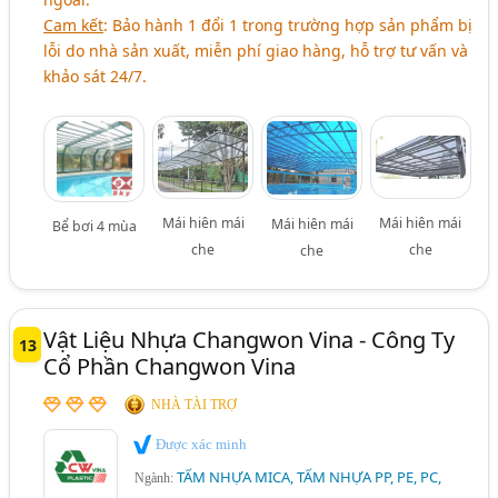
Cam kết
: Bảo hành 1 đổi 1 trong trường hợp sản phẩm bị
lỗi do nhà sản xuất, miễn phí giao hàng, hỗ trợ tư vấn và
khảo sát 24/7.
Mái hiên mái
Mái hiên mái
Mái hiên mái
Bể bơi 4 mùa
che
che
che
Vật Liệu Nhựa Changwon Vina - Công Ty
13
Cổ Phần Changwon Vina
NHÀ TÀI TRỢ
Được xác minh
TẤM NHỰA MICA, TẤM NHỰA PP, PE, PC,
Ngành: