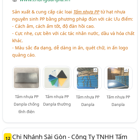
Sản xuất & cung cấp các loại
Tấm nhựa PP
từ hạt nhựa
nguyên sinh PP bằng phương pháp đùn với các Ưu điểm:
- Cách âm, cách ấm tốt, độ đàn hồi cao.
- Cực nhẹ, cực bền với các tác nhân nước, dầu và hóa chất
khác.
- Màu sắc đa dạng, dễ dàng in ấn, quét chữ, in ấn logo
quảng cáo.
Tấm nhựa PP
Tấm nhựa PP
Tấm nhựa PP
Tấm nhựa PP
Danpla chống
Danpla thường
Danpla
Danpla
tĩnh điện
Chi Nhánh Sài Gòn - Công Ty TNHH Tấm
12