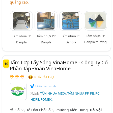
quảng cáo.
Tấm nhựa PP
Tấm nhựa PP
Tấm nhựa PP
Tấm nhựa PP
Danpla thường
Danpla
Danpla
Danpla
Tấm Lợp Lấy Sáng VinaHome - Công Ty Cổ
10
Phần Tập Đoàn VinaHome
NHÀ TÀI TRỢ
Được xác minh
TẤM NHỰA MICA, TẤM NHỰA PP, PE, PC,
Ngành:
HDPE, FOMEX,.
Số 38, Tổ Dân Phố Số 3, Phường Kiến Hưng,
Hà Nội