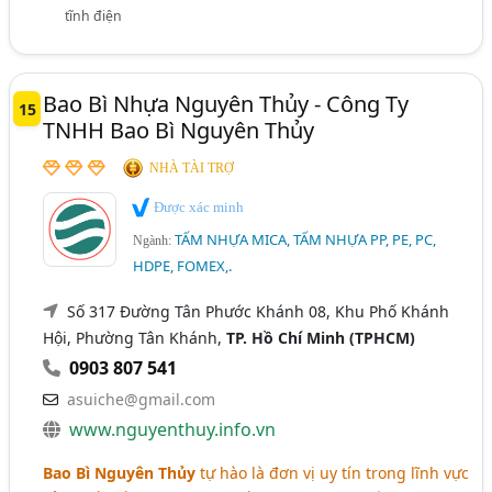
tĩnh điện
Bao Bì Nhựa Nguyên Thủy - Công Ty
15
TNHH Bao Bì Nguyên Thủy
NHÀ TÀI TRỢ
Được xác minh
TẤM NHỰA MICA, TẤM NHỰA PP, PE, PC,
Ngành:
HDPE, FOMEX,.
Số 317 Đường Tân Phước Khánh 08, Khu Phố Khánh
Hội, Phường Tân Khánh,
TP. Hồ Chí Minh (TPHCM)
0903 807 541
asuiche@gmail.com
www.nguyenthuy.info.vn
Bao Bì Nguyên Thủy
tự hào là đơn vị uy tín trong lĩnh vực