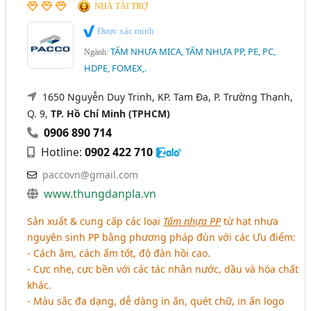
NHÀ TÀI TRỢ
Được xác minh
TẤM NHỰA MICA, TẤM NHỰA PP, PE, PC,
Ngành:
HDPE, FOMEX,.
1650 Nguyễn Duy Trinh, KP. Tam Đa, P. Trường Thạnh,
Q. 9,
TP. Hồ Chí Minh (TPHCM)
0906 890 714
Hotline:
0902 422 710
paccovn@gmail.com
www.thungdanpla.vn
Sản xuất & cung cấp các loại
Tấm nhựa PP
từ hạt nhựa
nguyên sinh PP bằng phương pháp đùn với các Ưu điểm:
- Cách âm, cách ấm tốt, độ đàn hồi cao.
- Cực nhẹ, cực bền với các tác nhân nước, dầu và hóa chất
khác.
- Màu sắc đa dạng, dễ dàng in ấn, quét chữ, in ấn logo