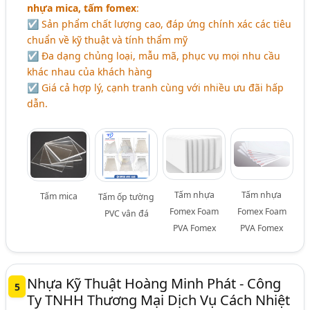
nhựa mica, tấm fomex
:
☑ Sản phẩm chất lượng cao, đáp ứng chính xác các tiêu
chuẩn về kỹ thuật và tính thẩm mỹ
☑ Đa dạng chủng loại, mẫu mã, phục vụ mọi nhu cầu
khác nhau của khách hàng
☑ Giá cả hợp lý, cạnh tranh cùng với nhiều ưu đãi hấp
dẫn.
Tấm nhựa
Tấm nhựa
Tấm mica
Tấm ốp tường
Fomex Foam
Fomex Foam
PVC vân đá
PVA Fomex
PVA Fomex
Nhựa Kỹ Thuật Hoàng Minh Phát - Công
5
Ty TNHH Thương Mại Dịch Vụ Cách Nhiệt