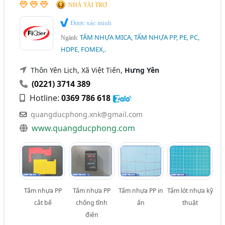
NHÀ TÀI TRỢ
Được xác minh
TẤM NHỰA MICA, TẤM NHỰA PP, PE, PC,
Ngành:
HDPE, FOMEX,.
Thôn Yên Lịch, Xã Việt Tiến,
Hưng Yên
(0221) 3714 389
Hotline:
0369 786 618
quangducphong.xnk@gmail.com
www.quangducphong.com
Tấm nhựa PP
Tấm nhựa PP
Tấm nhựa PP in
Tấm lót nhựa kỹ
cắt bế
chống tĩnh
ấn
thuật
điện