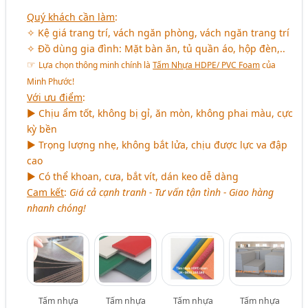
Quý khách cần làm
:
✧ Kệ giá trang trí, vách ngăn phòng, vách ngăn trang trí
✧ Đồ dùng gia đình: Mặt bàn ăn, tủ quần áo, hộp đèn,..
☞
Lựa chọn thông minh chính là
Tấm Nhựa HDPE/ PVC Foam
của
Minh Phước!
Với ưu điểm
:
► Chịu ẩm tốt, không bị gỉ, ăn mòn, không phai màu, cực
kỳ bền
► Trọng lượng nhẹ, không bắt lửa, chịu được lực va đập
cao
► Có thể khoan, cưa, bắt vít, dán keo dễ dàng
Cam kết
:
Giá cả cạnh tranh - Tư vấn tận tình - Giao hàng
nhanh chóng!
Tấm nhựa
Tấm nhựa
Tấm nhựa
Tấm nhựa