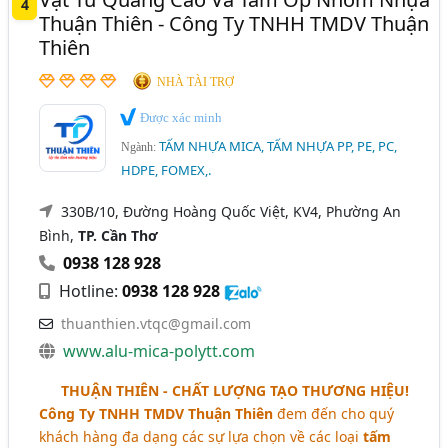
4
Thuận Thiên - Công Ty TNHH TMDV Thuận
Thiên
NHÀ TÀI TRỢ
Được xác minh
TẤM NHỰA MICA, TẤM NHỰA PP, PE, PC,
Ngành:
HDPE, FOMEX,.
330B/10, Đường Hoàng Quốc Việt, KV4, Phường An
Bình,
TP. Cần Thơ
0938 128 928
Hotline:
0938 128 928
thuanthien.vtqc@gmail.com
www.alu-mica-polytt.com
THUẬN THIÊN - CHẤT LƯỢNG TẠO THƯƠNG HIỆU!
Công Ty TNHH TMDV Thuận Thiên
đem đến cho quý
khách hàng đa dạng các sự lựa chọn về các loại
tấm