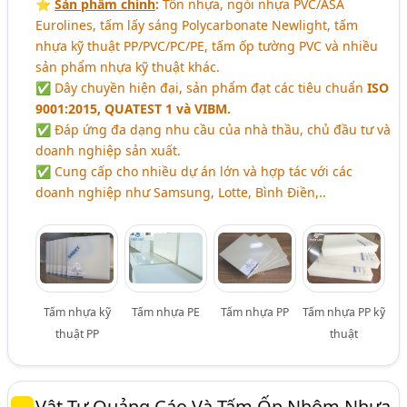
⭐️
Sản phẩm chính
:
Tôn nhựa, ngói nhựa PVC/ASA
Eurolines, tấm lấy sáng Polycarbonate Newlight, tấm
nhựa kỹ thuật PP/PVC/PC/PE, tấm ốp tường PVC và nhiều
sản phẩm nhựa kỹ thuật khác.
✅ Dây chuyền hiện đại, sản phẩm đạt các tiêu chuẩn
ISO
9001:2015, QUATEST 1 và VIBM.
✅ Đáp ứng đa dạng nhu cầu của nhà thầu, chủ đầu tư và
doanh nghiệp sản xuất.
✅ Cung cấp cho nhiều dự án lớn và hợp tác với các
doanh nghiệp như Samsung, Lotte, Bình Điền,..
Tấm nhựa kỹ
Tấm nhựa PE
Tấm nhựa PP
Tấm nhựa PP kỹ
thuật PP
thuật
Vật Tư Quảng Cáo Và Tấm Ốp Nhôm Nhựa