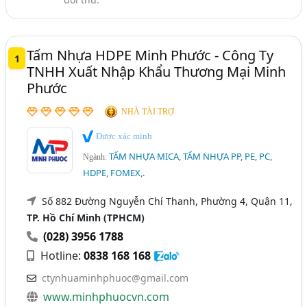
Sóc Trăng
Vĩnh Long
Quảng Cáo - Máy Móc, Thiết Bị, Vật Tư Quảng Cáo (270)
Tấm Lợp Lấy Sáng, Tấm Lợp Thông Minh Polycarbonate
Tấm Nhựa HDPE Minh Phước - Công Ty
(117)
1
TNHH Xuất Nhập Khẩu Thương Mại Minh
Tấm Lợp Composite (Tôn Composite, Tấm Lợp Lấy Sáng
Phước
Composite) (37)
NHÀ TÀI TRỢ
Được xác minh
TẤM NHỰA MICA, TẤM NHỰA PP, PE, PC,
Ngành:
HDPE, FOMEX,.
Số 882 Đường Nguyễn Chí Thanh, Phường 4, Quận 11,
TP. Hồ Chí Minh (TPHCM)
(028) 3956 1788
Hotline:
0838 168 168
ctynhuaminhphuoc@gmail.com
www.minhphuocvn.com