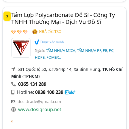
Tấm Lợp Polycarbonate Đỗ Sĩ - Công Ty
7
TNHH Thương Mại - Dịch Vụ Đỗ Sĩ
NHÀ TÀI TRỢ
Được xác minh
TẤM NHỰA MICA, TẤM NHỰA PP, PE, PC,
Ngành:
HDPE, FOMEX,.
531 Quốc lộ 50, &#7844p 14, Xã Bình Hưng,
TP. Hồ Chí
Minh (TPHCM)
0365 131 289
Hotline:
0938 100 239
dosi.trade@gmail.com
www.dosigroup.net
a