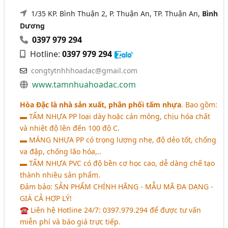
1/35 KP. Bình Thuận 2, P. Thuận An, TP. Thuận An,
Bình
Dương
0397 979 294
Hotline:
0397 979 294
congtytnhhhoadac@gmail.com
www.tamnhuahoadac.com
Hòa Đặc là nhà sản xuất, phân phối tấm nhựa
. Bao gồm:
▬
TẤM NHỰA PP
loại dày hoặc cán mỏng, chịu hóa chất
và nhiệt độ lên đến 100 độ C.
▬
MÁNG NHỰA PP
có trọng lượng nhẹ, độ dẻo tốt, chống
va đập, chống lão hóa,..
▬
TẤM NHỰA PVC
có độ bền cơ học cao, dễ dàng chế tạo
thành nhiều sản phẩm.
Đảm bảo:
SẢN PHẨM CHÍNH HÃNG - MẪU MÃ ĐA DẠNG -
GIÁ CẢ HỢP LÝ!
☎ Liên hệ Hotline 24/7: 0397.979.294 để được tư vấn
miễn phí và báo giá trực tiếp.