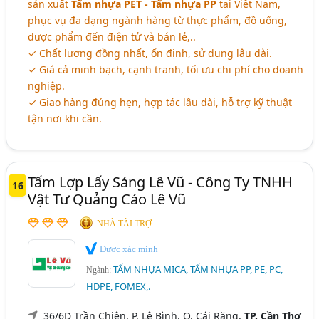
sản xuất
Tấm nhựa PET - Tấm nhựa PP
tại Việt Nam,
phục vụ đa dạng ngành hàng từ thực phẩm, đồ uống,
dược phẩm đến điện tử và bán lẻ,..
✓ Chất lượng đồng nhất, ổn định, sử dụng lâu dài.
✓ Giá cả minh bạch, cạnh tranh, tối ưu chi phí cho doanh
nghiệp.
✓ Giao hàng đúng hẹn, hợp tác lâu dài, hỗ trợ kỹ thuật
tận nơi khi cần.
Tấm Lợp Lấy Sáng Lê Vũ - Công Ty TNHH
16
Vật Tư Quảng Cáo Lê Vũ
NHÀ TÀI TRỢ
Được xác minh
TẤM NHỰA MICA, TẤM NHỰA PP, PE, PC,
Ngành:
HDPE, FOMEX,.
36/6D Trần Chiên, P. Lê Bình, Q. Cái Răng,
TP. Cần Thơ