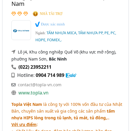
Nam
NHÀ TÀI TRỢ
Được xác minh
TẤM NHỰA MICA, TẤM NHỰA PP, PE, PC,
Ngành:
HDPE, FOMEX,.
Lô J4, Khu công nghiệp Quế Võ (khu vực mở rộng),
phường Nam Sơn,
Bắc Ninh
(022) 23952211
Hotline:
0904 714 989
contact@topla-vn.com
www.topla.vn
Topla Việt Nam
là công ty với 100% vốn đầu tư của Nhật
Bản, chuyên sản xuất và gia công các sản phẩm
tấm
nhựa HIPS lòng trong tủ lạnh, tủ mát, tủ đông,..
Với ưu điểm
: