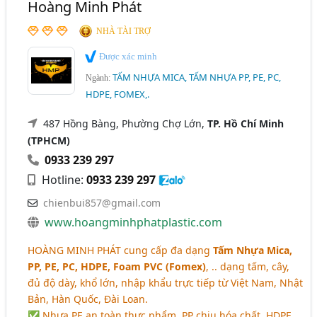
Hoàng Minh Phát
NHÀ TÀI TRỢ
Được xác minh
TẤM NHỰA MICA, TẤM NHỰA PP, PE, PC,
Ngành:
HDPE, FOMEX,.
487 Hồng Bàng, Phường Chợ Lớn,
TP. Hồ Chí Minh
(TPHCM)
0933 239 297
Hotline:
0933 239 297
chienbui857@gmail.com
www.hoangminhphatplastic.com
HOÀNG MINH PHÁT
cung cấp đa dạng
Tấm Nhựa Mica,
PP, PE, PC, HDPE, Foam PVC (Fomex)
, .. dạng tấm, cây,
đủ độ dày, khổ lớn, nhập khẩu trực tiếp từ Việt Nam, Nhật
Bản, Hàn Quốc, Đài Loan.
✅ Nhựa PE an toàn thực phẩm, PP chịu hóa chất, HDPE