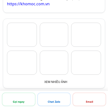
https://khomoc.com.vn
XEM NHIỀU ẢNH
Gọi ngay
Chat Zalo
Email
THÔNG TIN LIÊN HỆ