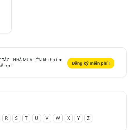
I TÁC - NHÀ MUA LỚN khi họ tìm
Đăng ký miễn phí !
ỗ trợ !
R
S
T
U
V
W
X
Y
Z