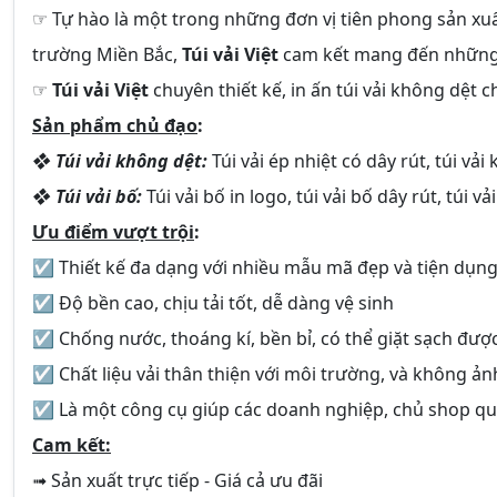
☞ Tự hào là một trong những đơn vị tiên phong sản xuất 
trường Miền Bắc,
Túi vải Việt
cam kết mang đến những 
☞
Túi vải Việt
chuyên thiết kế, in ấn túi vải không dệt
Sản phẩm chủ đạo
:
❖ Túi vải không dệt:
Túi vải ép nhiệt có dây rút, túi vải
❖ Túi vải bố:
Túi vải bố in logo, túi vải bố dây rút, túi vả
Ưu điểm vượt trội
:
☑ Thiết kế đa dạng với nhiều mẫu mã đẹp và tiện dụn
☑ Độ bền cao, chịu tải tốt, dễ dàng vệ sinh
☑ Chống nước, thoáng kí, bền bỉ, có thể giặt sạch được
☑ Chất liệu vải thân thiện với môi trường, và không ả
☑ Là một công cụ giúp các doanh nghiệp, chủ shop q
Cam kết:
➟ Sản xuất trực tiếp - Giá cả ưu đãi