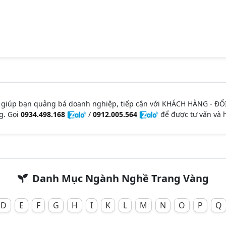
 giúp bạn quảng bá doanh nghiệp, tiếp cận với KHÁCH HÀNG - ĐỐ
g. Gọi
0934.498.168
/
0912.005.564
để được tư vấn và h
Danh Mục Ngành Nghề Trang Vàng
D
E
F
G
H
I
K
L
M
N
O
P
Q