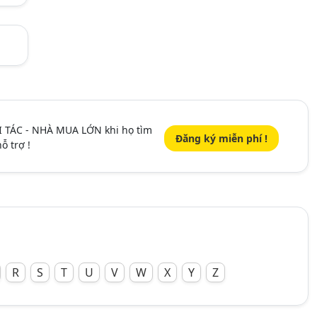
I TÁC - NHÀ MUA LỚN khi họ tìm
Đăng ký miễn phí !
ỗ trợ !
R
S
T
U
V
W
X
Y
Z