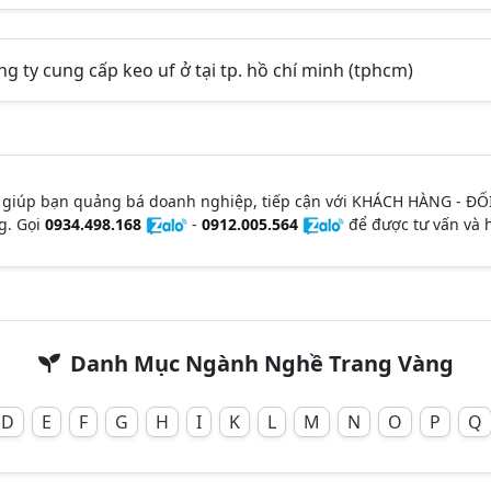
ông ty cung cấp keo uf ở tại tp. hồ chí minh (tphcm)
 giúp bạn quảng bá doanh nghiệp, tiếp cận với KHÁCH HÀNG - ĐỐ
g. Gọi
0934.498.168
-
0912.005.564
để được tư vấn và h
Danh Mục Ngành Nghề Trang Vàng
D
E
F
G
H
I
K
L
M
N
O
P
Q