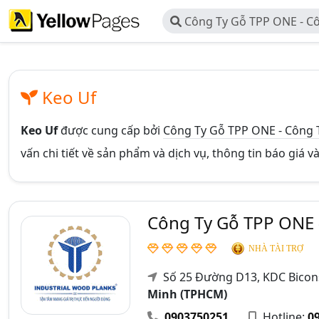
Công Ty Gỗ TPP ONE - C
ONE
Keo Uf
Keo Uf
được cung cấp bởi
Công Ty Gỗ TPP ONE - Công
vấn chi tiết về sản phẩm và dịch vụ, thông tin báo giá 
Công Ty Gỗ TPP ONE
NHÀ TÀI TRỢ
Số 25 Đường D13, KDC Bicon
Minh (TPHCM)
0903750251
Hotline:
0