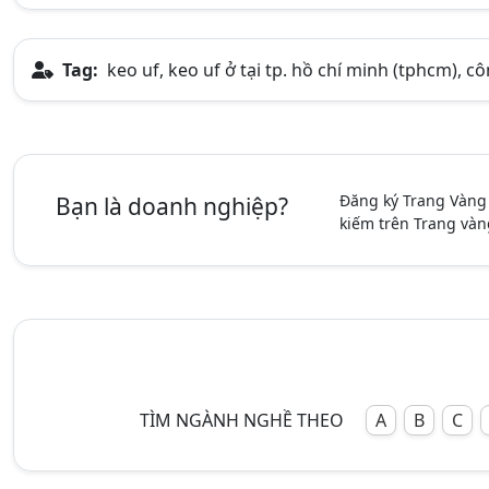
Tag:
keo uf, keo uf ở tại tp. hồ chí minh (tphcm), c
Đăng ký Trang Vàng
Bạn là doanh nghiệp?
kiếm trên Trang vàn
TÌM NGÀNH NGHỀ THEO
A
B
C