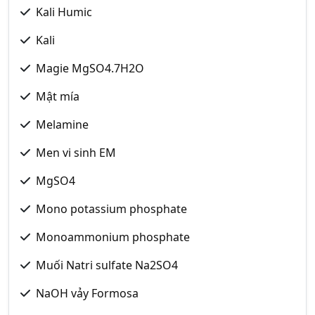
Kali Humic
Kali
Magie MgSO4.7H2O
Mật mía
Melamine
Men vi sinh EM
MgSO4
Mono potassium phosphate
Monoammonium phosphate
Muối Natri sulfate Na2SO4
NaOH vảy Formosa