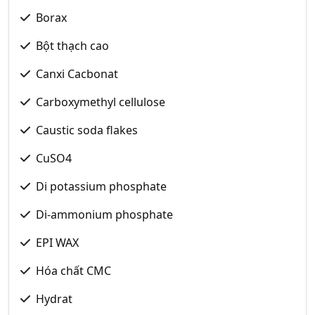
Borax
Bột thạch cao
Canxi Cacbonat
Carboxymethyl cellulose
Caustic soda flakes
CuSO4
Di potassium phosphate
Di-ammonium phosphate
EPI WAX
Hóa chất CMC
Hydrat