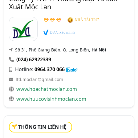
Xuất Mộc Lan
NHÀ TÀI TRỢ
Được xác minh
Số 31, Phố Giang Biên, Q. Long Biên,
Hà Nội
(024) 62922339
Hotline:
0964 370 066
ltd.moclan@gmail.com
www.hoachatmoclan.com
www.huucovisinhmoclan.com
THÔNG TIN LIÊN HỆ