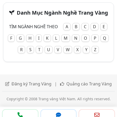
Danh Mục Ngành Nghề Trang Vàng
TÌM NGÀNH NGHỀ THEO
A
B
C
D
E
F
G
H
I
K
L
M
N
O
P
Q
R
S
T
U
V
W
X
Y
Z
Đăng ký Trang Vàng
|
Quảng cáo Trang Vàng
Copyright © 2008 Trang vàng Việt Nam. All rights reserved.