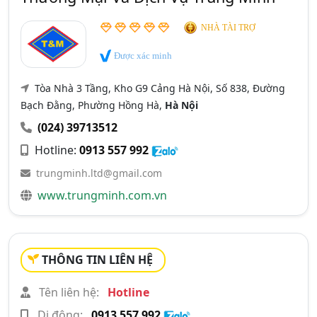
NHÀ TÀI TRỢ
Được xác minh
Tòa Nhà 3 Tầng, Kho G9 Cảng Hà Nội, Số 838, Đường
Bạch Đằng, Phường Hồng Hà,
Hà Nội
(024) 39713512
Hotline:
0913 557 992
trungminh.ltd@gmail.com
www.trungminh.com.vn
THÔNG TIN LIÊN HỆ
Tên liên hệ:
Hotline
Di động:
0913 557 992