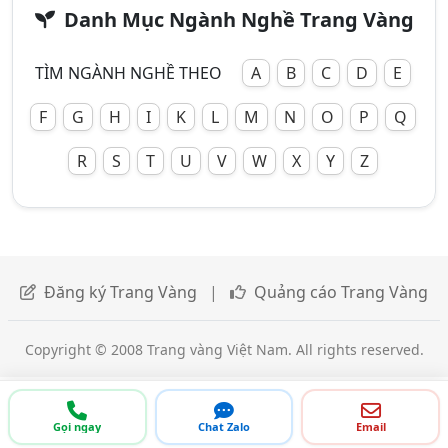
Danh Mục Ngành Nghề Trang Vàng
TÌM NGÀNH NGHỀ THEO
A
B
C
D
E
F
G
H
I
K
L
M
N
O
P
Q
R
S
T
U
V
W
X
Y
Z
Đăng ký Trang Vàng
|
Quảng cáo Trang Vàng
Copyright © 2008 Trang vàng Việt Nam. All rights reserved.
Gọi ngay
Chat Zalo
Email