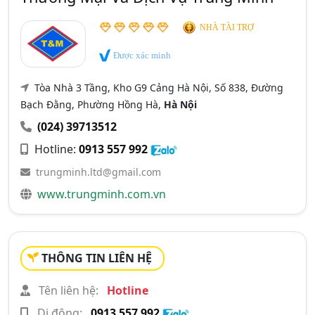
NHÀ TÀI TRỢ
Được xác minh
Tòa Nhà 3 Tầng, Kho G9 Cảng Hà Nội, Số 838, Đường
Bạch Đằng, Phường Hồng Hà,
Hà Nội
(024) 39713512
Hotline:
0913 557 992
trungminh.ltd@gmail.com
www.trungminh.com.vn
THÔNG TIN LIÊN HỆ
Tên liên hệ:
Hotline
Di động:
0913 557 992