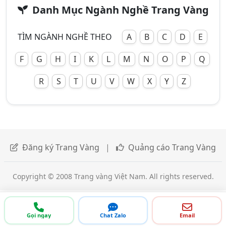
Danh Mục Ngành Nghề Trang Vàng
TÌM NGÀNH NGHỀ THEO
A
B
C
D
E
F
G
H
I
K
L
M
N
O
P
Q
R
S
T
U
V
W
X
Y
Z
Đăng ký Trang Vàng
|
Quảng cáo Trang Vàng
Copyright © 2008 Trang vàng Việt Nam. All rights reserved.
Gọi ngay
Chat Zalo
Email