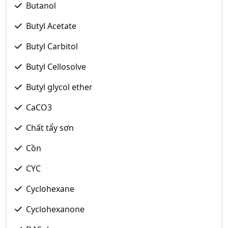
Butanol
Butyl Acetate
Butyl Carbitol
Butyl Cellosolve
Butyl glycol ether
CaCO3
Chất tẩy sơn
Cồn
CYC
Cyclohexane
Cyclohexanone