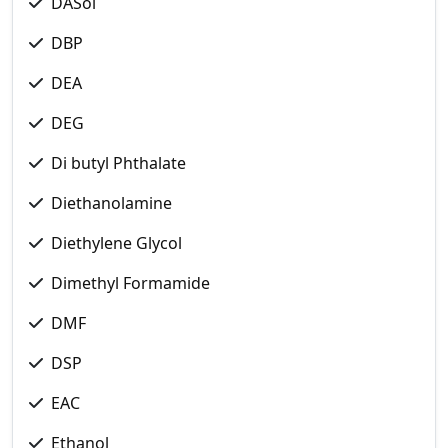
DASol
DBP
DEA
DEG
Di butyl Phthalate
Diethanolamine
Diethylene Glycol
Dimethyl Formamide
DMF
DSP
EAC
Ethanol