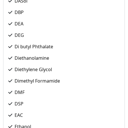
DASol
DBP
DEA
DEG
Di butyl Phthalate
Diethanolamine
Diethylene Glycol
Dimethyl Formamide
DMF
DSP
EAC
Ethanol