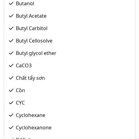
Butanol
Butyl Acetate
Butyl Carbitol
Butyl Cellosolve
Butyl glycol ether
CaCO3
Chất tẩy sơn
Cồn
CYC
Cyclohexane
Cyclohexanone