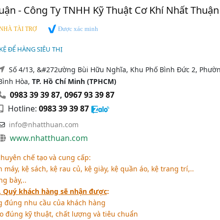
uận - Công Ty TNHH Kỹ Thuật Cơ Khí Nhất Thuận
Được xác minh
NHÀ TÀI TRỢ
 KỆ ĐỂ HÀNG SIÊU THỊ
Số 4/13, &#272ường Bùi Hữu Nghĩa, Khu Phố Bình Đức 2, Phườ
Bình Hòa,
TP. Hồ Chí Minh (TPHCM)
0983 39 39 87
,
0967 93 39 87
Hotline:
0983 39 39 87
info@nhatthuan.com
www.nhatthuan.com
huyên chế tạo và cung cấp:
 máy, kệ sách, kệ rau củ, kệ giày, kệ quần áo, kệ trang trí,..
ng bày,..
, Quý khách hàng sẽ nhận được
:
 đúng nhu cầu của khách hàng
đúng kỹ thuật, chất lượng và tiêu chuẩn