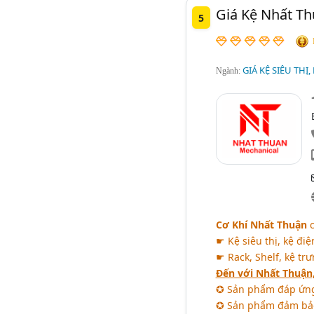
Giá Kệ Nhất Th
5
GIÁ KỆ SIÊU THỊ,
Ngành:
Cơ Khí Nhất Thuận
c
☛ Kệ siêu thị, kệ điện
☛ Rack, Shelf, kệ trư
Đến với Nhất Thuận
✪ Sản phẩm đáp ứng
✪ Sản phẩm đảm bảo 