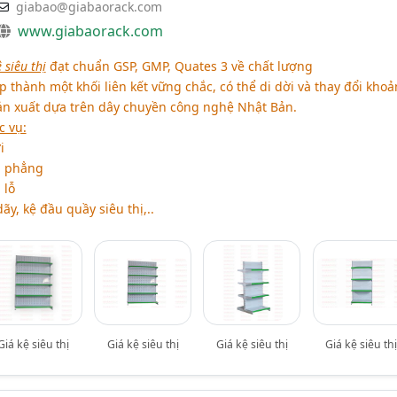
giabao@giabaorack.com
www.giabaorack.com
 siêu thị
đạt chuẩn GSP, GMP, Quates 3 về chất lượng
thành một khối liên kết vững chắc, có thể di dời và thay đổi kho
sản xuất dựa trên dây chuyền công nghệ Nhật Bản.
c vụ:
i
ôn phẳng
 lỗ
dãy, kệ đầu quầy siêu thị,..
Giá kệ siêu thị
Giá kệ siêu thị
Giá kệ siêu thị
Giá kệ siêu th