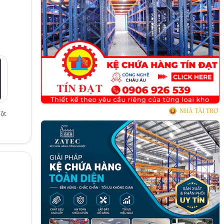
NHÀ TÀI TRỢ
đột