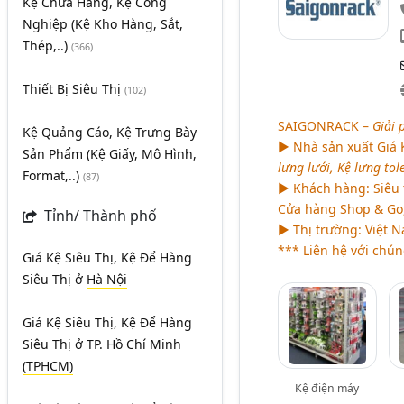
Kệ Chứa Hàng, Kệ Công
Nghiệp (Kệ Kho Hàng, Sắt,
Thép,..)
(366)
Thiết Bị Siêu Thị
(102)
SAIGONRACK –
Giải 
Kệ Quảng Cáo, Kệ Trưng Bày
► Nhà sản xuất Giá K
Sản Phẩm (Kệ Giấy, Mô Hình,
lưng lưới, Kệ lưng tol
Format,..)
(87)
► Khách hàng: Siêu t
Cửa hàng Shop & Go,
Tỉnh/ Thành phố
► Thị trường: Việt N
*** Liên hệ với chún
Giá Kệ Siêu Thị, Kệ Để Hàng
Siêu Thị
ở
Hà Nội
Giá Kệ Siêu Thị, Kệ Để Hàng
Siêu Thị
ở
TP. Hồ Chí Minh
(TPHCM)
Kệ điện máy