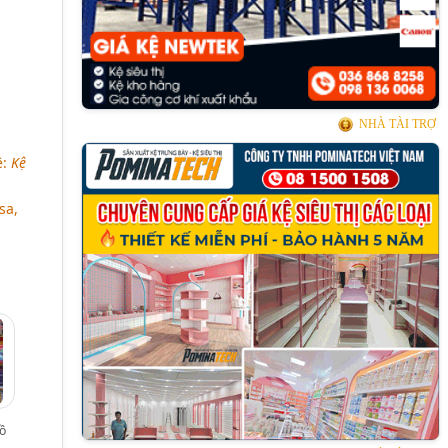
NHÀ TÀI TRỢ
ệ:
Kệ
sa,
ồ