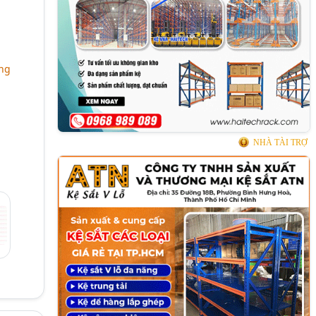
ảng
NHÀ TÀI TRỢ
ị