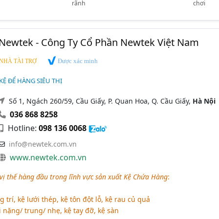
rãnh
chơi
Newtek - Công Ty Cổ Phần Newtek Việt Nam
Được xác minh
NHÀ TÀI TRỢ
 KỆ ĐỂ HÀNG SIÊU THỊ
Số 1, Ngách 260/59, Cầu Giấy, P. Quan Hoa, Q. Cầu Giấy,
Hà Nội
036 868 8258
Hotline:
098 136 0068
info@newtek.com.vn
www.newtek.com.vn
vị thế hàng đầu trong lĩnh vực sản xuất Kệ Chứa Hàng
:
g trí, kệ lưới thép, kệ tôn đột lỗ, kệ rau củ quả
i nặng/ trung/ nhẹ, kệ tay đỡ, kệ sàn