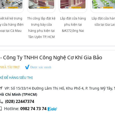
hiết kế kệ trưng
Thi công lắp đặt kệ
Lắp đặt cửa hàng
Lắp đặt cửa hà
y cửa hàng điện
trưng bày cửa
phụ kiện tại
sữa tại Gia Lai
hoại tại Cà Mau
hàng phụ kiện tại
&#272;ồng Nai
Tân Uyên TP. HCM
 - Công Ty TNHH Công Nghệ Cơ Khí Gia Bảo
Được xác minh
NHÀ TÀI TRỢ
 KỆ ĐỂ HÀNG SIÊU THỊ
VP: Số 15/33/14 Đường Lâm Thị Hố, Khu Phố 4, P. Trung Mỹ Tây,
Hồ Chí Minh (TPHCM)
(028) 22447374
Hotline:
0982 74 73 74