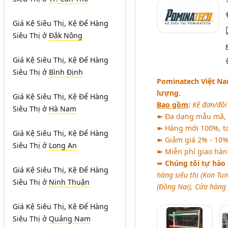
Giá Kệ Siêu Thị, Kệ Để Hàng
Siêu Thị
ở
Đắk Nông
Giá Kệ Siêu Thị, Kệ Để Hàng
Siêu Thị
ở
Bình Định
Pominatech Việt Nam
lượng.
Giá Kệ Siêu Thị, Kệ Để Hàng
Bao gồm
:
Kệ đơn/đôi s
Siêu Thị
ở
Hà Nam
➽ Đa dạng mẫu mã, k
➽ Hàng mới 100%, to
Giá Kệ Siêu Thị, Kệ Để Hàng
➽ Giảm giá 2% - 10%
Siêu Thị
ở
Long An
➽ Miễn phí giao hàng
➥
Chúng tôi tự hào l
Giá Kệ Siêu Thị, Kệ Để Hàng
hàng siêu thị (Kon Tu
Siêu Thị
ở
Ninh Thuận
(Đồng Nai), Cửa hàng
Giá Kệ Siêu Thị, Kệ Để Hàng
Siêu Thị
ở
Quảng Nam