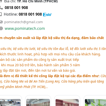
Địa chỉ:
TP. Hồ Chí Minh (TPHCM)
0818 001 908
Hotline:
0818 001 908
pominatech@gmail.com
www.pominatech.com
 chuyên sản xuất và lắp đặt kệ siêu thị đa dạng, đảm bảo chất
iêu thị, kệ siêu thị lưới, kệ siêu thị tôn đục lỗ, kệ đôi lưới siêu thị 5 tần
ích thước linh hoạt, phù hợp với mọi nhu cầu của khách hàng.
àn bộ các sản phẩm do công ty sản xuất trực tiếp
 khi mua 20 bộ trở lên, bảo hành sản phẩm 5 năm
 lắp đặt tận nơi, đến tận nơi tư vấn và báo giá.
à đơn vị đã thiết kế thi công lắp đặt kệ tại các địa điểm như:
Cử
m), Cửa hàng Mẹ và Bé An Tiến (Long An), Cửa hàng phụ kiện quà tặng
 mỹ phẩm Minh Phát (TP. HCM),..