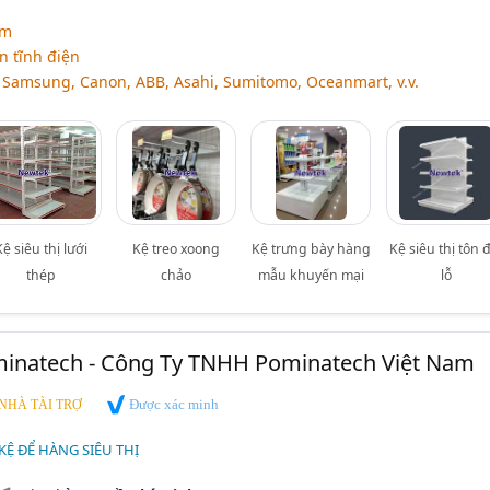
ệm
 tĩnh điện
a: Samsung, Canon, ABB, Asahi, Sumitomo, Oceanmart, v.v.
Kệ siêu thị lưới
Kệ treo xoong
Kệ trưng bày hàng
Kệ siêu thị tôn 
thép
chảo
mẫu khuyến mại
lỗ
ominatech - Công Ty TNHH Pominatech Việt Nam
Được xác minh
NHÀ TÀI TRỢ
 KỆ ĐỂ HÀNG SIÊU THỊ