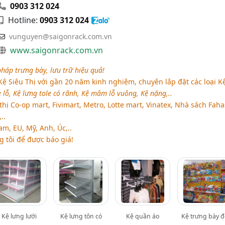
0903 312 024
Hotline:
0903 312 024
vunguyen@saigonrack.com.vn
www.saigonrack.com.vn
pháp trưng bày, lưu trữ hiệu quả!
ệ Siêu Thị với gần 20 năm kinh nghiệm, chuyên lắp đặt các loại K
e lỗ, Kệ lưng tole có rãnh, Kệ mâm lỗ vuông, Kệ nặng,..
hị Co-op mart, Fivimart, Metro, Lotte mart, Vinatex, Nhà sách Faha
..
am, EU, Mỹ, Anh, Úc,..
g tôi để được báo giá!
Kệ lưng lưới
Kệ lưng tôn có
Kệ quần áo
Kệ trưng bày đ