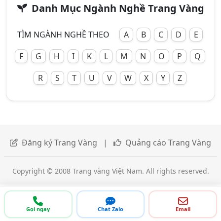
Danh Mục Ngành Nghề Trang Vàng
TÌM NGÀNH NGHỀ THEO
A
B
C
D
E
F
G
H
I
K
L
M
N
O
P
Q
R
S
T
U
V
W
X
Y
Z
Đăng ký Trang Vàng
|
Quảng cáo Trang Vàng
Copyright © 2008 Trang vàng Việt Nam. All rights reserved.
Gọi ngay
Chat Zalo
Email