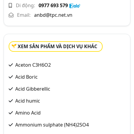
Di động:
0977 693 579
Email:
anbd@tpc.net.vn
XEM SẢN PHẨM VÀ DỊCH VỤ KHÁC
Aceton C3H6O2
Acid Boric
Acid Gibberellic
Acid humic
Amino Acid
Ammonium sulphate (NH4)2SO4