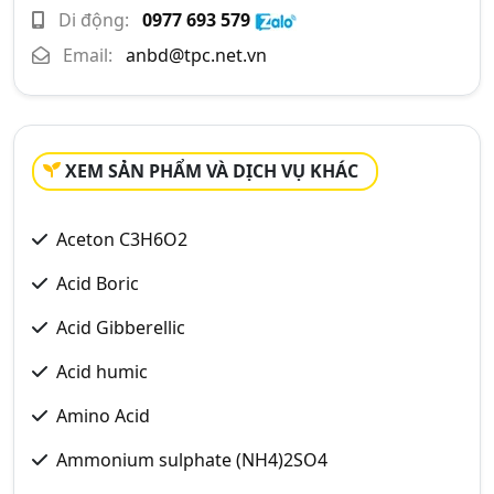
Di động:
0977 693 579
Email:
anbd@tpc.net.vn
XEM SẢN PHẨM VÀ DỊCH VỤ KHÁC
Aceton C3H6O2
Acid Boric
Acid Gibberellic
Acid humic
Amino Acid
Ammonium sulphate (NH4)2SO4