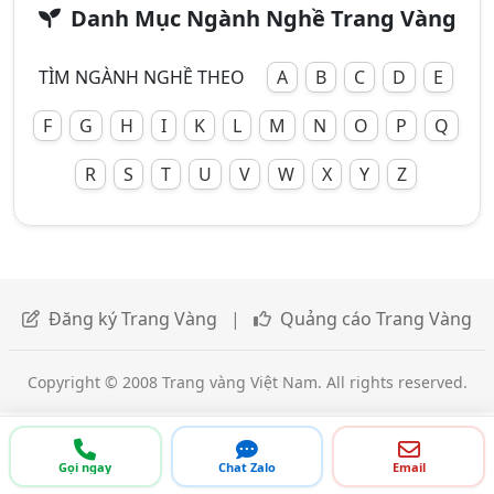
Danh Mục Ngành Nghề Trang Vàng
TÌM NGÀNH NGHỀ THEO
A
B
C
D
E
F
G
H
I
K
L
M
N
O
P
Q
R
S
T
U
V
W
X
Y
Z
Đăng ký Trang Vàng
|
Quảng cáo Trang Vàng
Copyright © 2008 Trang vàng Việt Nam. All rights reserved.
Gọi ngay
Chat Zalo
Email