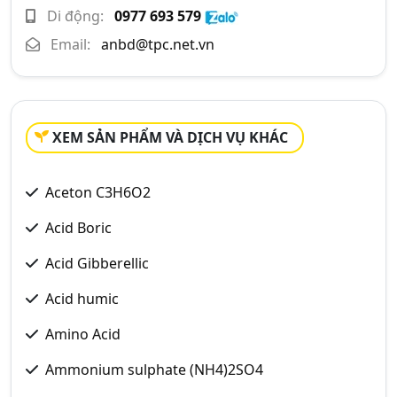
Di động:
0977 693 579
Email:
anbd@tpc.net.vn
XEM SẢN PHẨM VÀ DỊCH VỤ KHÁC
Aceton C3H6O2
Acid Boric
Acid Gibberellic
Acid humic
Amino Acid
Ammonium sulphate (NH4)2SO4