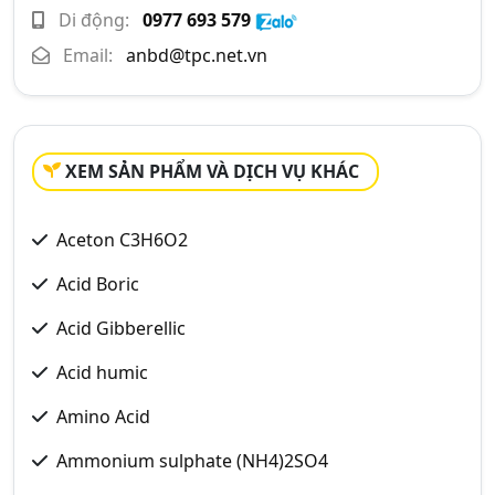
Di động:
0977 693 579
Email:
anbd@tpc.net.vn
XEM SẢN PHẨM VÀ DỊCH VỤ KHÁC
Aceton C3H6O2
Acid Boric
Acid Gibberellic
Acid humic
Amino Acid
Ammonium sulphate (NH4)2SO4