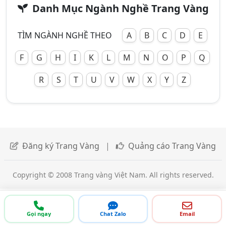
Danh Mục Ngành Nghề Trang Vàng
TÌM NGÀNH NGHỀ THEO
A
B
C
D
E
F
G
H
I
K
L
M
N
O
P
Q
R
S
T
U
V
W
X
Y
Z
Đăng ký Trang Vàng
|
Quảng cáo Trang Vàng
Copyright © 2008 Trang vàng Việt Nam. All rights reserved.
Gọi ngay
Chat Zalo
Email