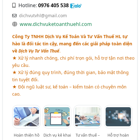
Hotline:
0976 405 538
dichvutvhl@gmail.com
www.dichvuketoanthuehl.com
Công Ty TNHH Dịch Vụ Kế Toán Và Tư Vấn Thuế HL tự
hào là đối tác tin cậy, mang đến các giải pháp toàn diện
về
Dịch Vụ Tư Vấn Thuế
.
★ Xử lý nhanh chóng, chi phí trọn gói, hỗ trợ tận nơi theo
yêu cầu.
★ Xử lý đúng quy trình, đúng thời gian, bảo mật thông
tin tuyệt đối.
★ Đội ngũ luật sư, kế toán – kiểm toán có chuyên môn
cao.
Hoàn thiện hồ
Dịch vụ kê khai
Tư vấn thuế –
Hỗ trợ hoàn