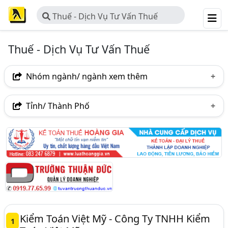
Thuế - Dịch Vụ Tư Vấn Thuế
Thuế - Dịch Vụ Tư Vấn Thuế
Nhóm ngành/ ngành xem thêm
Ngành nghề
Tỉnh/ Thành Phố
Thuế - Dịch Vụ Tư Vấn Thuế
(253)
Hà Nội
TP. Hồ Chí Minh (TPHCM)
Đồng Nai
Ngành xem thêm
Bình Dương
Tp. Đà Nẵng
TP. Hải Phòng
Kế Toán Và Kiểm Toán (605)
An Giang
Bà Rịa-Vũng Tàu
Bắc Ninh
Kế Toán Thuế - Dịch Vụ Kế Toán Thuế (465)
Bình Thuận
Hòa Bình
Khánh Hòa
Nghệ An
Phú Yên
Thanh Hóa
TP. Cần Thơ
Vĩnh Phúc
Kiểm Toán Việt Mỹ - Công Ty TNHH Kiểm
1
Bắc Giang
Long An
Vĩnh Long