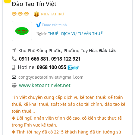
Đào Tạo Tín Việt
NHÀ TÀI TRỢ
Được xác minh
THUẾ - DỊCH VỤ TƯ VẤN THUẾ
Ngành:
Khu Phố Đông Phước, Phường Tuy Hòa,
Đắk Lắk
0911 666 881
,
0918 122 921
Hotline:
0968 100 055
congtydaotaotinviet@gmail.com
www.ketoantinviet.net
Tín Việt chuyên cung cấp dịch vụ kế toán thuế: Kế toán
thuế, kế khai thuế, soát xét báo cáo tài chính, đào tạo kế
toán thuế,..
✤ Đội ngũ nhân viên trình độ cao, có kiến thức thực tế
trong lĩnh vực kế toán.
✤ Tính tới nay đã có 2215 khách hàng đã tin tưởng sử