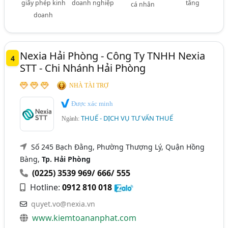
giấy phép kinh
doanh nghiệp
tăng
cá nhân
doanh
Nexia Hải Phòng - Công Ty TNHH Nexia
4
STT - Chi Nhánh Hải Phòng
NHÀ TÀI TRỢ
Được xác minh
THUẾ - DỊCH VỤ TƯ VẤN THUẾ
Ngành:
Số 245 Bạch Đằng, Phường Thượng Lý, Quận Hồng
Bàng,
Tp. Hải Phòng
(0225) 3539 969/ 666/ 555
Hotline:
0912 810 018
quyet.vo@nexia.vn
www.kiemtoananphat.com