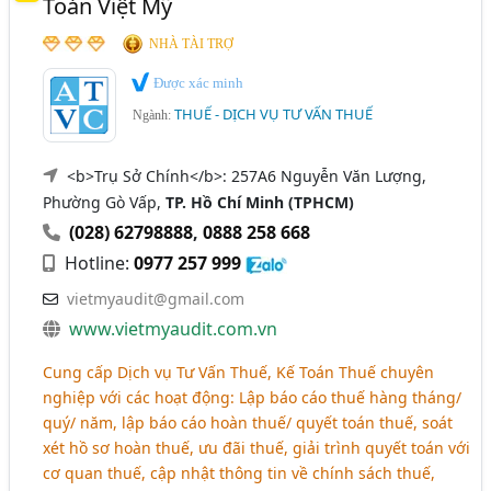
Toán Việt Mỹ
NHÀ TÀI TRỢ
Được xác minh
THUẾ - DỊCH VỤ TƯ VẤN THUẾ
Ngành:
<b>Trụ Sở Chính</b>: 257A6 Nguyễn Văn Lượng,
Phường Gò Vấp,
TP. Hồ Chí Minh (TPHCM)
(028) 62798888
,
0888 258 668
Hotline:
0977 257 999
vietmyaudit@gmail.com
www.vietmyaudit.com.vn
Cung cấp Dịch vụ Tư Vấn Thuế, Kế Toán Thuế chuyên
nghiệp với các hoạt động: Lập báo cáo thuế hàng tháng/
quý/ năm, lập báo cáo hoàn thuế/ quyết toán thuế, soát
xét hồ sơ hoàn thuế, ưu đãi thuế, giải trình quyết toán với
cơ quan thuế, cập nhật thông tin về chính sách thuế,