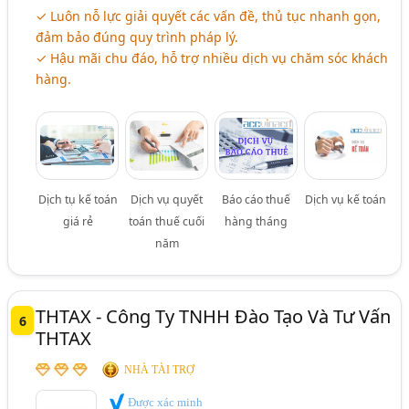
✓ Luôn nỗ lực giải quyết các vấn đề, thủ tục nhanh gọn,
đảm bảo đúng quy trình pháp lý.
✓ Hậu mãi chu đáo, hỗ trợ nhiều dịch vụ chăm sóc khách
hàng.
Dịch tụ kế toán
Dịch vụ quyết
Báo cáo thuế
Dịch vụ kế toán
giá rẻ
toán thuế cuối
hàng tháng
năm
THTAX - Công Ty TNHH Đào Tạo Và Tư Vấn
6
THTAX
NHÀ TÀI TRỢ
Được xác minh