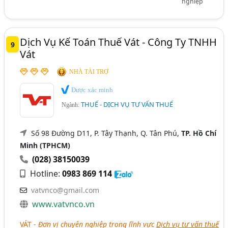
nghiệp
Dịch Vụ Kế Toán Thuế Vát - Công Ty TNHH
9
Vát
NHÀ TÀI TRỢ
Được xác minh
THUẾ - DỊCH VỤ TƯ VẤN THUẾ
Ngành:
Số 98 Đường D11, P. Tây Thạnh, Q. Tân Phú,
TP. Hồ Chí
Minh (TPHCM)
(028) 38150039
Hotline:
0983 869 114
vatvnco@gmail.com
www.vatvnco.vn
VÁT -
Đơn vị chuyên nghiệp trong lĩnh vực
Dịch vụ tư vấn thuế