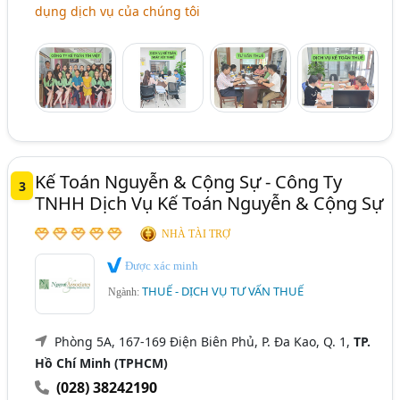
dụng dịch vụ của chúng tôi
Kế Toán Nguyễn & Cộng Sự - Công Ty
3
TNHH Dịch Vụ Kế Toán Nguyễn & Cộng Sự
NHÀ TÀI TRỢ
Được xác minh
THUẾ - DỊCH VỤ TƯ VẤN THUẾ
Ngành:
Phòng 5A, 167-169 Điện Biên Phủ, P. Đa Kao, Q. 1,
TP.
Hồ Chí Minh (TPHCM)
(028) 38242190