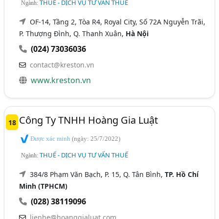
THUẾ - DỊCH VỤ TƯ VẤN THUẾ
Ngành:
OF-14, Tầng 2, Tòa R4, Royal City, Số 72A Nguyễn Trãi,
P. Thượng Đình, Q. Thanh Xuân,
Hà Nội
(024) 73036036
contact@kreston.vn
www.kreston.vn
Công Ty TNHH Hoàng Gia Luật
18
Được xác minh
(ngày: 25/7/2022)
THUẾ - DỊCH VỤ TƯ VẤN THUẾ
Ngành:
384/8 Phạm Văn Bạch, P. 15, Q. Tân Bình,
TP. Hồ Chí
Minh (TPHCM)
(028) 38119096
lienhe@hoanggialuat.com