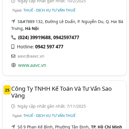
Ngày cập nhật gần nhất: 10/2/2025
THUẾ - DỊCH VỤ TƯ VẤN THUẾ
Ngành:
S&#7889 132, Đường Lê Duẩn, P. Nguyễn Du, Q. Hai Bà
Trưng,
Hà Nội
(024) 39919688
,
0942597477
Hotline:
0942 597 477
aavc@aavc.vn
www.aavc.vn
Công Ty TNHH Kế Toán Và Tư Vấn Sao
25
Vàng
Ngày cập nhật gần nhất: 7/11/2025
THUẾ - DỊCH VỤ TƯ VẤN THUẾ
Ngành:
Số 9 Phan Kế Bình, Phường Tân Định,
TP. Hồ Chí Minh