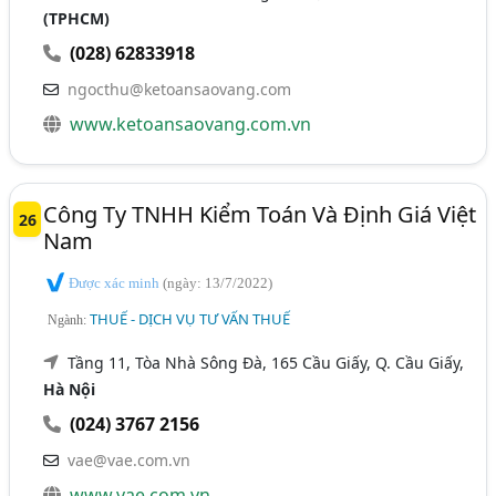
(TPHCM)
(028) 62833918
ngocthu@ketoansaovang.com
www.ketoansaovang.com.vn
Công Ty TNHH Kiểm Toán Và Định Giá Việt
26
Nam
Được xác minh
(ngày: 13/7/2022)
THUẾ - DỊCH VỤ TƯ VẤN THUẾ
Ngành:
Tầng 11, Tòa Nhà Sông Đà, 165 Cầu Giấy, Q. Cầu Giấy,
Hà Nội
(024) 3767 2156
vae@vae.com.vn
www.vae.com.vn