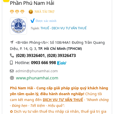
Phần Phú Nam Hải
NHÀ TÀI TRỢ
Được xác minh
THUẾ - DỊCH VỤ TƯ VẤN THUẾ
Ngành:
<B>Văn Phòng</b>: Số 108/44A1 Đường Trần Quang
Diệu, P. 14, Q. 3,
TP. Hồ Chí Minh (TPHCM)
(028) 39326401
,
(028) 39326473
Hotline:
0903 666 998
admin@phunamhai.com
www.phunamhai.com
Phú Nam Hải - Cung cấp giải pháp giúp quý khách hàng
yên tâm quản lý, điều hành doanh nghiệp!
Chúng tôi
cam kết mang đến
DỊCH VỤ TƯ VẤN THUẾ
- "Nhanh chóng
- Đúng hẹn - Tiết kiệm - Hiệu quả"
:
✿ Dịch vụ tư vấn thuế thu nhập cá nhân, thuế giá trị gia