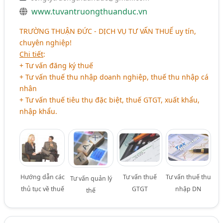
www.tuvantruongthuanduc.vn
TRƯỜNG THUẬN ĐỨC - DỊCH VỤ TƯ VẤN THUẾ
uy tín,
chuyên nghiệp!
Chi tiết
:
+ Tư vấn đăng ký thuế
+ Tư vấn thuế thu nhập doanh nghiệp, thuế thu nhập cá
nhân
+ Tư vấn thuế tiêu thụ đặc biệt, thuế GTGT, xuất khẩu,
nhập khẩu.
Hướng dẫn các
Tư vấn thuế
Tư vấn thuế thu
Tư vấn quản lý
thủ tục về thuế
GTGT
nhập DN
thế