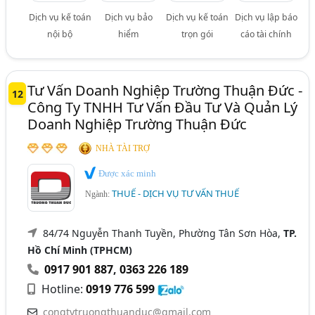
Dịch vụ kế toán
Dịch vụ bảo
Dịch vụ kế toán
Dịch vụ lập báo
nội bộ
hiểm
trọn gói
cáo tài chính
Tư Vấn Doanh Nghiệp Trường Thuận Đức -
12
Công Ty TNHH Tư Vấn Đầu Tư Và Quản Lý
Doanh Nghiệp Trường Thuận Đức
NHÀ TÀI TRỢ
Được xác minh
THUẾ - DỊCH VỤ TƯ VẤN THUẾ
Ngành:
84/74 Nguyễn Thanh Tuyền, Phường Tân Sơn Hòa,
TP.
Hồ Chí Minh (TPHCM)
0917 901 887
,
0363 226 189
Hotline:
0919 776 599
congtytruongthuanduc@gmail.com