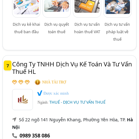
Dịch vụ kê khai
Dịch vụ quyết
Dịch vụ tư vấn
Dịch vụ tư vấn
thuế ban đầu
toán thuế
hoàn thuế VAT
pháp luật về
thuế
Công Ty TNHH Dịch Vụ Kế Toán Và Tư Vấn
7
Thuế HL
NHÀ TÀI TRỢ
Được xác minh
THUẾ - DỊCH VỤ TƯ VẤN THUẾ
Ngành:
Số 22 ngõ 141 Nguyễn Khang, Phường Yên Hòa, TP.
Hà
Nội
0989 358 086