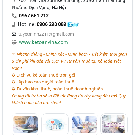
P601 Toà Nhà Sunrise Building, Số 90 Trần Thái Tông,
Phường Dịch Vọng,
Hà Nội
0967 661 212
Hotline:
0906 298 089
tuyetminh2211@gmail.com
www.ketoanvina.com
☞
Nhanh chóng - Chính xác - Minh bạch - Tiết kiệm thời gian
& chi phí khi đến với
Dịch Vụ Tư Vấn Thuế
tại Kế Toán Việt
Nam!
✪ Dịch vụ kế toán thuế trọn gói
✪ Lập báo cáo quyết toán thuế
✪ Tư vấn khai thuế, hoàn thuế doanh nghiệp
Chúng tôi tự tin sẽ là đối tác đáng tin cậy hàng đầu mà Quý
khách hàng nên lựa chọn!