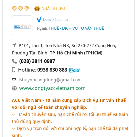
NHÀ TÀI TRỢ
Được xác minh
THUẾ - DỊCH VỤ TƯ VẤN THUẾ
Ngành:
P.101, Lầu 1, Tòa Nhà NK, Số 270-272 Cộng Hòa,
Phường Tân Bình,
TP. Hồ Chí Minh (TPHCM)
(028) 3811 0987
Hotline:
0938 830 883
lshuynhcongdung@gmail.com
www.congtyaccvietnam.com
ACC Việt Nam - 10 năm cung cấp Dịch Vụ Tư Vấn Thuế
với đội ngũ kế toán chuyên nghiệp.
✓ Tư vấn chuyên sâu, hạn chế rủi ro, tối ưu thuế và tuân
thủ đúng quy định.
✓ Dịch vụ trọn gói với chi phí hợp lý, hạn chế tối đa phát
sinh.