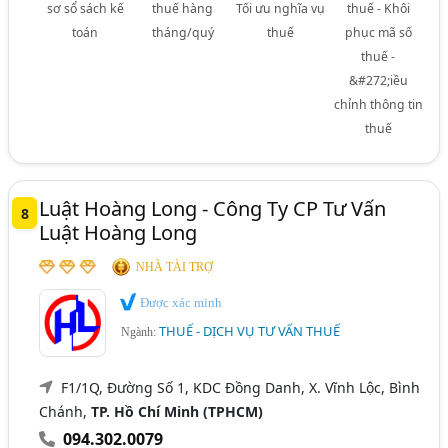
sơ sổ sách kế
thuế hàng
Tối ưu nghĩa vụ
thuế - Khôi
toán
tháng/quý
thuế
phục mã số
thuế -
&#272;iều
chỉnh thông tin
thuế
Luật Hoàng Long - Công Ty CP Tư Vấn
8
Luật Hoàng Long
NHÀ TÀI TRỢ
Được xác minh
THUẾ - DỊCH VỤ TƯ VẤN THUẾ
Ngành:
F1/1Q, Đường Số 1, KDC Đồng Danh, X. Vĩnh Lộc, Bình
Chánh,
TP. Hồ Chí Minh (TPHCM)
094.302.0079