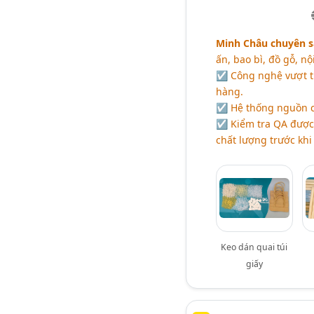
Minh Châu chuyên sả
ấn, bao bì, đồ gỗ, nộ
☑ Công nghệ vượt tr
hàng.
☑ Hệ thống nguồn cu
☑ Kiểm tra QA được 
chất lượng trước khi
Keo dán quai túi
giấy