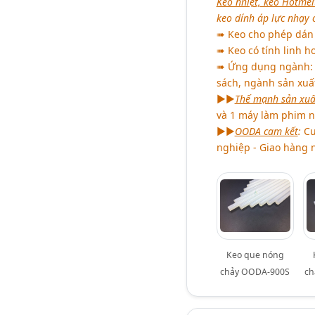
Keo nhiệt, keo Hotme
keo dính áp lực nhạy 
➠ Keo cho phép dán r
➠ Keo có tính linh ho
➠ Ứng dụng ngành: C
sách, ngành sản xuất 
►►
Thế mạnh sản xuấ
và 1 máy làm phim n
►►
OODA cam kết
:
Cu
nghiệp - Giao hàng n
Keo que nóng
chảy OODA-900S
ch