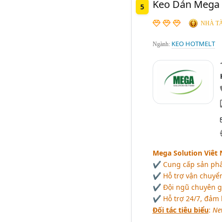
Keo Dán Mega 
5
NHÀ TÀ
KEO HOTMELT
Ngành:
Mega Solution Viêt
✔ Cung cấp sản phẩm
✔ Hỗ trợ vận chuyể
✔ Đội ngũ chuyên gi
✔ Hỗ trợ 24/7, đảm 
Đối tác tiêu biểu
:
Ne