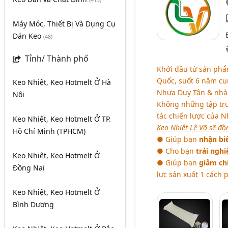
(415)
Máy Móc, Thiết Bị Và Dụng Cụ
Dán Keo
(48)
Tỉnh/ Thành phố
Khởi đầu từ sản ph
Quốc, suốt 6 năm cu
Keo Nhiệt, Keo Hotmelt Ở Hà
Nhựa Duy Tân & nhà
Nội
Không những tập tr
tác chiến lược của 
Keo Nhiệt, Keo Hotmelt Ở TP.
Keo Nhiệt Lê Võ sẽ đ
Hồ Chí Minh (TPHCM)
● Giúp bạn
nhận bi
● Cho bạn
trải ngh
Keo Nhiệt, Keo Hotmelt Ở
● Giúp bạn
giảm chi
Đồng Nai
lực sản xuất 1 cách 
Keo Nhiệt, Keo Hotmelt Ở
Bình Dương