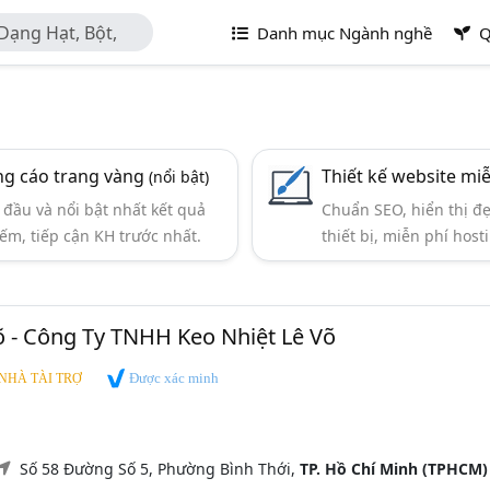
Dạng Hạt, Bột,
Danh mục Ngành nghề
Q
g cáo trang vàng
Thiết kế website mi
(nổi bật)
đầu và nổi bật nhất kết quả
Chuẩn SEO, hiển thị đ
iếm, tiếp cận KH trước nhất.
thiết bị, miễn phí hosti
õ - Công Ty TNHH Keo Nhiệt Lê Võ
Được xác minh
NHÀ TÀI TRỢ
Số 58 Đường Số 5, Phường Bình Thới,
TP. Hồ Chí Minh (TPHCM)