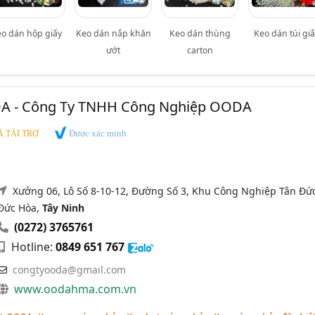
eo dán hộp giấy
Keo dán nắp khăn
Keo dán thùng
Keo dán túi gi
ướt
carton
DA - Công Ty TNHH Công Nghiệp OODA
Được xác minh
 TÀI TRỢ
Xưởng 06, Lô Số 8-10-12, Đường Số 3, Khu Công Nghiệp Tân Đức
Đức Hòa,
Tây Ninh
(0272) 3765761
Hotline:
0849 651 767
congtyooda@gmail.com
www.oodahma.com.vn