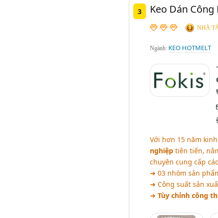
Keo Dán Công N
3
NHÀ TÀ
KEO HOTMELT
Ngành:
Với hơn 15 năm kin
nghiệp
tiên tiến, n
chuyên cung cấp các 
➜ 03 nhóm sản phẩ
➜ Công suất sản xu
➜
Tùy chỉnh công t