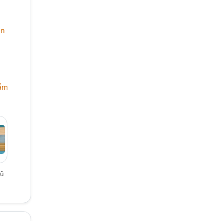
in
hẩm
mũ