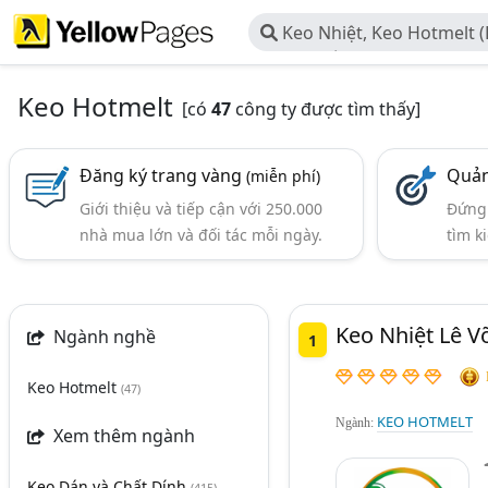
Keo Nhiệt, Keo Hotmelt (
Viên, Khối)
Keo Hotmelt
[có
47
công ty được tìm thấy]
Đăng ký trang vàng
Quản
(miễn phí)
Giới thiệu và tiếp cận với 250.000
Đứng 
nhà mua lớn và đối tác mỗi ngày.
tìm k
Keo Nhiệt Lê V
Ngành nghề
1
Keo Hotmelt
(47)
KEO HOTMELT
Ngành:
Xem thêm ngành
Keo Dán và Chất Dính