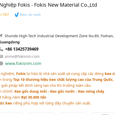
ghiệp Fokis - Fokis New Material Co.,Ltd
Được xác minh
I TRỢ
Shunde High-Tech Industrial Development Zone No.89, Foshan,
Guangdong
+86 13425739469
annie@fokisnm.com
www.fokisnm.com
h nghiệm,
Fokis
tự hào là nhà sản xuất và cung cấp các dòng
keo c
ằm trong
Top 10 thương hiệu keo chất lượng cao của Trung Quốc
,
giải pháp kết dính sáng tạo cho thị trường toàn cầu.
m chính:
Keo gốc dung môi - Keo gốc nước - Keo nóng chảy
ất hằng năm
đạt 30.000 tấn
hức keo
riêng phù hợp với từng dây chuyền sản xuất.