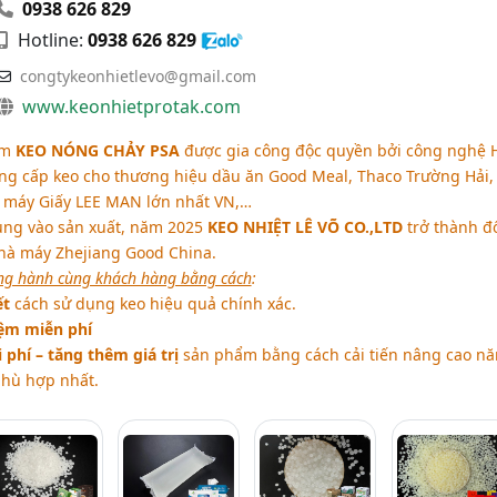
0938 626 829
Hotline:
0938 626 829
congtykeonhietlevo@gmail.com
www.keonhietprotak.com
ẩm
KEO NÓNG CHẢY PSA
được gia công độc quyền bởi công nghệ 
ng cấp keo cho thương hiệu dầu ăn Good Meal, Thaco Trường Hải,
 máy Giấy LEE MAN lớn nhất VN,…
ung vào sản xuất, năm 2025
KEO NHIỆT LÊ VÕ CO.,LTD
trở thành đ
Nhà máy Zhejiang Good China.
ồng hành cùng khách hàng bằng cách
:
ết
cách sử dụng keo hiệu quả chính xác.
iệm miễn phí
 phí – tăng thêm giá trị
sản phẩm bằng cách cải tiến nâng cao n
phù hợp nhất.