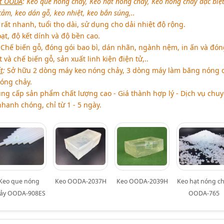
lt OODA
:
Keo que nóng chảy, Keo hạt nóng chảy, Keo nóng chảy đặc biệt
cảm, keo dán gỗ, keo nhiệt, keo bắn súng,..
ất nhanh, tuổi thọ dài, sử dụng cho dải nhiệt độ rộng.
ạt, độ kết dính và độ bền cao.
hế biến gỗ, đóng gói bao bì, dán nhãn, ngành nệm, in ấn và đón
và chế biến gỗ, sản xuất linh kiện điện tử,..
t
:
Sở hữu 2 dòng máy keo nóng chảy, 3 dòng máy làm băng nóng 
óng chảy.
ng cấp sản phẩm chất lượng cao - Giá thành hợp lý - Dịch vụ chu
hanh chóng, chỉ từ 1 - 5 ngày.
Keo que nóng
Keo OODA-2037H
Keo OODA-2039H
Keo hạt nóng c
ảy OODA-908ES
OODA-765