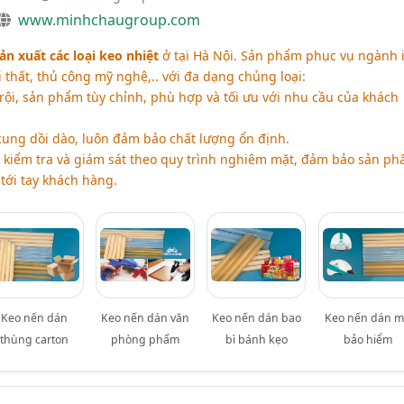
www.minhchaugroup.com
n xuất các loại keo nhiệt
ở tại Hà Nội. Sản phẩm phục vụ ngành 
i thất, thủ công mỹ nghệ,.. với đa dạng chủng loại:
ội, sản phẩm tùy chỉnh, phù hợp và tối ưu với nhu cầu của khách
ng dồi dào, luôn đảm bảo chất lượng ổn định.
kiểm tra và giám sát theo quy trình nghiêm mặt, đảm bảo sản p
 tới tay khách hàng.
Keo nến dán
Keo nến dán văn
Keo nến dán bao
Keo nến dán 
thùng carton
phòng phẩm
bì bánh kẹo
bảo hiểm