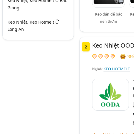
Keo Nhiệt, Keo Hotmelt Ở Bắc
Giang
Keo dán đế bấc
K
nến thơm
Keo Nhiệt, Keo Hotmelt Ở
Long An
Keo Nhiệt OO
2
NHÀ
KEO HOTMELT
Ngành: