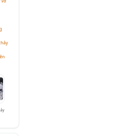
 và
g
chảy
yên
hảy