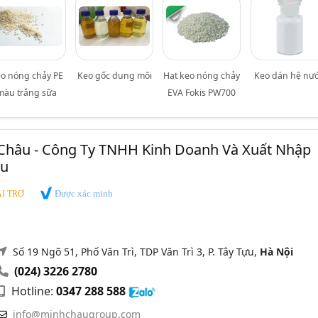
o nóng chảy PE
Keo gốc dung môi
Hạt keo nóng chảy
Keo dán hệ nư
màu trắng sữa
EVA Fokis PW700
Châu - Công Ty TNHH Kinh Doanh Và Xuất Nhập
âu
Được xác minh
I TRỢ
Số 19 Ngõ 51, Phố Văn Trì, TDP Văn Trì 3, P. Tây Tựu,
Hà Nội
(024) 3226 2780
Hotline:
0347 288 588
info@minhchaugroup.com